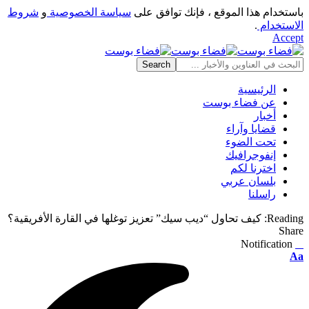
باستخدام هذا الموقع ، فإنك توافق على
سياسة الخصوصية
و
شروط
الاستخدام
.
Accept
الرئيسية
عن فضاء بوست
أخبار
قضايا وآراء
تحت الضوء
إنفوجرافيك
اخترنا لكم
بلسان عربي
راسلنا
Reading:
كيف تحاول “ديب سيك” تعزيز توغلها في القارة الأفريقية؟
Share
Notification
⠀
Font
Aa
Resizer