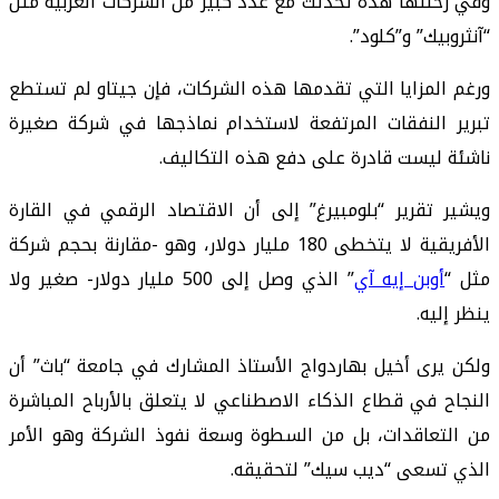
وفي رحلتها هذه تحدثت مع عدد كبير من الشركات الغربية مثل
“آنثروبيك” و”كلود”.
ورغم المزايا التي تقدمها هذه الشركات، فإن جيتاو لم تستطع
تبرير النفقات المرتفعة لاستخدام نماذجها في شركة صغيرة
ناشئة ليست قادرة على دفع هذه التكاليف.
ويشير تقرير “بلومبيرغ” إلى أن الاقتصاد الرقمي في القارة
الأفريقية لا يتخطى 180 مليار دولار، وهو -مقارنة بحجم شركة
مثل “
أوبن إيه آي
” الذي وصل إلى 500 مليار دولار- صغير ولا
ينظر إليه.
ولكن يرى أخيل بهاردواج الأستاذ المشارك في جامعة “باث” أن
النجاح في قطاع الذكاء الاصطناعي لا يتعلق بالأرباح المباشرة
من التعاقدات، بل من السطوة وسعة نفوذ الشركة وهو الأمر
الذي تسعى “ديب سيك” لتحقيقه.