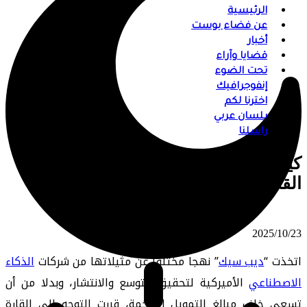
الرئيسية
عن فضاء بوست
أخبار
قضايا وآراء
تحت الضوء
إنفوجرافيك
اخترنا لكم
بلسان عربي
راسلنا
كيف تحاول “ديب سيك” تعزيز توغلها في
القارة الأفريقية؟
⠀ 2025/10/23
اتخذت “
ديب سيك
” نهجا مختلفا عن مثيلاتها من شركات
الذكاء
الاصطناعي
الأميركية لتحقيق التوسع والانتشار، وبدلا من أن
تسعى خلف مبالغ التمويل الضخمة، قررت التوجه إلى القارة