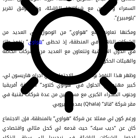
السمراء والتعاون مع شركاتها الناشئة، وذلك وفق تقرير
“بلومبيرغ”.
ومكنها تعاونها مع “هواوي” من الوصول إلى العديد من
الشركات الناشئة في المنطقة، إذ تحظى “
هواوي
” بنفوذ طاغ
في الدول الأفريقية وتتعاون مع العديد من الشركات الخاصة
والهيئات الحكومية.
وظهر هذا النفوذ بوضوح في الاجتماع الذي أجراه هاريسون لي،
كبير مهندسي الحلول في “هواوي كلاود” لمنطقة أفريقيا
وجنوب الصحراء الكبرى مع مسؤولين من عدة شركات تقنية في
مقر شركة “قالا” (Qhala) بمدينة نيروبي.
ورغم كون لي ممثلا عن شركة “هواوي” بالمنطقة، فإن الاجتماع
كان عن “ديب سيك” حيث قدمه لي كحل مثالي واقتصادي
لدخول الشركات الناشئة في نيجيريا إلى سباق الذكاء