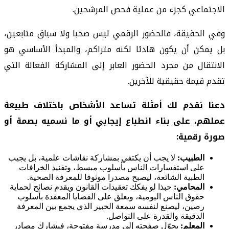
الاجتماعي كجزء من عملية فحص المرشحين.
وفي الحقيقة، فالحضور الرقمي ليس صخبا ولا سباق متابعين،
بل يمكن أن يكون هادئا لكنه متراكم، والمبدأ الأساسي هو
الانتقال من مجرد الحضور العابر إلى المشاركة الفعالة التي
تقدم قيمة حقيقية للآخرين.
دعنا نقدم لك أمثلة تساعد الأشخاص باختلاف طبيعة
عملهم، على بناء انطباع إيجابي أو ما نسميه بصمة أو
صورة رقمية:
الطبيب:
لا يجب أن يكتفي بمشاركة نقاشات علمية، بل يجيب
على استفسارات الناس بأسلوب مبسط، وتفنيد الخرافات
الطبية الشائعة، ليصبح مصدرا موثوقا للمعرفة الصحية.
المحامي:
حبذا لو يفكك تعقيدات القانون ويقدم نصائح لحماية
حقوق الناس اليومية، ويعلق على القضايا المعقدة بأسلوب
رصين، ليصنع لنفسه سمعة الخبير الذي يجمع بين المعرفة
الدقيقة والقدرة على التواصل.
المعلم:
يحوّل صفحته إلى مدرسة مفتوحة، فيشارك مصادر