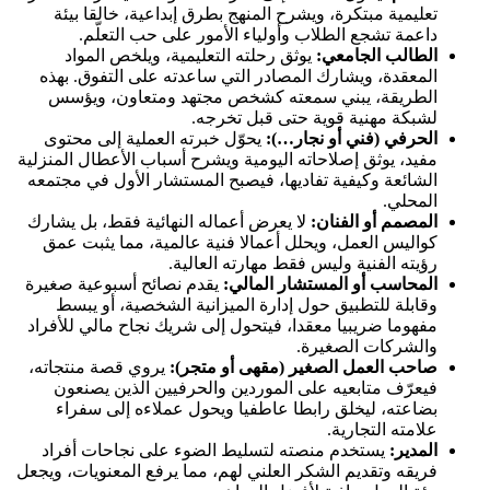
تعليمية مبتكرة، ويشرح المنهج بطرق إبداعية، خالقا بيئة
داعمة تشجع الطلاب وأولياء الأمور على حب التعلّم.
الطالب الجامعي:
يوثق رحلته التعليمية، ويلخص المواد
المعقدة، ويشارك المصادر التي ساعدته على التفوق. بهذه
الطريقة، يبني سمعته كشخص مجتهد ومتعاون، ويؤسس
لشبكة مهنية قوية حتى قبل تخرجه.
الحرفي (فني أو نجار…):
يحوّل خبرته العملية إلى محتوى
مفيد، يوثق إصلاحاته اليومية ويشرح أسباب الأعطال المنزلية
الشائعة وكيفية تفاديها، فيصبح المستشار الأول في مجتمعه
المحلي.
المصمم أو الفنان:
لا يعرض أعماله النهائية فقط، بل يشارك
كواليس العمل، ويحلل أعمالا فنية عالمية، مما يثبت عمق
رؤيته الفنية وليس فقط مهارته العالية.
المحاسب أو المستشار المالي:
يقدم نصائح أسبوعية صغيرة
وقابلة للتطبيق حول إدارة الميزانية الشخصية، أو يبسط
مفهوما ضريبيا معقدا، فيتحول إلى شريك نجاح مالي للأفراد
والشركات الصغيرة.
صاحب العمل الصغير (مقهى أو متجر):
يروي قصة منتجاته،
فيعرّف متابعيه على الموردين والحرفيين الذين يصنعون
بضاعته، ليخلق رابطا عاطفيا ويحول عملاءه إلى سفراء
علامته التجارية.
المدير:
يستخدم منصته لتسليط الضوء على نجاحات أفراد
فريقه وتقديم الشكر العلني لهم، مما يرفع المعنويات، ويجعل