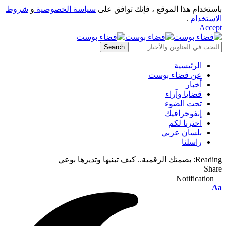
باستخدام هذا الموقع ، فإنك توافق على
سياسة الخصوصية
و
شروط
الاستخدام
.
Accept
الرئيسية
عن فضاء بوست
أخبار
قضايا وآراء
تحت الضوء
إنفوجرافيك
اخترنا لكم
بلسان عربي
راسلنا
Reading:
بصمتك الرقمية.. كيف تبنيها وتديرها بوعي
Share
Notification
⠀
Font
Aa
Resizer