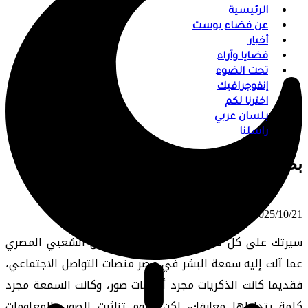
الرئيسية
عن فضاء بوست
أخبار
قضايا وآراء
تحت الضوء
إنفوجرافيك
اخترنا لكم
بلسان عربي
راسلنا
بصمتك الرقمية.. كيف تبنيها وتديرها بوعي
⠀ 2025/10/21
سيرتك على كل لسان”، ربما يعبر هذا المثل الشعبي المصري
عما آلت إليه سمعة البشر في عصر منصات التواصل الاجتماعي،
فقديما كانت الذكريات مجرد ألبومات صور، وكانت السمعة مجرد
كلمة يتداولها معارفك، لكن اليوم تناثرت الصور والمعلومات