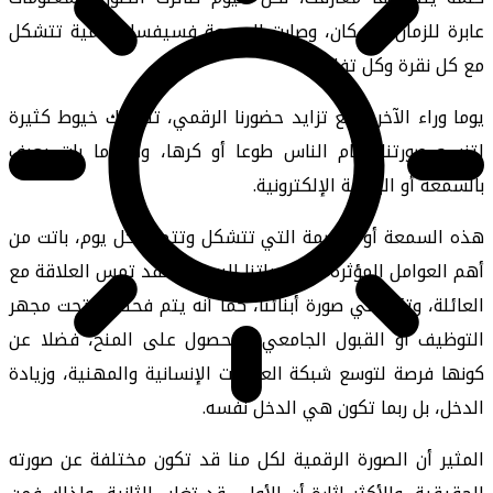
عابرة للزمان والمكان، وصارت السمعة فسيفساء رقمية تتشكل
مع كل نقرة وكل تفاعل.
يوما وراء الآخر، ومع تزايد حضورنا الرقمي، تتشابك خيوط كثيرة
لتنسج صورتنا أمام الناس طوعا أو كرها، وهو ما بات يعرف
بالسمعة أو البصمة الإلكترونية.
هذه السمعة أو البصمة التي تتشكل وتتطور كل يوم، باتت من
أهم العوامل المؤثرة على حياتنا اليومية، فقد تمس العلاقة مع
العائلة، وتؤثر في صورة أبنائنا، كما أنه يتم فحصها تحت مجهر
التوظيف أو القبول الجامعي والحصول على المنح، فضلا عن
كونها فرصة لتوسع شبكة العلاقات الإنسانية والمهنية، وزيادة
الدخل، بل ربما تكون هي الدخل نفسه.
المثير أن الصورة الرقمية لكل منا قد تكون مختلفة عن صورته