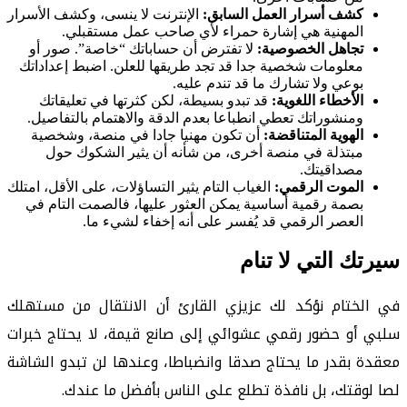
كشف أسرار العمل السابق:
الإنترنت لا ينسى، وكشف الأسرار
المهنية هي إشارة حمراء لأي صاحب عمل مستقبلي.
تجاهل الخصوصية:
لا تفترض أن حساباتك “خاصة”. صور أو
معلومات شخصية جدا قد تجد طريقها للعلن. اضبط إعداداتك
بوعي ولا تشارك ما قد تندم عليه.
الأخطاء اللغوية:
قد تبدو بسيطة، لكن كثرتها في تعليقاتك
ومنشوراتك تعطي انطباعا بعدم الدقة والاهتمام بالتفاصيل.
الهوية المتناقضة:
أن تكون مهنيا جادا في منصة، وشخصية
مبتذلة في منصة أخرى، من شأنه أن يثير الشكوك حول
مصداقيتك.
الموت الرقمي:
الغياب التام يثير التساؤلات، على الأقل، امتلك
بصمة رقمية أساسية يمكن العثور عليها، فالصمت التام في
العصر الرقمي قد يُفسر على أنه إخفاء لشيء ما.
سيرتك التي لا تنام
في الختام نؤكد لك عزيزي القارئ أن الانتقال من مستهلك
سلبي أو حضور رقمي عشوائي إلى صانع قيمة، لا يحتاج خبرات
معقدة بقدر ما يحتاج صدقا وانضباطا، وعندها لن تبدو الشاشة
لصا لوقتك، بل نافذة تطلع على الناس بأفضل ما عندك.