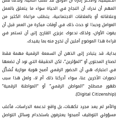
الحقيقية، والأكثر إثارة أن الأولى قد تغلب الثانية، ولذلك فمن
المهم أن ندرك أن النجاح في الحياة سواء ما يتعلق بالعمل
وعلاقاته أو بالعلاقات الاجتماعية، يتطلب مراعاة الكثير من
العوامل وحبذا لو حدث ذلك في أوقات مبكرة من العمر قبل أن
يفوت الأوان، ولذلك ندعوك عزيزي القارئ إلى أن تستمر في
قراءة هذا الموضوع آملين أن تخرج منه بما يفيدك.
بداية، قد يتبادر إلى الذهن أن السمعة الرقمية مهمة فقط
لصناع المحتوى أو “المؤثرين”، لكن الحقيقة التي نود أن تضعها
في اعتبارك هي أن الحضور الرقمي أصبح هوية موازية تُشكّل
تصورات الآخرين عنا، سواء أدركنا ذلك أم لا، ولعل هذا سبب
ظهور مصطلح “المواطن الرقمي” أو “المواطنة الرقمية”
(Digital Citizenship).
والأمر لم يعد مجرد تكهنات، بل واقع تدعمه الدراسات، فأغلب
مسؤولي التوظيف أصبحوا يعترفون باستخدام وسائل التواصل