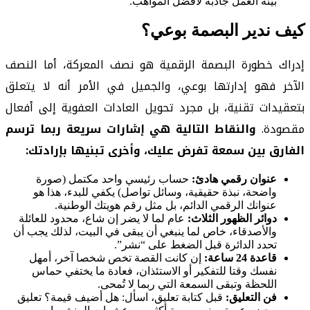
بيئة العمل جاذبة لأفضل المواهب.
كيف ندير البصمة بوعي؟
إدراك خطورة البصمة الرقمية هو نصف المعركة، أما النصف
الآخر فهو إدارتها بوعي، والجميل في الأمر أنه لا يتعلق
بتعقيدات تقنية، بل مجرد تحويل العادات العفوية إلى أفعال
مقصودة.
والنقاط التالية هي إشارات سريعة ربما ترسم
الفارق بين سمعة تفرض عليك، وأخرى تبنيها بإرادتك:
عنوان رقمي هادئ:
حساب رئيسي واحد مكتمل (صورة
واضحة، نبذة حقيقية، وسائل تواصل) يكفي للبدء، هذا هو
عنوانك الرقمي الدائم، بل مثل رقم هويتك الوطنية.
دوائر الظهور الثلاث:
عام لما لا يضر إن شاع، محدود للعائلة
والأصدقاء، خاص لما ينبغي أن يبقى في البيت، لذلك يجب أن
تحدد الدائرة قبل الضغط على “نشر”.
قاعدة 24 ساعة:
إن كانت القصة تخص شخصا آخر، أمهل
نفسك وقتا للتفكير أو الاستئذان، فعادة ما يختفي حماس
اللحظة وتبقى السمعة التي ربما لا تُمحى.
فن التعليق:
قبل كتابة تعليق، اسأل: هل أضيف قيمة؟ تعليق