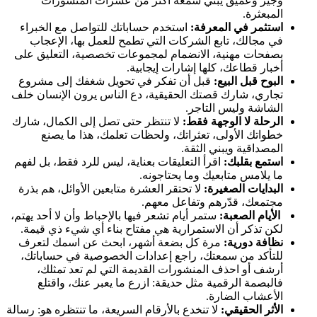
وجيز وعميق يبني سمعة أكثر من عشرات المنشورات
المبعثرة.
استثمر في المعرفة:
استخدم حساباتك للتواصل مع الخبراء
في مجالك، تابع الشركات التي تطمح للعمل بها، الإعجاب
بصفحات مهنية، الانضمام لمجموعات تخصصية، التعليق على
أخبار قطاعك، كلها إشارات إيجابية.
البوح قبل البيع:
قبل أن تفكر في تحويل شغفك إلى مشروع
تجاري، شارك قصتك الحقيقية، دع الناس يرون الإنسان خلف
الشاشة وليس التاجر.
الرحلة لا الوجهة فقط:
لا تنتظر حتى تصل إلى الكمال، شارك
خطواتك الأولى، تعثراتك، ولحظات تعلمك، هذا ما يصنع
المصداقية ويبني الثقة.
استمع بقلبك:
اقرأ التعليقات بعناية، ليس للرد فقط، بل لفهم
ما يلامس متابعيك وما يحتاجونه.
البدايات الصغيرة:
لا تحتقر العشرة متابعين الأوائل، هم بذرة
مجتمعك، قدّرهم وتفاعل معهم.
الأيام الصعبة:
ستمر أيام تشعر فيها بالإحباط وأن لا أحد يهتم،
لكن تذكر أن الاستمرارية هي مفتاح بناء أي شيء ذي قيمة.
نظافة دورية:
مرة كل بضعة أشهر، ابحث عن اسمك لتعرف
للتأكد من سمعتك، راجع إعدادات الخصوصية في حساباتك،
أرشف أو احذف المنشورات القديمة التي لم تعد تمثلك،
فالبصمة الرقمية مثل حديقة: ازرع ما يعبر عنك، واقتلع
الأعشاب الضارة.
الأثر الحقيقي:
لا تنخدع بالأرقام السريعة، ما تنتظره هو: رسالة