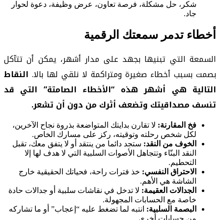
شكر، حل مشكلة، فرصة تعاون، عرض وظيفة، دعوة لحوار
جاد.
أخطاء تدمر سمعتك الرقمية
السمعة التي تبنيها بجهد على مدار أشهر، يمكن أن تتآكل
بصمت بسبب أخطاء صغيرة ومتراكمة لا نلقي لها بالا.
النقاط
التالية هي أشهر هذه “الأخطاء الصامتة” التي قد
تنسف مصداقيتك وتضعف أثرك من دون أن تشعر.
فخ المقارنة:
لا تقارن بدايتك المتواضعة بذروة نجاح الآخرين،
لكل شخص رحلته وتوقيته، ركز على مسارك الخاص.
الخوف من النقد:
ستجد دائما من ينتقد أو لا يتفق معك، تقبل
النقد البنّاء وتتجاهل الأصوات السلبية التي لا هدف لها إلا
التحطيم.
الاحتراق النفسي:
خذ فترات راحة، فحياتك الحقيقية خارج
الشاشة هي الأهم.
الجدالات العقيمة:
لا تدخل في نقاشات سلبية أو جدالات حادة
خاصة مع الحسابات المجهولة.
البصمة السلبية:
انتبه لما تضغط عليه “إعجاب” أو ما تشاركه
من حسابات أخرى.