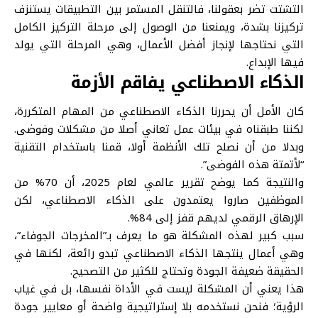
التشتت تضر بعقولنا، فالتنقل المستمر بين التطبيقات يستنزف
تركيزنا بشدة، ويمنعنا من الوصول إلى مرحلة التركيز الكامل
التي نحتاجها لإنجاز أفضل الأعمال، وهي المرحلة التي يولد
فيها الإبداع.
الذكاء الاصطناعي يفاقم الأزمة
كان الأمل أن يحررنا الذكاء الاصطناعي من المهام المتكررة،
لكننا طبقناه في بيئات عمل تعاني أصلا من مشكلات وفوضى.
وبدلا من أن نصلح تلك الأنظمة أولا، قمنا باستخدام التقنية
“لأتمتة هذه الفوضى”.
والنتيجة كما يوضح تقرير عالمي لعام 2025، أن 70% من
الموظفين صاروا يعتمدون على الذكاء الاصطناعي، لكن
الإرهاق الرقمي لديهم قفز إلى 84%.
سبب كبير لهذه المشكلة هو ما يعرف بـ”المخرجات الجوفاء”،
وهي أعمال ينتجها الذكاء الاصطناعي تبدو رائعة، لكنها في
الحقيقة ضعيفة الجودة وتحتاج للكثير من التصحيح.
هذا يعني أن المشكلة ليست في الأداة نفسها، بل في غياب
الرؤية؛ فنحن نستخدمه بلا إستراتيجية واضحة أو معايير جودة