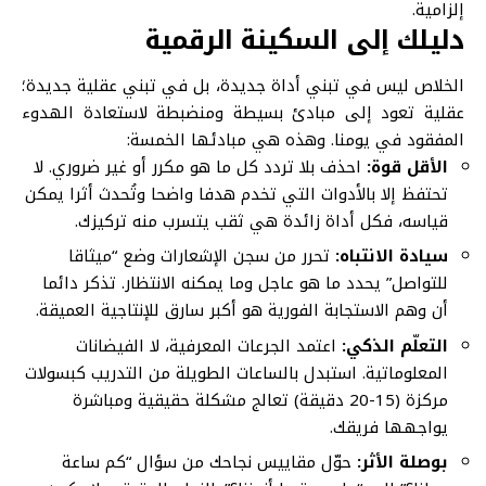
إلزامية.
دليلك إلى السكينة الرقمية
الخلاص ليس في تبني أداة جديدة، بل في تبني عقلية جديدة؛
عقلية تعود إلى مبادئ بسيطة ومنضبطة لاستعادة الهدوء
المفقود في يومنا. وهذه هي مبادئها الخمسة:
الأقل قوة:
احذف بلا تردد كل ما هو مكرر أو غير ضروري. لا
تحتفظ إلا بالأدوات التي تخدم هدفا واضحا وتُحدث أثرا يمكن
قياسه، فكل أداة زائدة هي ثقب يتسرب منه تركيزك.
سيادة الانتباه:
تحرر من سجن الإشعارات وضع “ميثاقا
للتواصل” يحدد ما هو عاجل وما يمكنه الانتظار. تذكر دائما
أن وهم الاستجابة الفورية هو أكبر سارق للإنتاجية العميقة.
التعلّم الذكي:
اعتمد الجرعات المعرفية، لا الفيضانات
المعلوماتية. استبدل بالساعات الطويلة من التدريب كبسولات
مركزة (15-20 دقيقة) تعالج مشكلة حقيقية ومباشرة
يواجهها فريقك.
بوصلة الأثر:
حوّل مقاييس نجاحك من سؤال “كم ساعة