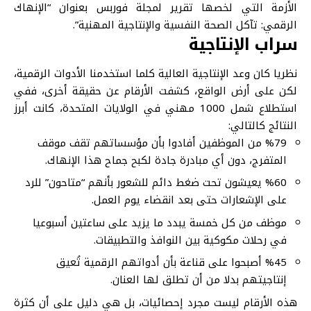
الأزمة التي لخصها تقرير لمجلة فوربس بعنوان “الإنهاك
الرقمي: تآكل الصحة النفسية والإنتاجية المهنية”.
سراب الإنتاجية
نظريا كان وعد الإنتاجية العالية كلما استخدمنا الأدوات الرقمية،
لكن على أرض الواقع، كشفت الأرقام عن حقيقة أخرى، ففي
استطلاع شمل 1000 مهني في الولايات المتحدة، كانت أبرز
النتائج كالتالي:
%79 من الموظفين أفادوا بأن مؤسساتهم تقف موقف
المتفرج، دون أي مبادرة جادة لكبح جماح هذا الإنهاك.
%60 يعيشون تحت ضغط دائم للشعور بأنهم “متاحون” للرد
على الإشعارات حتى بعد انقضاء يوم العمل.
موظف من كل خمسة يبدد ما يزيد على ساعتين أسبوعيا
في رحلات مكوكية بين النوافذ والتطبيقات.
%45 أصبحوا على قناعة بأن أدواتهم الرقمية تُعيق
إنتاجيتهم بدلا من أن تطلق لها العنان.
هذه الأرقام ليست مجرد إحصائيات، بل هي دليل على أن كثرة