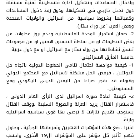
وادخال المساعدات وتشكيل ادارة فلسطينية تقنية مستقلة
دون تدخل خارجي في تشكيلها، ودون ربط دخول المساعدات
وكمياتها بشروط سياسية من اسرائيل والولايات المتحدة
وبعض العرب “من وراء ستار).
2- ضمان استمرار الوحدة الفلسطينية وعدم بروز محاولات من
بعض التنظيمات او من سلطة التنسيق الامني او من مجموعات
تنسق نشاطاتها من وراء ستار مع اسرائيل او مع دول عربية.
خامسا: المأزق الاسرائيلي:
1- كيفية مواجهة احتمال تنامي الضغوط الدولية باتجاه حل
الدولتين ، فرفض الحل مشكلة لاسرائيل مع المجتمع الدولي
وقبوله قد يفجر صراعا من اليمين الديني اليهودي ومع
المستوطنين.
2- كيفية اعادة صورة اسرائيل لدى الرأي العام الدولي ،
فاستمرار القتال يزيد العزلة والصورة السلبية ،ووقف القتال
يستوجب تقديم تنازلات لا ترضى بها قوى سياسية اسرائيلية
وازنة.
اخيرا ، ضع هذه المؤشرات العشرين وتفرعاتها الجزئية ، وحاول
فهم تأثير كل مؤشر على المؤشرات ال19 الأخرى، واحسب