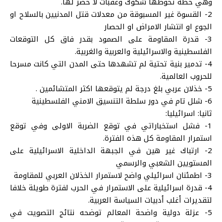
وهي خطة تحوطها شكوك وعقبات لا حصر لها.
2- القسوة غير المسبوقة من معدلات قتل المدنيين بالسلاح او
الجوع او انتشار الامراض او الحصار
3- قدرة المقاومة على الصمود بقدر فاق كل التوقعات
الفلسطينية والاسرائيلية والعربية والغربية.
4- تدمير بنية تحتية لم تشهدها حتى المدن التي كانت مسرحا
للحروب العالمية.
5- خذلان عربي بلغ درجة لم يتوقعها اكثر المتشائمين .
6- شلل تام في دور سلطة التنسيق الامني الفلسطينية
ثانيا: اسرائيليا:
1- فشل استخباراتي في توقع الضربة الاولى وفي توقع
استمرار المقاومة كل هذه الفترة.
2- ارتباك غير هين في الجبهة الداخلية الاسرائيلية على
المستويين الشعبي والرسمي
3- اطمئنان اسرائيلي واضح لاستمرار الخذلان العربي للمقاومة
4- قدرة اسرائيلية على الاستمرار في الحرب لفترة طويلة خلافا
لتقديرات أغلب أدبيات السياسة العربية.
5- عزلة دولية واضحة المعالم توضحه نتائج التصويت في