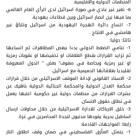
المنظمات الدولية والاقليمية.
6- تغير غير عادي في صورة اسرائيل لدى الرأي العام العالمي
بما فيها بين انصار اسرائيل وبين قطاعات يهودية.
7- اتساع دائرة الهجرة اليهودية من اسرائيل وتلكؤ غير
هامشي في الانتاج .
ثالثا: دوليا:
1- تنامي الضغط الدولي بدءا ببعض المظاهرات ثم اتساعها
ثم تزايد القرارات بقطع العلاقات او تخفيضها او عقوبات رمزية
او غير رمزية وبخاصة في صفوف” بعض ” الدول المعروفة
تقليديا بعلاقاتها الحميمية مع اسرائيل.
2- الاسناد القانوني لإدانة الموقف الاسرائيلي من خلال قرارات
محكمة العدل الدولية والمحكمة الجنائية الدولية ،ناهيك عن
عشرات القرارات من منظمات دولية غير حكومية اغلبها يعمل
في نطاق حقوق الانسان.
3- خلق الارباكات للادارة الاسرائيلية من خلال محاولات ارسال
اساطيل بحرية يقودها مدنيون لنجدة المحاصرين في غزة.
رابعا: المواجهات القادمة:
1- يتمثل المأزق الفلسطيني في ضمان وقف اطلاق النار