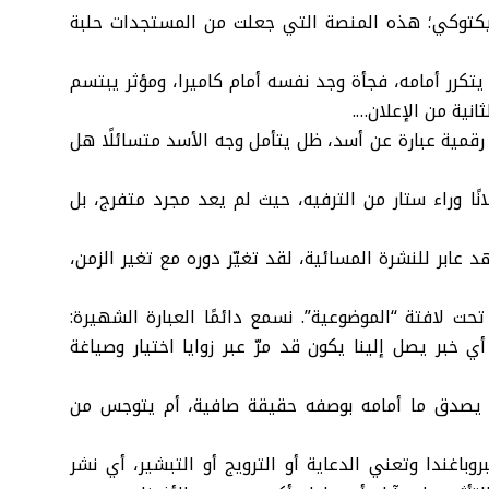
يكتوكي؛ هذه المنصة التي جعلت من المستجدات حلبة
تكرر أمامه، فجأة وجد نفسه أمام كاميرا، ومؤثر يبتسم
نية من الإعلان….
 رقمية عبارة عن أسد، ظل يتأمل وجه الأسد متسائلًا هل
ًا وراء ستار من الترفيه، حيث لم يعد مجرد متفرج، بل
عابر للنشرة المسائية، لقد تغيّر دوره مع تغير الزمن،
حت لافتة “الموضوعية”. نسمع دائمًا العبارة الشهيرة:
 خبر يصل إلينا يكون قد مرّ عبر زوايا اختيار وصياغة
يصدق ما أمامه بوصفه حقيقة صافية، أم يتوجس من
روباغندا وتعني الدعاية أو الترويج أو التبشير، أي نشر