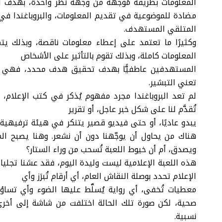
المعلومات بطريقة مُوجهة من وجهة نظر واحدة، بهدف ال
مضادة للموضوعية في تقديم المعلومات، والبروباغندا 
المتلقي المستهدف.
وكثيرًا ما تعتمد على إعطاء معلومات ناقصة، وبذلك يت
المعلومات كاملة، وبذلك تقوم بالتأثير على الأشخاص
المستهدفين عاطفيًّا بهدف تحقيق هدف محدد، فهي سياسيًّ
تعني التبشير.
لم تعد البروباغندا مجرد مفهوم يُذكر في كتب الإعلام، 
تُقدَّم لنا على شكل خبر عاجل، أو تقرير
يبدو عاديًا، أو حتى فيديو قصير يتنكر في هيئة ترفيهية، 
هناك من يحاول أن يوجّهنا دون أن نشعر. وهنا يصبح ا
ويصدق، أم أن خيوط اللعبة تُسحب من وراء الستار؟
هذه اللعبة الإعلامية ليست وليدة اليوم، فقد عشنا تجليات
الإعلام تحدد بوصلة النقاش العام، أي أرقام تُبرَز وأي
معطيات تُخفى، أي رواية يُسلَّط عليها الضوء وأي تسا
صحية، لكن صورة تلك الحالة اختلفت من شاشة إلى أخر
نسبية.