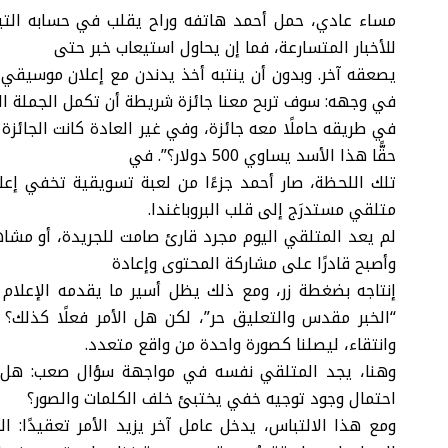
مساء عادي، حمل أحمد هاتفه وراح يقلب في حسابه الت
للأخبار المتسارعة، فما إن يحاول استيعاب خبر حتى
يصعقه آخر. وبدون أن ينتبه أخذ يدندن مع إعلان موسيقي ي
في وجهه: سوف تربح معنا جائزة شريطة أن تكمل الجملة الثا
في طريقه حاملًا معه جائزة، وفي غير العادة كانت الجائزة
حقًّا هذا الأسد يساوي 500 دولار؟”. في
تلك اللحظة، صار أحمد جزءًا من لعبة تسويقية تخفي إعلان
متلقي مستدرَج إلى قلب البروباغندا.
لم يعد المتلقي اليوم مجرد قارئ صامت للجريدة، أو مشاهد 
وأصبح قادرًا على مشاركة المحتوى وإعادة
إنتاجه بضغطة زر، ومع ذلك يظل أسير ما يقدمه الإعلام ت
“الخبر مقدس والتعليق حر”، لكن هل الأمر فعلًا كذلك؟ أي
وانتقاء، ليصلنا كصورة واحدة من واقع متعدد.
وهنا، يجد المتلقي نفسه في مواجهة سؤال صعب: هل 
احتمال وجود توجيه خفي يختبئ خلف الكلمات والصور؟
ومع هذا الالتباس، يدخل عامل آخر يزيد الأمر تعقيدًا: الب