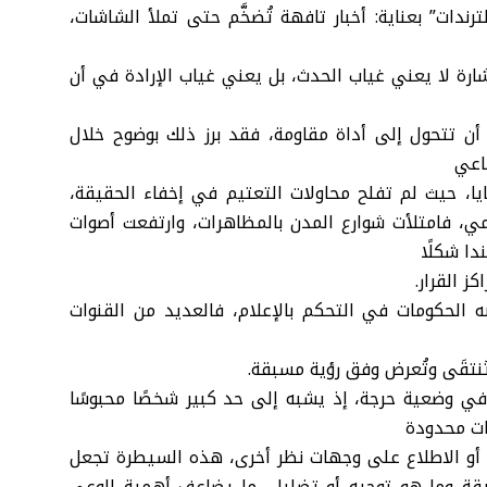
ندات” بعناية: أخبار تافهة تُضخَّم حتى تملأ الشاشات،
إشارة لا يعني غياب الحدث، بل يعني غياب الإرادة في أن
كن أن تتحول إلى أداة مقاومة، فقد برز ذلك بوضوح خلال
ماعي
، حيث لم تفلح محاولات التعتيم في إخفاء الحقيقة،
ي، فامتلأت شوارع المدن بالمظاهرات، وارتفعت أصوات
دا شكلًا
 القرار.
 الحكومات في التحكم بالإعلام، فالعديد من القنوات
تُنتقَى وتُعرض وفق رؤية مسبقة.
في وضعية حرجة، إذ يشبه إلى حد كبير شخصًا محبوسًا
ات محدودة
 أو الاطلاع على وجهات نظر أخرى، هذه السيطرة تجعل
قة وما هو توجيه أو تضليل، ما يضاعف أهمية الوعي