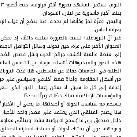
اليوم، يستمر المشهد بصورة أكثر مراوغة، حيث تُصنع “التر
بينما أخبار مأساوية عن لبنان، السودان،
واليمن، وغزّة تمرّ وكأنها لم تحدث، هنا يتضح أن غياب ال
يعرفه الناس.
غير أنّ البروباغندا ليست بالضرورة سلبية دائمًا، إذ يم
العدوان الأخير على غزة، حين تحولت وسائل التواصل الاجت
إلى منصة عالمية لكشف جرائم الحرب ونقل قصص الضحايا
هذه الصور والفيديوهات أشعلت موجة من التضامن العالم
الطلبة في الجامعات دفاعًا عن فلسطين، هنا غدت البروباغن
من أشكال المقاومة، وأداة ضغط أخلاقي وسياسي على مراكز
إضافة إلى كل ما سبق، لا يمكن إغفال الدور الذي تلعبه
والمؤسسات الإعلامية تملك خطًا تحريريًّا محددًا
ينسجم مع سياسات الدولة أو أجندتها، ما يعني أن الأخبار 
هنا يصبح المتلقي الذي يعتمد على مصدر واحد للأخبار 
داخل صندوق يرى ما يُسمح له برؤيته فقط، ويتلقّى معلوم
وموجهة، دون أن يمتلك أدوات أو مساحة لمقارنة الحقائق
من الصعب على المتلقي العادي التمييز بين ما هو حقي