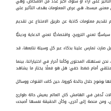
تأثير على آراء أو سلوك أكبر عدد من الأشخاص، وهي
في معنى مبسط، هي عرض المعلومات بهدف التأثير على
م تقديم معلومات كاذبة عن طريق الامتناع عن تقديم
ا تعني الترويج، واقتصاديًّا تعني الدعاية ودينيًّا
بل صارت تمارس علينا بذكاء عبر كل وسيلة نتابعها، قد
نحن نستهلك المحتوى وكأننا أحرار في اختياراتنا، بينما
لمتلقي أمام ضغط خفي: هل هو فعلًا يختار ما يشاهد
ها بوضوح خلال جائحة كورونا، حين كانت القنوات ووسائل
ؤلات تُدفن في الهامش. كان العالم يعيش حالة طوارئ
ى، ومن منصة إلى أخرى، وكأن الحقيقة نفسها أصبحت