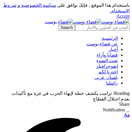
باستخدام هذا الموقع ، فإنك توافق على
سياسة الخصوصية
و
شروط
الاستخدام
.
Accept
الرئيسية
عن فضاء بوست
أخبار
قضايا وآراء
تحت الضوء
إنفوجرافيك
اخترنا لكم
بلسان عربي
راسلنا
Reading:
ترامب يكشف خطة لإنهاء الحرب في غزة مع تأكيدات
بعدم احتلال القطاع
Share
Notification
⠀
Font
Aa
Resizer