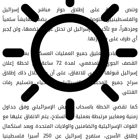
وتنص الخطة على إطلاق حوار مباشر بين إسرائيل
والفلسطينيين للتوصل إلى أفق سياسي يضمن تعايشاً سلمياً
ومزدهراً، مع تأكيد أن إسرائيل لن تحتل غزة أو تضمها، ولن يُجبر
أي طرف على مغادرتها.
تشمل المبادرة تعليق جميع العمليات العسكرية، بما في ذلك
القصف الجوي والمدفعي، لمدة 72 ساعة من لحظة إعلان
إسرائيل قبولها العلني للاتفاق، على أن يتم خلال ذلك إطلاق
سراح جميع المحتجزين الإسرائيليين الأحياء وتسليم رفات
القتلى.
كما تقضي الخطة بانسحاب الجيش الإسرائيلي وفق جداول
زمنية ومعايير مرتبطة بعملية نزع السلاح، يتم الاتفاق عليها مع
القوات الإسرائيلية والضامنين والولايات المتحدة. وبعد استكمال
إطلاق الأسرى، ستفرج إسرائيل عن 250 أسيرا فلسطينيا