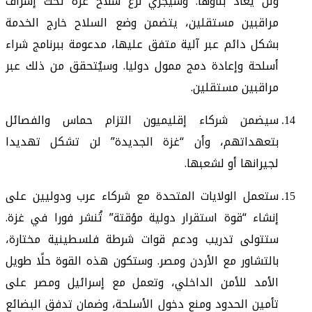
ولن يُعاد بناؤها. وسيجري نزع سلاح غزة تحت إشراف
مراقبين مستقلين، يتضمن وضع السلاح خارج الخدمة
بشكل دائم عبر آلية متفق عليها، مدعومة ببرنامج شراء
أسلحة وإعادة دمج ممول دوليا. وسيُتحقق من ذلك عبر
مراقبين مستقلين.
سيضمن شركاء إقليميون التزام حماس والفصائل
بتعهداتهم، وأن “غزة الجديدة” لن تشكل تهديدا
لجيرانها أو لشعبها.
ستعمل الولايات المتحدة مع شركاء عرب ودوليين على
إنشاء “قوة استقرار دولية مؤقتة” تُنشر فورا في غزة.
ستتولى تدريب ودعم قوات شرطة فلسطينية مختارة،
بالتشاور مع الأردن ومصر. وستكون هذه القوة حلًا طويل
الأمد للأمن الداخلي، وتعمل مع إسرائيل ومصر على
تأمين الحدود ومنع دخول الأسلحة، وضمان تدفق البضائع