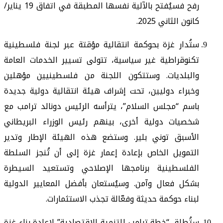
رفح فسيُفتح بالآلية نفسها المطبقة في اتفاق 19 يناير/
كانون الثاني 2025.
ستُدار غزة بحوكمة انتقالية مؤقتة عبر لجنة فلسطينية
تكنوقراطية غير سياسية، تتولى تسيير الخدمات العامة
والبلديات. وستتكون اللجنة من فلسطينيين مؤهلين
وخبراء دوليين، تحت إشراف هيئة انتقالية دولية جديدة
باسم “مجلس السلام”، يترأسه الرئيس دونالد ترامب مع
شخصيات دولية أخرى، بينهم رئيس الوزراء البريطاني
الأسبق توني بلير. وستضع هذه الهيئة الإطار وتدير
التمويل الخاص بإعادة إعمار غزة إلى أن تُنجز السلطة
الفلسطينية برنامجها الإصلاحي وتستعيد السيطرة
بشكل فعال وآمن. وسيُستعان بأفضل المعايير الدولية
لبناء حوكمة حديثة وفعّالة تجذب الاستثمارات.
ستُطلق “خطة ترامب للتنمية الاقتصادية” لإعادة بناء غزة