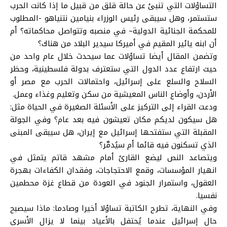
التساؤلات التي تنبئ عن حالة قلق من قبيل ما إذا كانت الحرب
ستستمر، وهل سيبقى رئيس الوزراء
بنيامين نتنياهو
-المطلوب
للمحكمة
الجنائية الدولية
– في منصبه وتتواصل محاكماته؟ أم
أن ابنه يائير المقيم في أميركا سيدير البلاد من هناك؟
وتضمن المقال أيضا تساؤلات عما سيحدث خلال عام واحد من
حيث ارتفاع عدد الدول التي ستعترف بدولة فلسطينية، وحظر
السلاح والسلع على
إسرائيل
، واحتمالات الحرب مع
مصر
أو
الأردن
، وأوضاع الناس المعيشية من سكن وتعليم وغذاء وعمل.
ودعت القراء إلى التركيز على الأسئلة الصغيرة في الحياة مثل:
هل سيكون لديكم مكان تعيشون فيه بعد عام؟ وفي الجولة
المقبلة التي ستفتحها إسرائيل مع
إيران
، هل سيبقى المبنى
الذي تسكنون فيه قائما أم سيُدمَّر؟
ويتصاعد النص ليضع القارئ أمام مشهد قاتم يتمثل في
انهيار المؤسسات، وقمع الاحتجاجات، وفقدان الكفاءات بهجرة
العقول، واستمرار الجنود في العودة من
قطاع غزة
محطمين
نفسيا.
وفي النهاية، تطرح الكاتبة تساؤلا أخيرا وصادما: ماذا سيصبح
حال إسرائيل عندما يُحتفل بالأعياد بينما لا يزال الأسرى