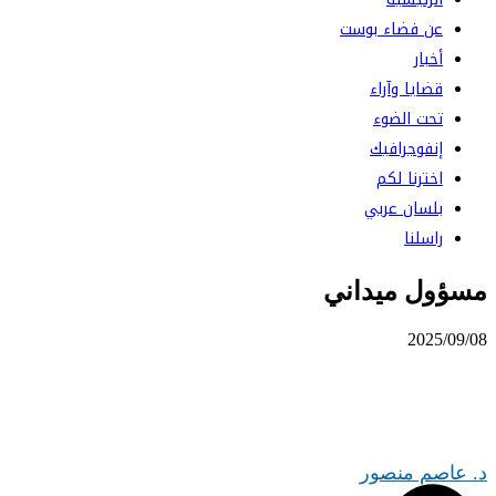
عن فضاء بوست
أخبار
قضايا وآراء
تحت الضوء
إنفوجرافيك
اخترنا لكم
بلسان عربي
راسلنا
مسؤول ميداني
⠀ 2025/09/08
د. عاصم منصور