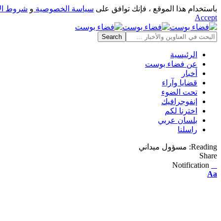
باستخدام هذا الموقع ، فإنك توافق على
سياسة الخصوصية
و
شروط ال
Accept
الرئيسية
عن فضاء بوست
أخبار
قضايا وآراء
تحت الضوء
إنفوجرافيك
اخترنا لكم
بلسان عربي
راسلنا
Reading:
مسؤول ميداني
Share
Notification
⠀
Font
Aa
Resizer