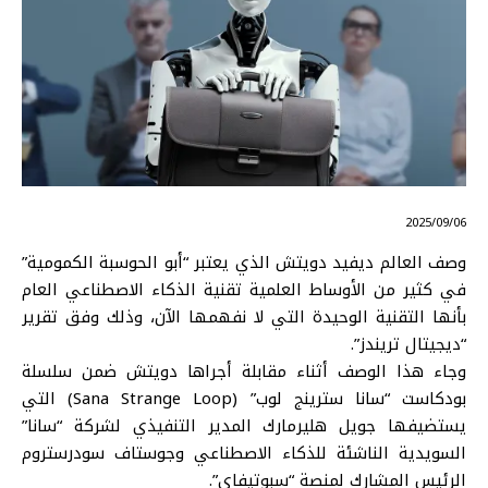
⠀ 2025/09/06
وصف العالم ديفيد دويتش الذي يعتبر “أبو الحوسبة الكمومية”
في كثير من الأوساط العلمية تقنية ا
لذكاء الاصطناعي
العام
بأنها التقنية الوحيدة التي لا نفهمها الآن، وذلك وفق تقرير
“ديجيتال تريندز”.
وجاء هذا الوصف أثناء مقابلة أجراها دويتش ضمن سلسلة
بودكاست “سانا سترينج لوب” (Sana Strange Loop) التي
يستضيفها جويل هليرمارك المدير التنفيذي لشركة “سانا”
السويدية الناشئة للذكاء الاصطناعي وجوستاف سودرستروم
الرئيس المشارك لمنصة “سبوتيفاي”.