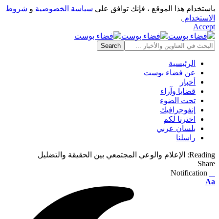
باستخدام هذا الموقع ، فإنك توافق على
سياسة الخصوصية
و
شروط
الاستخدام
.
Accept
الرئيسية
عن فضاء بوست
أخبار
قضايا وآراء
تحت الضوء
إنفوجرافيك
اخترنا لكم
بلسان عربي
راسلنا
Reading:
الإعلام والوعي المجتمعي بين الحقيقة والتضليل
Share
Notification
⠀
Font
Aa
Resizer