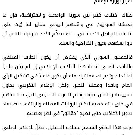
تقرير لوزارة الإعلام.
هناك اختلاف كبير بين سوريا الواقعية والافتراضية، فإن ما
يعيشه السوريون في واقعهم اليومي مغاير لما يُبث على
منصات التواصل الاجتماعي، حيث تضخّم الأحداث ويُراد للناس أن
يروا بعضهم بعيون الكراهية والشك.
فالجمهور السوري الذي يفترض أن يكون الطرف المتلقي
والناقد، أضحى ضحية هذا التلاعب الإعلامي إن لم يكن واعيا
لما يُحاك ويُدبر له، فما يُراد منه أن يكون فاعلاً في تشكيل الرأي
العام وناقدا ومحللا للخبر، ولكن الإعلام التخريبي يحاول
تسييسه وطمس عيونه وكتم الصوت الحقيقي النيّر، مما ساهم
في خلق بيئة خصبة لتكاثر الروايات المضللة والزائفة، حيث يعاد
تدوير الأكاذيب حتى تصبح “حقائق” في نظر بعضهم.
ورغم هذا الواقع المفعم بحملات التضليل، يظلّ للإعلام الوطني