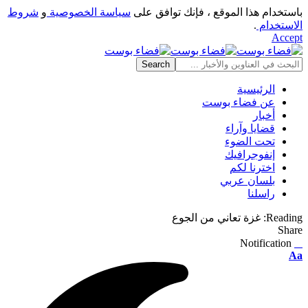
باستخدام هذا الموقع ، فإنك توافق على
سياسة الخصوصية
و
شروط
الاستخدام
.
Accept
الرئيسية
عن فضاء بوست
أخبار
قضايا وآراء
تحت الضوء
إنفوجرافيك
اخترنا لكم
بلسان عربي
راسلنا
Reading:
غزة تعاني من الجوع
Share
Notification
⠀
Font
Aa
Resizer