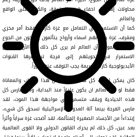
محاولات إسرائيل اخفاء هذه الحقيقة، والكذب على الواقع
والعالم.
كما أن الاستمرار في التعامل مع غزة كأرقام فقط أمر مخزي
ومقرف، غزة بشر لهم اسماء وأرواح يتألمون يصرخون من الجوع
والألم، والموجع أن العالم لم يرى كل ذلك إلا الآن، كما أن
الاستمرار في تحويلهم إلى فرجة تستثمرها القنوات
الأيديولوجية كارثة وجريمة يجب التوقف عنها فوراً.
كان يمكن إيقاف كل هذا الموت وكل هذا العذاب والمعاناة
فقط لو قرر العالم ان يكون عادلاً منذ البداية، ولم يمارس كل
هذه الحيادية ويقف متسمراً في مواجهة هذا الموت، لقد
مارس الفرجة بينما آلة العدوان الإسرائيلية تسحق كل شيء،
إبتداءاً من الأجساد الصغيرة إلمتألمة، لقد أضحت غزة سراباً وأثراً
بعد عين، كل ذلك لم يحرك القانون الدولي ولا القوى العالمية