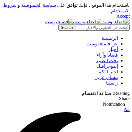
باستخدام هذا الموقع ، فإنك توافق على
سياسة الخصوصية
و
شروط
الاستخدام
.
Accept
الرئيسية
عن فضاء بوست
أخبار
قضايا وآراء
تحت الضوء
إنفوجرافيك
اخترنا لكم
بلسان عربي
راسلنا
Reading:
صناعة الانقسام
Share
Notification
⠀
Font
Aa
Resizer