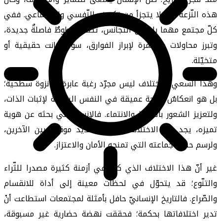
هذه النّزعة جزءٌ لا يتجزأ من تكوينه النّفسي والاجتماعي. ففي
كلّ مجتمع مهما بلغ من التجانس، تظهر خطوطٌ فاصلةٌ جديدة،
وتبرز محاولات مستمرة لإبراز الفوارق، سواءٌ كانت حقيقية أو
متخيّلة.
وهذا السعي للاختلاف ليس مجرّد رغبة عابرة أو نزوة سطحية؛
بل هو انعكاسٌ لحاجة عميقة في النفس البشرية لإثبات الذات،
ولتعزيز الشعور بالهوية والانتماء. فالإنسان في بحثه عن هوية
تميزه، يجد في الاختلاف وسيلة لتحديد موقعه بين الآخرين،
ولرسم حدود جماعته التي تمنحه الأمان والاعتزاز.
غير أنّ هذا الاختلاف الذي كان في أزمنة كثيرة مصدرا للثّراء
والتنّوع؛ قد يتحوّل في لحظات معينة إلى أداة للانقسام
والصّراع. فالتاريخ الإنسانيّ حافل بأمثلة لمجتمعات استطاعت أنْ
تدير اختلافاتها بحكمة؛ فحققت نهضة حضارية غير مسبوقة،