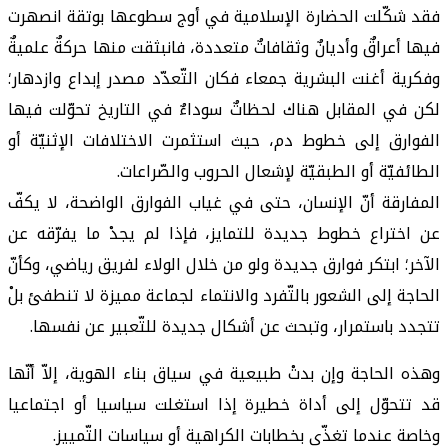
فقد شكّلت الحضارة الإسلامية في أوج سطوعها بوتقة انصهرت
فيها أعراقٌ وأديانٌ وثقافاتٌ متعددة، فانبثقت منها حركةٌ علميةٌ
وفكرية أغنت البشرية جمعاء فكان التّعدّد مصدر إبداع وازدهار؛
لكن في المقابل هناك لحظاتٌ سوداءٌ في التاريخ تحوّلت فيها
الفوارق إلى خطوط دم، حيث استثمرت الاختلافات الإثنيّة أو
الطائفيّة أو الطبقيّة لإشعال الحروب والصّراعات.
المفارقة أنّ الإنسان، حتى في غياب الفوارق الواضحة، لا يكفّ
عن اختراع خطوط جديدة للتمايز، فإذا لم يجدْ ما يفرّقه عن
الآخر؛ ابتكر فوارق جديدة ولو من خلال الولاء لفريق رياضي، وكأنّ
الحاجة إلى الشعور بالتّفرد والانتماء لجماعة مميزة لا تنطفئ بلْ
تتجدد باستمرار، وتبحث عن أشكال جديدة للتّعبير عن نفسها.
وهذه الحاجة وإن بدتْ طبيعية في سياق بناء الهوية، إلاّ أنّها
قد تتحوّل إلى أداة خطيرة إذا استغلت سياسيا أو اجتماعيا
وخاصة عندما تغذّى بخطابات الكراهية أو سياسات التّمييز.