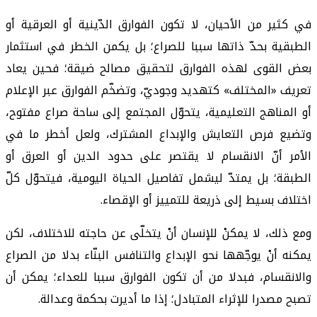
في كثير من الأحيان، لا تكون الفوارق الدّينية أو العرقية أو
الطبقية بحدّ ذاتها سببا للصراع؛ بل يكمن الخطر في استثمار
بعض القوى لهذه الفوارق لتحقيق مصالح ضيقة؛ فحين يعاد
تعريف «المختلف» كتهديد وجوديّ، وتضخّم الفوارق عبر الإعلام
أو المناهج التعليمية، يتحوّل المجتمع إلى ساحة صراع مفتوح،
وتضيع فرص التعايش والإبداع المشترك، ولعل أخطر ما في
الأمر أنّ الانقسام لا يقتصر على حدود الدين أو العرق أو
الطبقة؛ بل يمتدّ ليشمل تفاصيل الحياة اليومية، فيتحوّل كلّ
اختلاف بسيط إلى ذريعة للتمييز أو الإقصاء.
ومع ذلك، لا يمكنْ للإنسان أنْ يتخلّى عن حاجته للاختلاف، لكن
يمكنه أنْ يوجّهها نحو الإبداع والتنافس البنّاء بدلا من الصراع
والانقسام، فبدلا من أن تكون الفوارق سببا للعداء؛ يمكن أن
تصبح مصدرا للإثراء المتبادل؛ إذا ما أديرت بحكمة وعدالة.