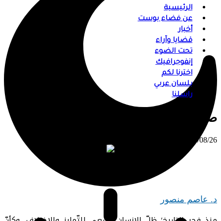
الرئيسية
عن فضاء بوست
أخبار
قضايا وآراء
تحت الضوء
إنفوجرافيك
اخترنا لكم
بلسان عربي
راسلنا
صناعة الانقسام
⠀ 2025/08/26
د. عاصم منصور
منذ فجر التاريخ؛ ظلّ الإنسان يسعى للتّمايز والاختلاف، وكأنّ