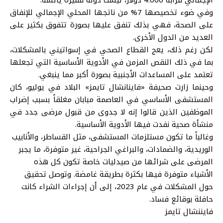
الإجمالي قرابة 4.000 دولار، ليست دولة فقيرة يائسة.
وفي ضوء تخصيصها 7% من ناتجها المحلي الإجمالي للإنفاق
على الصحة، فهي بذلك تنفق عليها بصورة تتفوق بكثير على
العديد من الدول الأخرى.
لكن رغم ذلك، يعج القطاع الصحي في إسواتيني بالمشكلات،
بما في ذلك النقص المزمن في الأدوية الأساسية التي تجعلها
تعتمد على المساعدات الأجنبية بصورة أكبر مما ينبغي.
وحينما زارت صحيفة «فاينانشال تايمز» البلاد في يوليو، كان
المستشفى الأساسي في العاصمة مبابان مغلقاً بسبب إضراب
الموظفين الذين قالوا إنه لا جدوى من قبول مرضى جدد في
منشأة صحية نفدت فيها الأدوية الأساسية.
وغالباً ما تكون مستلزمات المستشفى، مثل القساطر، والأنابيب
الوريدية، والضمادات، والبراغي الجراحية، غير متوفرة، ما يجبر
المرضى على شرائها من صيدليات خاصة تكون كل هذه
الأشياء متوفرة فيها بكثرة بطريقة غامضة. وتوصل تحقيق
حول المشكلات في عام 2023، إلى أن إجراءات الشراء كانت
حافلة بوقائع فساد.
فايننشال تايمز