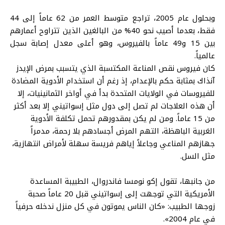
وبحلول عام 2005، تراجع متوسط العمر من 62 عاماً إلى 44
فقط، بعدما أصيب نحو 40% من البالغين الذين تتراوح أعمارهم
بين 15 و49 عاماً بالفيروس، وهو أعلى معدل إصابة سجل
عالمياً.
كان فيروس نقص المناعة المكتسبة الذي يتسبب بمرض الإيدز
آنذاك بمثابة حكم بالإعدام، إذ رغم أن استخدام الأدوية المضادة
للفيروسات في الولايات المتحدة بدأ في أواخر الثمانينيات، إلا
أن هذه العلاجات لم تصل إلى دول مثل إسواتيني إلا بعد أكثر
من 15 عاماً. ومن لم يكن بمقدورهم تحمل تكلفة الأدوية
الغربية الباهظة، التهم المرض أجسادهم بلا رحمة، مدمراً
جهازهم المناعي وجاعلاً إياهم فريسة سهلة لأمراض انتهازية،
مثل السل.
من جانبها، تقول إكو نومسا فاندروال، الطبيبة المساعدة
الأمريكية التي توجهت إلى إسواتيني قبل 20 عاماً صحبة
زوجها الطبيب: «كان الناس يموتون في كل منزل ندخله حرفياً
في عام 2004».