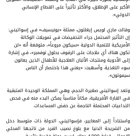
الأكبر على الإطلاق، والأكثر تأثيراً على القطاع الإنساني
الدولي».
وقالت ماري لويس إيغلتون، ممثلة «يونيسيف» في إسواتيني:
إن التأثير المحتمل جراء التخفيضات في تمويلات الوكالة
الأمريكية للتنمية الدولية «سيكون مروعاً»، متوقعة أنه «لن
تكون هناك أي علاجات على الرفوف بحلول نوفمبر»، في إشارة
إلى الأدوية ومنتجات الألبان العلاجية للأطفال الذين يعانون
سوء التغذية. وأسهبت: «يعني هذا باختصار أن الناس
سيموتون».
وتعد إسواتيني صغيرة الحجم، وهي المملكة الوحيدة المتبقية
في القارة الأفريقية، مكاناً مناسباً يمكن البدء منه في فحص
التداعيات المحتملة الناجمة عن خفض المساعدات.
واستناداً إلى المعايير، فإسواتيني، الدولة ذات متوسط دخل
من الشريحة الدنيا مع بلوغ نصيب الفرد من ناتجها المحلي