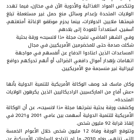
وتتكدس المواد الغذائية والأدوية الآن في مخازن، فيما تهدد
الولايات المتحدة بإعدام وسائل منع حمل غير مستعملة تبلغ
قيمتها ملايين الدولارات، بينما يحزم موظفو الإغاثة أمتعتهم،
آسفين، استعداداً للعودة إلى بلادهم.
وفي الشهر الماضي، نشرت مجلة «ذا لانسيت» ورقة بحثية
شكلت صدمة حتى للمخضرمين الأمريكيين في مجال
المساعدات الذين اعتادوا الدفاع عن أنفسهم في مواجهة
اتهامات بإهدار أموال دافعي الضرائب أو أنهم تحركهم دوافع
ليبرالية غير منسجمة مع الأمريكيين.
وكان ماسك قد وصف الوكالة الأمريكية للتنمية الدولية بأنها
«عش أفاع من الماركسيين الراديكاليين الذين يكرهون الولايات
المتحدة».
وكشفت ورقة بحثية نشرتها مجلة «ذا لانسيت»، عن أن الوكالة
الأمريكية للتنمية الدولية أسهمت بين عامي 2001 و2021 في
إنقاذ قرابة 92 مليون شخص.
وتتوقع الورقة وفاة 12 مليون شخص خلال الأعوام الخمسة
التي تنتهي بعام 2030، ما لم تتراجع السلطات الأمريكية عن