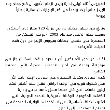
الفيروس أثناء تولي إدارة بايدن لزمام الأمور، أن كبح جماح وباء
الإيدز عالمياً يعد واحداً من أكثر الإنجازات الإنسانية إبهاراً
وروعة.
وتابع، في سياق حديثه عن ضخ قرابة 120 مليار دولار أمريكي
بموجب خطة الرئيس منذ عام 2003: «لم نكن لنتمكن من
السيطرة على منحنى الإصابات بفيروس الإيدز من دون هذه
القيادة الأمريكية.
لذلك، من حق الأمريكيين أن يشعروا بالفخر لهذا الإنجاز في
مواجهة واحدة من أكبر التحديات الصحية التي واجهت
العالم».
هذه القيادة، وكذلك السيطرة على فيروس الإيدز، باتت الآن
محل شكوك قوية في الوقت الراهن، فقبل ستة أشهر، فكك
إيلون ماسك، الذي كان حينها مسؤولاً عما يدعى بإدارة
الكفاءة الحكومية، الوكالة الأمريكية للتنمية الدولية، التي
اعتبرت الأداة الأساسية التي استخدمتها الولايات المتحدة في
تقديم المساعدات إلى الخارج.