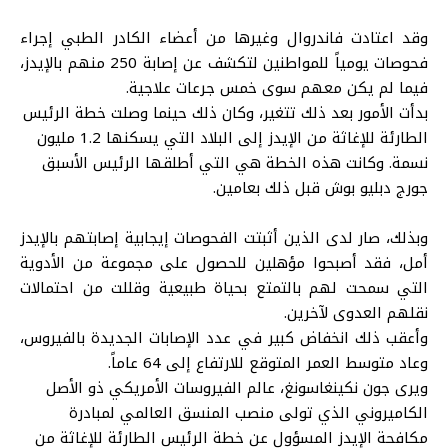
وقد اعتادت فاندروال وغيرها من أعضاء الكادر الطبي إجراء
فحوصات يومياً للمواطنين لتكشف عن إصابة 250 منهم بالإيدز،
فيما لم يكن معهم سوى خمس جرعات علاجية.
بدأت الأمور بعد ذلك تتغير، وكان ذلك حينما وصلت خطة الرئيس
الطارئة للإغاثة من الإيدز إلى البلاد التي يسكنها 1.2 مليون
نسمة. وكانت هذه الخطة هي التي أطلقها الرئيس الأسبق
جورج دبليو بوش قبل ذلك بعامين.
وبذلك، صار لدى الذين أثبتت الفحوصات إيجابية إصابتهم بالإيدز
أمل، فقد أصبحوا مؤهلين للحصول على مجموعة من الأدوية
التي سمحت لهم بالتمتع بحياة طبيعية وقللت من احتمالات
نقلهم العدوى لآخرين.
وأعقب ذلك انخفاض كبير في عدد الإصابات الجديدة بالفيروس،
وعاد متوسط العمر المتوقع للارتفاع إلى 64 عاماً.
ويرى جون نكينغاسونغ، عالم الفيروسات الأمريكي ذو الأصل
الكاميروني الذي تولى منصب المنسق العالمي لمبادرة
مكافحة الإيدز المسؤول عن خطة الرئيس الطارئة للإغاثة من