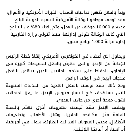
وبدأ بالفعل ظهور تداعيات انسحاب الخبرات الأمريكية والأموال،
فقد توقف موظفو الوكالة الأمريكية للتنمية الدولية البالغ
عددهم 10.000 موظف عن العمل، وتم إلغاء 80% من البرامج
التي كانت الوكالة تتولى إدارتها، فيما تتولى وزارة الخارجية
إدارة قرابة 1.000 برنامج متبق.
ويحاول الآن أعضاء في الكونغرس الأمريكي إنقاذ خطة الرئيس
للإغاثة من الإيدز، والتي تتعرض بالفعل لتخفيضات كبيرة في
الإنفاق، للحفاظ على سلامة الملايين الذين يتلقون بالفعل
علاجات الإيدز في الوقت الراهن.
ومع ذلك، فقد توقفت بالفعل العديد من الخدمات المتنوعة
التي تستهدف كبح انتشار فيروس الإيدز، ما يعزز احتمالات
نشوب موجة أخرى من حالات العدوى.
وبخلاف الإيدز، فقد تجمدت مشروعات أخرى تهتم بالصحة
العامة مثل مكافحة الملاريا، وشلل الأطفال، وتطعيمات
الأطفال، وحتى المعونات الغذائية الطارئة، سواء في أفريقيا،
أم آسيا، أم أمريكا اللاتينية.