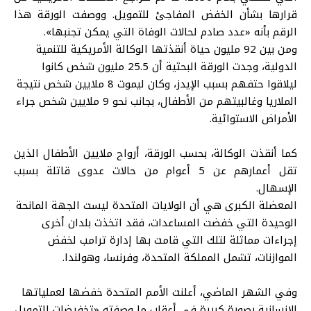
قرارها بشأن الخفض المفاجئ للتمويل. ووصفت الورقة هذا
الرقم بأنه «عدد صادم لحالات الوفاة التي يمكن تجنبها».
ومن بين 92 مليون حياة أنقذتها الوكالة الأمريكية للتنمية
الدولية، وجدت الورقة البحثية أن 25.5 مليون شخص كانوا
ليلاقوا حتفهم بسبب الإيدز، وكان ليموت 8 ملايين شخص نتيجة
الملاريا وغالبيتهم من الأطفال، بجانب نحو 9 ملايين شخص جراء
الأمراض الاستوائية.
كما أنقذت الوكالة، بحسب الورقة، أرواح ملايين الأطفال الذين
تقل أعمارهم عن 5 أعوام من حالات عدوى قاتلة بسبب
الإسهال.
المعضلة الكبرى هي أن الولايات المتحدة ليست الجهة المانحة
الوحيدة التي خفضت المساعدات، فقد اتخذت بلدان أخرى
إجراءات مماثلة لتلك التي قامت بها إدارة ترامب لخفض
الموازنات، تشمل المملكة المتحدة، وفرنسا، وهولندا.
وفي الشهر الماضي، أعلنت الأمم المتحدة خفضها لعملياتها
الإنسانية بصورة كبيرة في أعقاب ما وصفته «تخفيضات التمويل