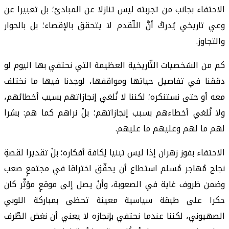
الاحتفاء بجانب من تجربته ليس تنازلا عن المبادئ؛ بل تعبيرا عن
وعي تاريخي يُدركُ أنَّ التّقدم لا يتحقق بالإقصاء؛ بل بالحوار
والتجاوز.
كم من الشخصيات التّاريخية العظيمة التي نحتفي بها اليوم لو
دققنا في تفاصيل حياتها ومواقفها، لوجدنا فيها ما نختلف
معه أو حتى نستنكره؛ لكننا لا نُلغي إنجازاتهم بسبب أخطائهم،
ولا نُلغي أخطاءهم بسبب إنجازاتهم؛ بلْ نراهم كما هم: بشرا
لهم ما لهم وعليهم ما عليهم.
الاحتفاء بفوز زهران إذا ليس تبنيا لِكافة أفكاره؛ بلْ تقديرا لقصةِ
نجاح مُهاجر مُسلم استطاع أن يحقّق اختراقا في مجتمعٍ صعب
وضمن ظروف غاية في الصعوبة، وأنْ يصل إلى موقعٍ مؤثّر كان
حكرا على طبقة سياسية معينة تحظى بمباركة اللوبي
الصهيوني، لكننا عندما نحتفي بإنجازه لا يعني أن نغض الطّرف