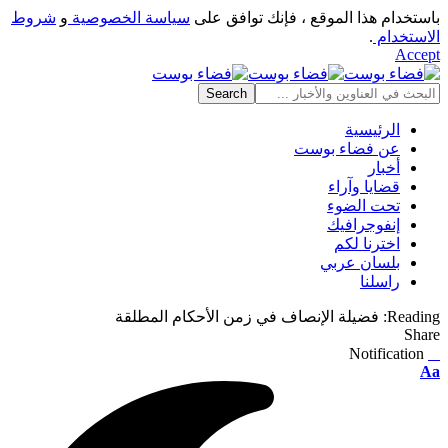
باستخدام هذا الموقع ، فإنك توافق على
سياسة الخصوصية
و
شروط
الاستخدام
.
Accept
الرئيسية
عن فضاء بوست
أخبار
قضايا وآراء
تحت الضوء
إنفوجرافيك
اخترنا لكم
بلسان عربي
راسلنا
Reading:
فضيلة الإنصاف في زمن الأحكام المطلقة
Share
Notification
⠀
Font
Aa
Resizer