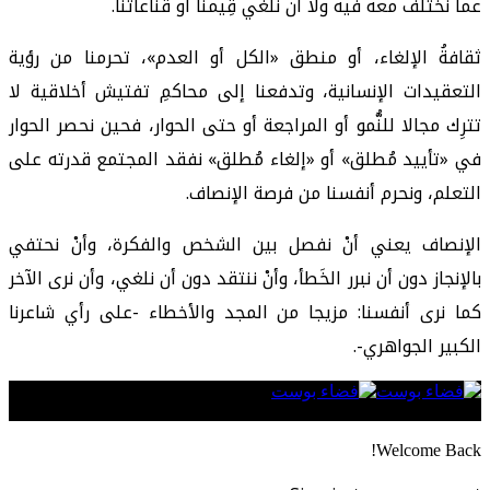
عما نختلف معه فيه ولا أن نُلغي قِيمنا أو قناعاتنا.
ثقافةُ الإلغاء، أو منطق «الكل أو العدم»، تحرمنا من رؤية
التعقيدات الإنسانية، وتدفعنا إلى محاكمِ تفتيش أخلاقية لا
تترِك مجالا للنُّمو أو المراجعة أو حتى الحوار، فحين نحصر الحوار
في «تأييد مُطلق» أو «إلغاء مُطلق» نفقد المجتمع قدرته على
التعلم، ونحرم أنفسنا من فرصة الإنصاف.
الإنصاف يعني أنْ نفصل بين الشخص والفكرة، وأنْ نحتفي
بالإنجاز دون أن نبرر الخَطأ، وأنْ ننتقد دون أن نلغي، وأن نرى الآخر
كما نرى أنفسنا: مزيجا من المجد والأخطاء -على رأي شاعرنا
الكبير الجواهري-.
Follow US
Welcome Back!