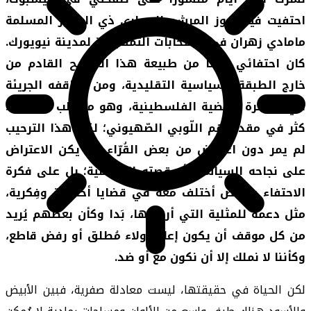
احتفيت فيه بفوز المرشح اليساري ذي الجذور المسلمة
مامادي زهران في الانتخابات التمهيدية لمدينة نيويورك.
كان احتفائي نابعا من طبيعة هذا المرشح القادم من
خارج الطبقة السياسية التقليدية، ومن مواقفه الجريئة
في مُناصرة القضية الفلسطينية، وهو ما جلب له أعداء
كثر في مقدمتهم اللّوبي الصّهيوني؛ لكن هذا الترحيب
لم يمر دون اعتراض من بعض القُرّاء. لم يكن الاعتراض
على نجاحه السياسي أو قصته الشخصية؛ بل على فكرة
الاحتفاء بشخص أختلف معه في قضايا أخلاقية وفِكرية،
مثل دعمه للمثلية التي أرفضها، بَدا وكأن بعضهم يُريد
من كل موقف أن يكون إعلان ولاء مُطلق أو رفض قاطع،
وكأننا لا نملك إلا أن نكون مع أو ضد.
لكن الحياة في حقيقتها، ليست معادلة صفرية، فبين الأبيض