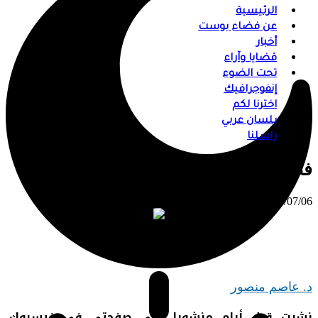
الرئيسية
عن فضاء بوست
أخبار
قضايا وآراء
تحت الضوء
إنفوجرافيك
اخترنا لكم
بلسان عربي
راسلنا
فضيلة الإنصاف في زمن الأحكام المطلقة
⠀ 2025/07/06
د. عاصم منصور
نشرت قبل أيام منشورا على صفحتي في فيسبوك،