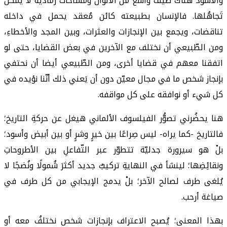
والأسود هناك طيف واسع من الألوان ومساحات رمادية لا يُمكن
تَجاهُلها. فالإنسان بطبيعته كائن مُعقد يحمل في داخله
تناقضات، ويجمع بين الإنجازات والعثرات، وبين المجد والأخطاءِ،
ومن الطّبيعي أن نختلف مع الآخرين في بعض القضايا، حتى لو
اتفقنا معهم في قضايا أخرى، ومن الطّبيعي أيضا أن نحتفي
بإنجاز شخص ما في مجال معيّن دون أن يَعني ذلك أنّنا نؤيده في
كل شيء أو نوافقه على كل مواقفه.
هنا يحضُرني تصوُّر الفيلسوف الألماني هيغل عن حركةِ التاريخ؛
فالتاريخ -كما يراه- ليس صِراعًا بين خيرٍ وشرٍ أو بين أبيض وأسود؛
بلْ هو سيرورة جدليّة تتطوّر عبر التّفاعلِ بين الأطروحاتِ
ونقائِضِها؛ لينشأ في النهايةِ تركيبٌ جديد أكثرَ شُمولًا ونُضجًا لا
يُلغى طرف لصالح الآخر؛ بلْ يدمج الإيجابي من كل طرف في
صياغة أرحب.
بهذا المعنى؛ يُصبح الاعتراف بإنجازات شخص نختلفُ معه أو