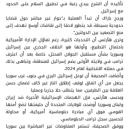
تأكيده أن الشرع يبدي رغبة في تحقيق السلام على الحدود
مع إسرائيل.
ورجح باراك أن تبدأ العملية بـ”حوار غير مباشر حول قضايا
حدودية بسيطة، قد يتطور لاحقا إلى نقاشات أوسع تهدف إلى
منع التصعيد بين الدولتين”.
وترى هآرتس أن التحديات كثيرة، رغم تفاؤل الإدارة الأميركية
باحتمال التطبيع، وأولها هو الخلاف الجذري بين إسرائيل
وسوريا بشأن مستقبل الجولان المحتل، خاصة بعد أن اعترف
ترامب في ولايته الأولى بضم إسرائيل للمنطقة، وتباهى بذلك
في حملته الانتخابية لعام 2024.
وأضافت الصحيفة أن توغل إسرائيل البري في جنوب غرب سوريا
يجعل من أي اتفاق لوقف إطلاق النار غير كاف لضمان حسن
العلاقة بين الطرفين، مما يتطلب حلا جذريا وعمليا.
وبحسب هآرتس، فإن الهجمات الإسرائيلية الأخيرة ضد إيران
ولبنان وسوريا أوضحت للولايات المتحدة أن حليفتها تضع أمنها
القومي فوق أي مبادرة دبلوماسية أميركية، أو محاولة
لتحسين سجل ترامب الدبلوماسي.
ووفق الصحيفة، تستمر المفاوضات غير المباشرة بين سوريا