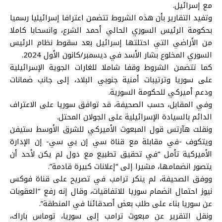
مع إسرائيل.
وتفيد التقارير بأن هذه الشروط تتضمن اعترافا إسرائيليا رسميا
بحكومة الرئيس السوري الحالي
أحمد الشرع
، وانسحابا كاملا
من الأراضي التي احتلتها إسرائيل بعد سقوط نظام الرئيس
السوري المخلوع
بشار الأسد
في ديسمبر/كانون الأول 2024.
كما تتضمن الشروط وقفا شاملا للغارات الجوية الإسرائيلية
على سوريا وترتيبات أمنية جنوبي البلاد، إلى جانب ضمانات
ودعم أميركي للحكومة السورية.
وفي المقابل، حسب الصحيفة، قد توافق سوريا على الاعتراف
الدائم بالسيادة الإسرائيلية على الجولان المحتل.
ونقلت هآرتس قول المبعوث الأميركي للشرق الأوسط
ستيفن
ويتكوف
-في مقابلة مع قناة سي إن بي سي- إن الإدارة
الأميركية تأمل “في تحقيق تطبيع مع دول لم يكن لأحد أن
يتصور انضمامها، مشيرا إلى “إعلانات كبيرة قادمة”.
ووفق الصحيفة، لم ينكر ترامب في تصريح على قناة فوكس
نيوز احتمال انضمام سوريا للاتفاقيات، وقال إنه رفع “العقوبات
عن سوريا بناء على طلب بعض أصدقائنا في المنطقة”.
ونقل التقرير عن مبعوث ترامب إلى سوريا، توماس باراك،