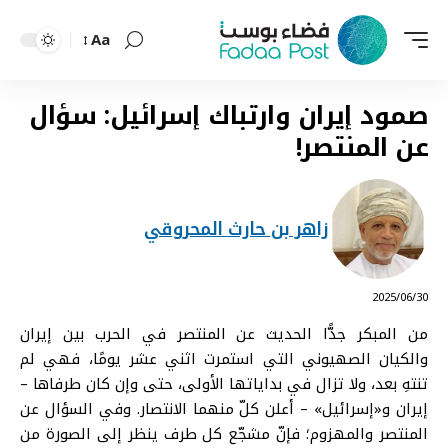
Aa
Font
Resizer
صمود إيران وارتباك إسرائيل: سؤال
عن المنتصر!
زاهر بن حارث المحروقي
⠀ 2025/06/30
من المبكر جدًّا الحديث عن المنتصر في الحرب بين إيران
والكيان الصهيوني التي استمرت اثني عشر يومًا، فهي لم
تنتهِ بعد، ولا تزال في بداياتها الأولى، حتى وإن كان طرفاها –
إيران و«إسرائيل» – أعلن كلّ منهما الانتصار. وفي السؤال عن
المنتصر والمهزوم؛ فإنّ مشجّع كل طرف ينظر إلى الصورة من