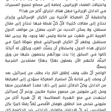
واغتيالات العلماء الإيرانيين، إضافة إلى مصانع تصنيع المسيرات
في الداخل الإيراني! فهل هناك اختراق أكبر من هذا؟!
والحقيقة أنّ المعركة الأخيرة بين الكيان الإسرائيلي وإيران
تحتاج إلى مقالات كثيرة؛ لأنّ كلّ نقطة فيها تحتاج إلى مقال
مستقل، ولا يمكن الحديث عن الحرب بمعزل عن مواقف الدول
العربية التي ظهرت غير فاعلة وليس لها وجود، ولا يرجى لها
مستقبل. وظهر أنّ الكيان الإسرائيلي قطع شوطًا كبيرًا في
اختراق هذه الدول، واستطاع أن يشتّت العرب ويكوّن له أتباعًا.
كانوا في السابق إذا بدت عوراتُهم يخصفون عليها من ورق
الجنّة، لكنهم الآن يعملون نهارًا جهارًا مفتقدين الشرعية
رسميًّا.
الواضح أنّ طلب وقف إطلاق النار جاء بطلب من إسرائيل، بعد
أن وصلت إلى قناعة بأنّ استمرار المعركة سيؤدي إلى انهيارها
من الداخل. وكلّ الدلائل تشير إلى ذلك؛ فعددُ المهاجرين منها
وصل إلى مليونين من مجموع عشرة ملايين. ورغم أنّ إسرائيل
اجتهدت في منع الهجرة المعاكسة؛ إلا أنّ هجرة أكثر من
مليوني شخص منذ انطلاق طوفان الأقصى يُعَدُّ رقمًا كبيرًا بكل
المقاييس. ثم إنّ الاحتقان والغليان الداخلي ضد الحكومة كان