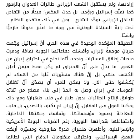
إرادتها، ولم يستقبل الشعب الإيراني طائرات العدوان بالزهور
كما تمنّت إسرائيل وروّجت. بل حدث العكس؛ فبدلًا من انتفاض
الداخل الإيراني توحّد الشارع – بمن في ذلك منتقدو النظام –
تحت راية السيادة الوطنية في وجه ما اعتُبر عدوانًا خارجيًّا
واضحًا.
الحقيقة المؤكدة الوحيدة في هذه الحرب أنّ إسرائيل وجّهت
ضرباتٍ موجعةً لإيران، وأفشلت دفاعاتها الجوية تمامًا، ودمرت
منصات إطلاق المسيّرات، ونجحت أيّما نجاح في اختراق إيران من
العمق، ما يدلّ على أنّ الاختراق لم يكن فقط فيمن أُعلِن
الكشف عنهم، بل إنّ هناك مستويات عُليا من العملاء لم
يُكشَفوا حتى الآن. ولا يمكن للمرء أن يصدّق أنّ تغلغل
الموساد في إيران وصل به الحدّ إلى بناء مصنع من ثلاثة
طوابق لإنتاج الطائرات بدون طيار في قلب طهران! ومع ذلك
يمكننا القول في المقابل: إنّ إيران لم تكتفِ بالتصدي، بل قلبت
المعادلة بصمود مؤسساتها، وتماسك جبهتها الداخلية،
واحتفاظها بقدراتها النووية، رغم الضربات الجوية الأمريكية
والإسرائيلية. وأظهرت طهران قدرة صاروخية ومسيّرة أربكت
العمق الإسرائيلي، واخترقت منظومات الدفاع التي لطالما