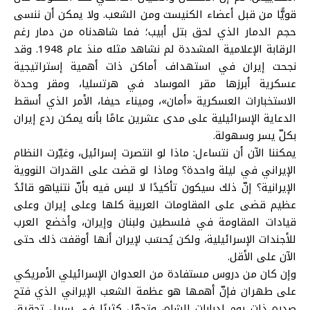
قويًّا من قبل أعضاء الكنيست ومن الشعب. ولا يمكن أن ننسى
حجم الدمار الذي لحق بتل أبيب؛ فما شاهدناه من دمار رغم
الرقابة الإعلامية المشددة لم نشاهد مثله منذ عام 1948. وقد
نجحت إيران في استهداف أماكن ذات أهمية إستراتيجية
عسكرية أبرزها مقر الموساد في هرتسليا، ومقر وحدة
الاستخبارات العسكرية «أمان»، وميناء حيفا، الأمر الذي أسقط
الدعاية الإسرائيلية على مدى عشرين عامًا بأنه يمكن ردع إيران
بكلّ يسر وسهولة.
يمكننا الآن أن نتساءل: ماذا لو انتصرت إسرائيل، وغيّرت النظام
الإيراني في ليلة واحدة؟ وماذا لو قضت على القدرات النووية
الإيرانية؟ إنّ ذلك سيكون تأكيدًا لا لبس فيه بأنّ نتنياهو قائدٌ
عظيم قضى على المقاومات العربية كلها وعلى إيران وعلى
قيادات المقاومة في فلسطين ولبنان وإيران، وأخضع العرب
للأجندات الإسرائيلية، ولكن يُحسَب لإيران أنها أوقفت ذلك حتى
الآن على الأقل.
وإن كان من دروس مستفادة من العدوان الإسرائيلي الأمريكي
على طهران فإنّ أهمها هو عظمة الشعب الإيراني الذي فتح
صدره ذات يوم لدبابات الشاه، وتحمّل كثيرًا في سبيل تحقيق