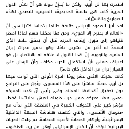
افتخرت بها تل أبيب، ولكن ما يُحزِنُ قوله هو أنّ بعض الدول
العربية كانت هي «القبة الحديدية» الحقيقية للتصدي لهذه
الصواريخ والمُسيَّرات.
لقد أبرز الصمود الإيراني حقيقة طالما ردّدناها كثيرًا هي أنّ
«العالم لا يحترم إلا القوي». ومن هنا يمكننا فهم لماذا اضطر
نتنياهو إلى قبول إيقاف الحرب، قبل أن يحقق حلمه الذي
استعدّ له أكثر من عشرين عامًا، وهو تدمير قدرات إيران
العلمية والنووية. إنّ هذا القبول لا علاقة له بالانتصار، بل هو
اعتراف ضمني بأنّ استكمال الحرب مكلف، وأنّ الرهان على
انهيار إيران من الداخل كان خاسرًا.
كانت معركة الاثني عشر يومًا المرة الأولى التي تواجه فيها
تل أبيب خصمًا مباشرًا على هذا المستوى، وتُجبَر على التراجع
دون تحقيق أهدافها المعلنة. وفي رأيي أنّ هذه المعركة
-وهي فعلا معركة ضمن حرب طويلة نعيش بداياتها فقط-
مؤشر كبير على التحولات الكبيرة في المنطقة التي بدأت مع
«طوفان الأقصى»، والتي كشفت هشاشة الجبهة الداخلية
الإسرائيلية، وأوهام الحصانة الأمنية المطلقة، ثم جاءت الضربات
الإيرانية؛ لتؤكد أنّ الكيان الإسرائيلي أوهن من بيت العنكبوت،