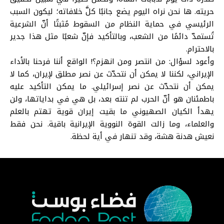
حريته. ها نحن نراه اليوم يضع جانبًا كلَّ خلافاته؛ ليكون السبب
الرئيسي في حماية النظام من السقوط مُثبتًا أنّ الشرعية
تُستمدّ دائمًا من الشعب، وبالتأكيد فإنّ شعبًا مثل هذا جدير
بالاحترام.
وأعود لسؤال: من انتصر ومن انهزم؟! الواقع أننا فرحنا بالأداء
الإيراني، لكننا لا يمكن أن نتحدّث عن نصر مطلق لإيران، كما لا
يمكن أن نتحدّث عن نصر إسرائيلي. ما يمكن التأكيد عليه
باطمئنان هو أنّ الحرب لم تنته بعد، بل هي في بداياتها، ولن
يهدأ الكيان الصهيوني ما بقيت إيران قوية تهتم بالعلم
والعلماء، وما زالت القوة النووية الإيرانية باقية. نحن فقط
نعيش هدنة هشة، وقد تنهار في أية لحظة.