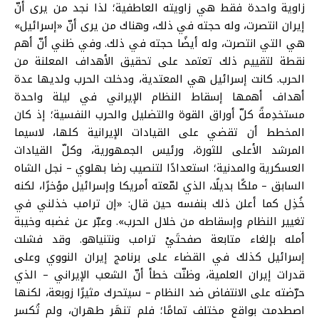
زاوية واحدة فقط هي زاويته العاطفية؛ لذا نجد من يرى أنّ
إيران انتصرت، وله حجته في ذلك، وهناك من يرى أنّ «إسرائيل»
هي التي انتصرت، وله أيضًا حجته في ذلك. وفي ظني أنّ أهم
نقطة لتقييم ذلك تعتمد على تحقيق الأهداف المعلنة من
الحرب. كانت إسرائيل هي المعتدية، ودخلت الحرب ولديها عدة
أهداف أهمها إسقاط النظام الإيراني في ليلة واحدة
مستخدِمةً كلّ أوراق القوة والتضليل والحرب النفسية؛ إذ كان
المخطط أن تقضي على القيادات الإيرانية كلها، لاسيما
المرشد الأعلى للثورة، ورئيس الجمهورية، وكلّ القيادات
العسكرية والمدنية؛ استعدادًا لتنصيب رضا بهلوي – نجل الشاه
السابق – ملكًا بديلًا، الذي لمّعته أمريكا وإسرائيل مؤخرًا، لكنه
خُذِل كما أعلن ذلك بنفسه حين قال: «إن ترامب خذلني في
تغيير النظام وإسقاطه من خلال الحرب». وعبّر عن غضبه وخيبة
أمله بإلغاء متابعة صفحتَيْ ترامب ونتنياهو. وقد فشلت
إسرائيل كذلك في القضاء على برنامج إيران النووي وعلى
قدرات إيران العلمية، وظنّت خطأ أنّ الشعب الإيراني – الذي
حرّضته على الانتفاض ضد النظام – سيتحرك مثيرًا زوبعة، لكنها
اصطدمت بواقع مختلف تمامًا؛ فلم تنهَر طهران، ولم تُكسر