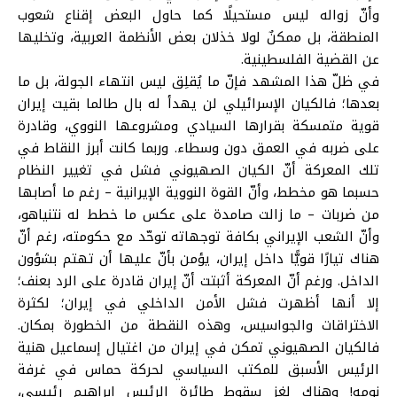
وأنّ زواله ليس مستحيلًا كما حاول البعض إقناع شعوب
المنطقة، بل ممكنٌ لولا خذلان بعض الأنظمة العربية، وتخليها
عن القضية الفلسطينية.
في ظلّ هذا المشهد فإنّ ما يُقلِق ليس انتهاء الجولة، بل ما
بعدها؛ فالكيان الإسرائيلي لن يهدأ له بال طالما بقيت إيران
قوية متمسكة بقرارها السيادي ومشروعها النووي، وقادرة
على ضربه في العمق دون وسطاء. وربما كانت أبرز النقاط في
تلك المعركة أنّ الكيان الصهيوني فشل في تغيير النظام
حسبما هو مخطط، وأنّ القوة النووية الإيرانية – رغم ما أصابها
من ضربات – ما زالت صامدة على عكس ما خطط له نتنياهو،
وأنّ الشعب الإيراني بكافة توجهاته توحّد مع حكومته، رغم أنّ
هناك تيارًا قويًّا داخل إيران، يؤمن بأنّ عليها أن تهتم بشؤون
الداخل. ورغم أنّ المعركة أثبتت أنّ إيران قادرة على الرد بعنف؛
إلا أنها أظهرت فشل الأمن الداخلي في إيران؛ لكثرة
الاختراقات والجواسيس، وهذه النقطة من الخطورة بمكان.
فالكيان الصهيوني تمكن في إيران من اغتيال إسماعيل هنية
الرئيس الأسبق للمكتب السياسي لحركة حماس في غرفة
نومه! وهناك لغز سقوط طائرة الرئيس إبراهيم رئيسي،