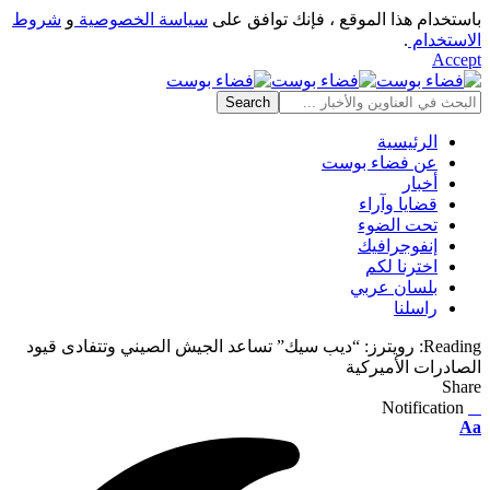
باستخدام هذا الموقع ، فإنك توافق على
سياسة الخصوصية
و
شروط
الاستخدام
.
Accept
الرئيسية
عن فضاء بوست
أخبار
قضايا وآراء
تحت الضوء
إنفوجرافيك
اخترنا لكم
بلسان عربي
راسلنا
Reading:
رويترز: “ديب سيك” تساعد الجيش الصيني وتتفادى قيود
الصادرات الأميركية
Share
Notification
⠀
Font
Aa
Resizer