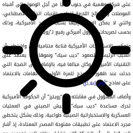
على شركة وهمية في جنوب آسيا من أجل الوصول إلى أشباه
الموصلات والشرائح اللازمة لتطوير تقنيات الذكاء الاصطناعي،
والتي لا يمكن الوصول إليها بسبب القيود الأميركية، وذلك
بحسب تصريحات مسؤول أميركي رفيع لـ”رويترز”.
وتعكس الاستنتاجات الأميركية قناعة متنامية في واشنطن بأن
السبب الرئيسي لصعود “ديب سيك” ونموها ربما يعتمد على
التقنيات الأميركية وكان مبالغا فيه، بالإضافة إلى الضجة التي
حدثت عند ظهور النموذج للمرة الأولى والاتهامات بالاعتماد
على نماذج “
أوبن إيه آي
“.
وأضاف المسؤول في مقابلته مع “رويترز” أن الحكومة الأميركية
تدرك مساعدة “ديب سيك” للجيش الصيني في العمليات
العسكرية والاستخباراتية الصينية طواعية، وذلك بشكل يتخطى
مجرد الاعتماد على تطبيقات مفتوحة المصدر المعتادة، إذ أشار