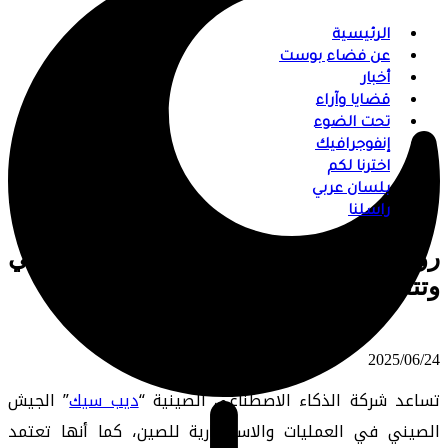
الرئيسية
عن فضاء بوست
أخبار
قضايا وآراء
تحت الضوء
إنفوجرافيك
اخترنا لكم
بلسان عربي
راسلنا
رويترز: “ديب سيك” تساعد الجيش الصيني
وتتفادى قيود الصادرات الأميركية
⠀ 2025/06/24
تساعد شركة الذكاء الاصطناعي الصينية “
ديب سيك
” الجيش
الصيني في العمليات والاستخبارية للصين، كما أنها تعتمد