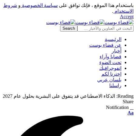
باستخدام هذا الموقع ، فإنك توافق على
سياسة الخصوصية
و
شروط
الاستخدام
.
Accept
الرئيسية
عن فضاء بوست
أخبار
قضايا وآراء
تحت الضوء
إنفوجرافيك
اخترنا لكم
بلسان عربي
راسلنا
Reading:
الذكاء الاصطناعي قد يتفوق على البشرية بحلول عام 2027
Share
Notification
⠀
Font
Aa
Resizer