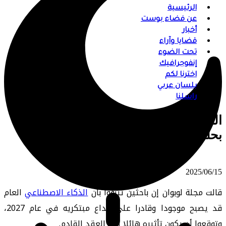
الرئيسية
عن فضاء بوست
أخبار
قضايا وآراء
تحت الضوء
إنفوجرافيك
اخترنا لكم
بلسان عربي
راسلنا
الذكاء الاصطناعي قد يتفوق على البشرية
بحلول عام 2027
⠀ 2025/06/15
قالت مجلة لوبوان إن باحثين تنبؤوا بأن
الذكاء الاصطناعي
العام
قد يصبح موجودا وقادرا على خداع مبتكريه في عام 2027،
وتوقعوا أن يكون تأثيره هائلا في العقد القادم.