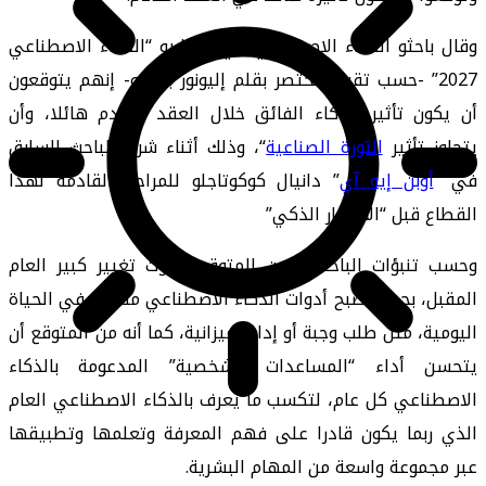
وقال باحثو الذكاء الاصطناعي في سيناريو “الذكاء الاصطناعي
2027” -حسب تقرير مختصر بقلم إليونور بوينتو- إنهم يتوقعون
أن يكون تأثير الذكاء الفائق خلال العقد القادم هائلا، وأن
يتجاوز تأثير
الثورة الصناعية
“، وذلك أثناء شرح الباحث السابق
في “
أوبن إيه آي
” دانيال كوكوتاجلو للمراحل القادمة لهذا
القطاع قبل “الانفجار الذكي”
وحسب تنبؤات الباحثين، من المتوقع حدوث تغيير كبير العام
المقبل، بحيث تصبح أدوات الذكاء الاصطناعي مفيدة في الحياة
اليومية، مثل طلب وجبة أو إدارة ميزانية، كما أنه من المتوقع أن
يتحسن أداء “المساعدات الشخصية” المدعومة بالذكاء
الاصطناعي كل عام، لتكسب ما يعرف بالذكاء الاصطناعي العام
الذي ربما يكون قادرا على فهم المعرفة وتعلمها وتطبيقها
عبر مجموعة واسعة من المهام البشرية.