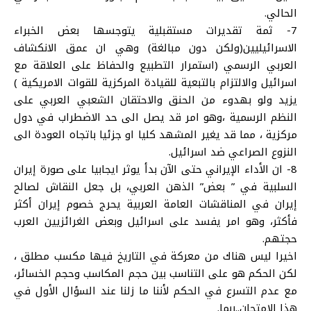
الحالي.
7- ثمة تقديرات مستقبلية يتوجسها بعض الخبراء
الاسرائيليين(ولكن دون مبالغة) وهي ان عمق الانكشاف
العربي الرسمي (استمرار التطبيع والحفاظ على العلاقة مع
اسرائيل والالتزام بالتبعية للقيادة المركزية للقوات الامريكية )
يزيد ولو بهدوء من الحنق والاحتقان الشعبي العربي على
النظم الرسمية ،وهو امر قد يصل الى حد الاضطراب في دول
مركزية ، مما قد يغير المشهد كليا او جزئيا باتجاه العودة الى
النزوع الصراعي ضد اسرائيل.
8- ان الأداء الإيراني حتى الآن بدأ يوثر ايجابيا على صورة إيران
السلبية في ” بعض” الذهن العربي، بل جعل النقاش لصالح
إيران في المناقشات العامة العربية يحرج خصوم إيران أكثر
فأكثر، وهو امر يفسد على اسرائيل وبعض الغرائزيين العرب
حجتهم.
اخيرا ليس هناك من معركة في التاريخ فيها مكسب مطلق ،
لكن الحكم هو على التناسب بين حجم المكاسب وحجم الخسائر،
مع عدم التسرع في الحكم لأننا ما زلنا عند السؤال الأول في
هذا الامتحان..ربما.