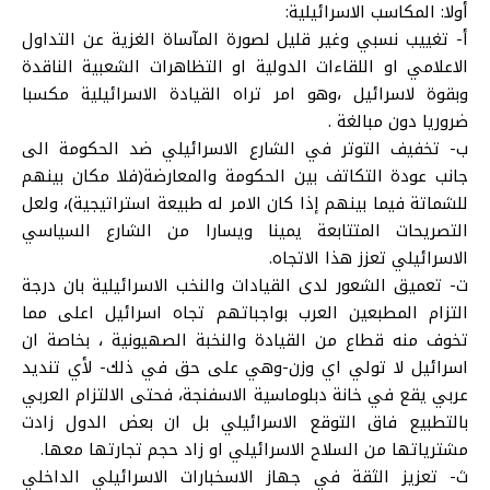
أولا: المكاسب الاسرائيلية:
أ‌- تغييب نسبي وغير قليل لصورة المآساة الغزية عن التداول
الاعلامي او اللقاءات الدولية او التظاهرات الشعبية الناقدة
وبقوة لاسرائيل ،وهو امر تراه القيادة الاسرائيلية مكسبا
ضروريا دون مبالغة .
ب‌- تخفيف التوتر في الشارع الاسرائيلي ضد الحكومة الى
جانب عودة التكاتف بين الحكومة والمعارضة(فلا مكان بينهم
للشماتة فيما بينهم إذا كان الامر له طبيعة استراتيجية)، ولعل
التصريحات المتتابعة يمينا ويسارا من الشارع السياسي
الاسرائيلي تعزز هذا الاتجاه.
ت‌- تعميق الشعور لدى القيادات والنخب الاسرائيلية بان درجة
التزام المطبعين العرب بواجباتهم تجاه اسرائيل اعلى مما
تخوف منه قطاع من القيادة والنخبة الصهيونية ، بخاصة ان
اسرائيل لا تولي اي وزن-وهي على حق في ذلك- لأي تنديد
عربي يقع في خانة دبلوماسية الاسفنجة، فحتى الالتزام العربي
بالتطبيع فاق التوقع الاسرائيلي بل ان بعض الدول زادت
مشترياتها من السلاح الاسرائيلي او زاد حجم تجارتها معها.
ث‌- تعزيز الثقة في جهاز الاسخبارات الاسرائيلي الداخلي