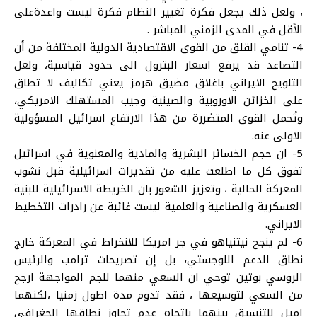
، ولعل ذلك يجعل فكرة تغيير النظام فكرة ليست واعدةعلى
الأقل في المدى الزمني المباشر .
4- تنامي القلق من القوى الاقتصادية الدولية المختلفة من أن
التصاعد قد يرفع اسعار البترول الى حدود قياسية، ولعل
التلويح الايراني باغلاق مضيق هرمز يعني تكاليف لا تطاق
على الخزائن الاوروبية والصينية وجيب المستهلك الامريكي،
وتُحمل القوى المتضررة من هذا الارتفاع اسرائيل المسؤولية
الاولى عنه.
5- ان حجم الخسائر البشرية والمادية والمعنوية في اسرائيل
تفوق كل ما اطلعت عليه من تقديرات اسرائيلية قبل نشوب
المعركة الحالية ، وتعزيز الشعور بان الخريطة الاسرائيلية للبنية
العسكرية والصناعية والعلمية ليست غائبة عن رادرات التخطيط
الايراني.
6- لم ينجح نيتنياهو في جر امريكا للانخراط في المعركة خارج
نطاق الدعم اللوجستي، بل إن تصريحات ترامب والرئيس
الروسي بوتين توحي ان السعي منهما للجم المواجهة ارجح
من السعي لتوسيعها ، فقد تدوم مدة اطول زمنيا ،لكنهما
اميل للتنسيق بينهما باتجاه عدم تجاوز نطاقها الجغرافي