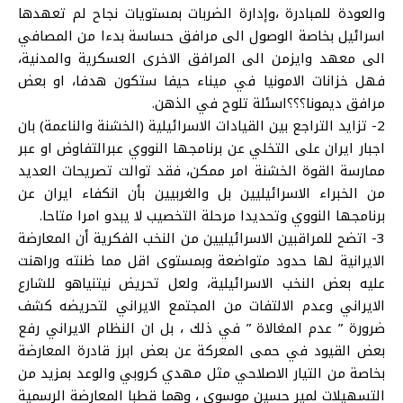
والعودة للمبادرة ،وإدارة الضربات بمستويات نجاح لم تعهدها
اسرائيل بخاصة الوصول الى مرافق حساسة بدءا من المصافي
الى معهد وايزمن الى المرافق الاخرى العسكرية والمدنية،
فهل خزانات الامونيا في ميناء حيفا ستكون هدفا، او بعض
مرافق ديمونا؟؟؟اسئلة تلوح في الذهن.
2- تزايد التراجع بين القيادات الاسرائيلية (الخشنة والناعمة) بان
اجبار ايران على التخلي عن برنامجها النووي عبرالتفاوض او عبر
ممارسة القوة الخشنة امر ممكن، فقد توالت تصريحات العديد
من الخبراء الاسرائيليين بل والغربيين بأن انكفاء ايران عن
برنامجها النووي وتحديدا مرحلة التخصيب لا يبدو امرا متاحا.
3- اتضح للمراقبين الاسرائيليين من النخب الفكرية أن المعارضة
الايرانية لها حدود متواضعة وبمستوى اقل مما ظنته وراهنت
عليه بعض النخب الاسرائيلية، ولعل تحريض نيتنياهو للشارع
الايراني وعدم الالتفات من المجتمع الايراني لتحريضه كشف
ضرورة ” عدم المغالاة ” في ذلك ، بل ان النظام الايراني رفع
بعض القيود في حمى المعركة عن بعض ابرز قادرة المعارضة
بخاصة من التيار الاصلاحي مثل مهدي كروبي والوعد بمزيد من
التسهيلات لمير حسين موسوي ، وهما قطبا المعارضة الرسمية