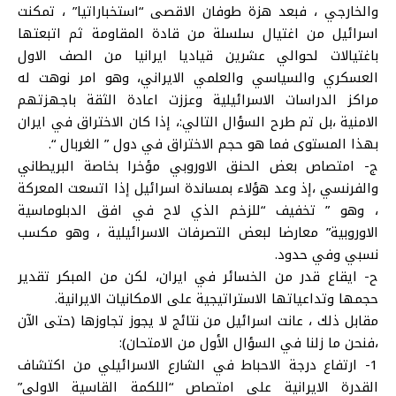
والخارجي ، فبعد هزة طوفان الاقصى “استخباراتيا” ، تمكنت
اسرائيل من اغتيال سلسلة من قادة المقاومة ثم اتبعتها
باغتيالات لحوالي عشرين قياديا ايرانيا من الصف الاول
العسكري والسياسي والعلمي الايراني، وهو امر نوهت له
مراكز الدراسات الاسرائيلية وعززت اعادة الثقة باجهزتهم
الامنية ،بل تم طرح السؤال التالي:، إذا كان الاختراق في ايران
بهذا المستوى فما هو حجم الاختراق في دول ” الغربال “.
ج‌- امتصاص بعض الحنق الاوروبي مؤخرا بخاصة البريطاني
والفرنسي ،إذ وعد هؤلاء بمساندة اسرائيل إذا اتسعت المعركة
، وهو ” تخفيف “للزخم الذي لاح في افق الدبلوماسية
الاوروبية” معارضا لبعض التصرفات الاسرائيلية ، وهو مكسب
نسبي وفي حدود.
ح‌- ايقاع قدر من الخسائر في ايران، لكن من المبكر تقدير
حجمها وتداعياتها الاستراتيجية على الامكانيات الايرانية.
مقابل ذلك ، عانت اسرائيل من نتائج لا يجوز تجاوزها (حتى الآن
،فنحن ما زلنا في السؤال الأول من الامتحان):
1- ارتفاع درجة الاحباط في الشارع الاسرائيلي من اكتشاف
القدرة الايرانية على امتصاص “اللكمة القاسية الاولى”