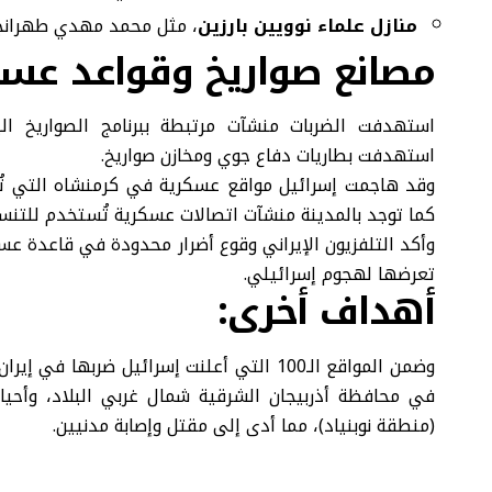
منازل علماء نوويين بارزين
، مثل محمد مهدي طهرانچي
مصانع صواريخ وقواعد عسك
استهدفت الضربات منشآت مرتبطة ببرنامج الصواريخ الب
استهدفت بطاريات دفاع جوي ومخازن صواريخ.
وقد هاجمت إسرائيل مواقع عسكرية في كرمنشاه التي تُعد 
كما توجد بالمدينة منشآت اتصالات عسكرية تُستخدم للتنسيق
وأكد التلفزيون الإيراني وقوع أضرار محدودة في قاعدة عس
تعرضها لهجوم إسرائيلي.
أهداف أخرى:
وضمن المواقع الـ100 التي أعلنت إسرائيل ضر
في محافظة أذربيجان الشرقية شمال غربي البلاد، وأح
(منطقة نوبنياد)، مما أدى إلى مقتل وإصابة مدنيين.