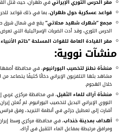
مقر الحرس الثوري الإيراني
في طهران، حيث قُتل القائ
قواعد عسكرية حول طهران
، بما في ذلك قواعد للحر
مجمع “شهرك شهيد محلاتي”
يقع في شمال شرق طهر
الحرس الثوري، وقد أدت الضربات الإسرائيلية التي تعرض لها إلى تدم
مقر القيادة العامة للقوات المسلحة “خاتم الأنبياء 
منشآت نووية:
منشأة نطنز لتخصيب اليورانيوم
، في محافظة أصفهان،
مشاهد بثها التلفزيون الإيراني دخانًا كثيفًا يتصاعد م
خلال الهجوم.
منشأة أراك للماء الثقيل
، في محافظة مركزي غربي إيران
النووي الإيراني البديل لتخصيب اليورانيوم. لم تُعلن إيرا
أشارت إلى تعطيل جزئي في أنظمة التبريد، وفق فرانس 24.
أهداف بمدينة خنداب
، في محافظة مركزي وسط إيران، 
ومرافق مرتبطة بمفاعل الماء الثقيل في أراك.