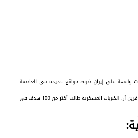
ات واسعة على إيران ضربت مواقع عديدة في العاصمة
وأعلن المتحدث العسكري باسم الجيش الإسرائيلي إيفي دفرين أن الضربات العسكرية طالت أكثر من 100 هدف في
ة: