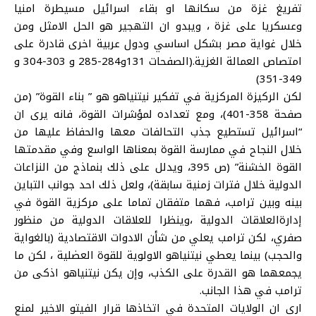
تفريغ غزة من سكانها او بقاء اسرائيل مسيطرة امنيا
وعسكريا على غزة ، ويبدو ان التهجير هو الحل الامثل ومن
خلال غواية مصر بشكل اساسي ودول عربية اخرى قادرة على
امتصاص العمالة الغزية.(الصفحات 131و284-285 و 303-304 و
349-351)
لكن الركيزة المركزية في تفكير نيتنياهو هو ” بناء القوة” (من
صفحة 358-401)، ومع تعداده لمؤشرات القوة، فانه يرى ان
“اسرائيل تستطيع جذب التحالفات معها والحفاظ عليها من
خلال النجاح في ممارسة القوة بمعناها الواسع وفي مقدمتها
القوة الخشنة” (ص 395، ويدلل على ذلك بنماذج من النزاعات
الدولية خلال فترات زمنية سابقة)، ولعل ذلك احد جوانب التباين
بينه وبين ترامب، فهما متفقان تماما على مركزية القوة في
إدارةالعلاقات الدولية ،وينظرا للعلاقات الدولية من منظور
صفري، لكن ترامب يعلي من شأن الادوات الاقتصادية (بالغواية
والحجب) بينما يعطي نيتنياهو الاولوية للقوة العضلية ، لكن ما
يجمعهما هو القدرة على الكذب، وإن يكن نيتنياهو اذكى من
ترامب في هذا الجانب.
ارى ان الولايات المتحدة في اتخاذها قرار الفيتو الاخير لمنع