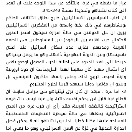
غرار ما يفعله في غزة، وللتأكد من هذا التوجه عليك ان تعود
الى كتاب نيتنياهو وتحديدا صفحة 343-345.
ان اغلب السياسيين الاسرائيليين خارج نطاق الائتلاف الحاكم
،ويشاطرهم في ذلك نخبة واسعة من المفكرين الاسرائيليين
يرون ان حل الدولتين في حالة اقراره سيكون اقصر الطرق
لاحتمال حرب اهلية بين اليهود( بين المستوطنين في الضفة
الغربية وعددهم يقارب عدد سكان اسرائيل عند اعلان
تاسيسها) وبين الدولة اليهودية ذاتها…وهو ما يجعل نيتنياهو
حريصا الى ابعد الحدود على اطالة الحرب للوصول لوضع يلغى
اي احتمال مهما كان ضعيفا لهذا الحل،بخاصة ان دولا اوروبية
وازنة اصبحت تروج لذلك وعلى راسها ماكرون الفرنسي، بل
ويبدو ان مؤتمرا دوليا سيعقد قريبا لطرح المشروع.
3- اما غزة ، فبعد ان كان يرى نيتنياهو في مراحل سابقة ان
قطاع غزة قابل لان يحكم نفسه ذاتيا، وان غزة ليست ذات قيمة
استراتيجية كالضفة الغربية، فقد رأى ان قرب غزة من المدن
الاسرائيلية يجعلها في حالة سيطرة التنظيمات الفلسطينية
المسلحة عليها مكانا خطرا، لذا يرى نيتنياهو انه لا يمكن فصل
الادارة المدنية في غزة عن الامن الاسرائيلي، وهو ما يعني اما