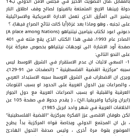
بالمقابل ،فان التصويت الأخير في مجلس الامن الدولي ب14
دولة (بينها الاربع المتمتعة بالفيتو) لصالح وقف اطلاق النار
يشير الى المأزق الذي تعمل الادارة الامريكية والاسرائيلية
على تجنبه ، وهو وماذا بعد غزة(أيا كانت نتائج الصراع فيها)، ؟
دعوني اعود لكتاب بنيامين نيتنياهو (A place among Nations)
الصادر عام 1993، ففي هذا الكتاب الذي يقع متنه في 401
صفحة أود الاشارة الى توجهات نيتنياهو بخصوص معركة غزة
على النحو التالي:
1- السعي لاثبات ان عدم الاستقرار في الشرق الاوسط ليس
سببه “مركزية القضية الفلسطينية ” (الصفحات من 91-129)،
ويرى ان الاضطراب في الشرق الاوسط سببه الاستبداد العربي
، والصراعات بين الدول العربية على الحدود او بسبب التنوعات
العرقية والقبلية او بسبب الصراعات العربية مع دول الجوار
(ايران وتركيا وافريقيا..الخ) ، ( يقدم جدولا في صفحة 105 عن
الخلافات العربية في شهر واحد ابريل 1985).
لكن طوفان الاقصى عزز الفكرة بمركزية “القضية الفلسطينية”
، بل ان المجتمع الدولي وبخاصة قواه المركزية بدأ يطرح
الموضوع بقوة مرة أخرى ، وليس صدفة التحول الهادئ