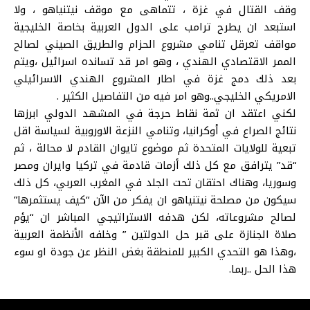
وقف القتال في غزة ، تتماهى مع موقف نيتنياهو ، ولا
استبعد ان يطرح ترامب على الدول العربية بخاصة الخليجية
مواقف تعرقل تنامي مشروع الحزام والطريق الصيني لصالح
الممر الاقتصادي الهندي ، وهو امر قد تسانده اسرائيل ،ويتم
بعد ذلك دمج غزة في اطار المشروع الهندي الاسرائيلي
الامريكي الخليجي..وهو امر فيه من التفاصيل الكثير .
لكني اعتقد ان ثمة نقاط حرجة في المشهد الدولي ابرزها
نتائج الصراع في أوكرانيا، وتنامي النزعة الاوروبية لسياسة اقل
تبعية للولايات المتحدة ثم موضوع تايوان القادم لا محالة ، ثم
“قد” يترافق مع كل ذلك أزمات قادمة في تركيا وايران ومصر
وسوريا، وهناك احتقان تحت الجلد في المغرب العربي، كل ذلك
سيكون من مصلحة نيتنياهو ان يفكر من الآن “كيف يستثمرها”
لصالح مشروعاته، لكن هدفه الاستراتيجي المباشر ان “يؤم
صلاة الجنازة على قبر حل الدولتين ” وخلفه الأنظمة العربية
،وهذا هو التحدي الكبير للمنطقة بغض النظر عن جودة او سوء
هذا الحل ..ربما.