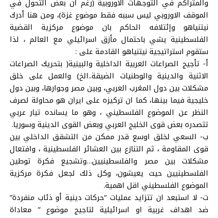
والمتراكم في التوجهات الاوروبية (رغم ان بعض التحول في
الموقف الاوروبي ليس سببه فقط موضوع غزة)، ومن هنا أدرك
نيتنياهو وإئتلافه الحاكم بان موضوع مركزية القضية
الفلسطينية يشي باحتمال مأزق اسرائيلي مع العالم ، لذا
ستقوم استراتيجية نيتنياهو القادمة على :
أ‌- تأجيج الصراعات العربية الداخلية والبينية( بتحريك الصراعات
الاثنية والدينية والوطنيات الضيقة..الخ) والعمل على خلق
مشكلات بين دول المغرب العربي، وبين مصر وجوارها، وبين دول
خليجية فيما بينها، كما ان تركيزه على ايران هو محاولة لصرف
النظر عن الموضوع الفلسطيني ، وهو ما يسانده تيار عربي
تتصدره بعض قوى الخليج العربي وبعض القوى الدينية وسوريا.
ب‌- السعي لخلق اوسع قدر ممكن من التشقق الداخلي بين
قوى المقاومة ، ثم التنازع بين العشائر الفلسطينية ، وافتعال
مشكلات بين مصر والفلسطينيين…وتشجيع فكرة توطين
الفلسطينيين حيث يعيشون، وكل ذلك لجعل فكرة مركزية
الموضوع الفلسطيني اقل اهمية.
ت‌- لا استبعد ان تتزايد عمليات “حركات دينية أو ذئاب منفردة”
ضد اهداف غربية او اسرائيلية لتاجيج موضوع ” معاداة