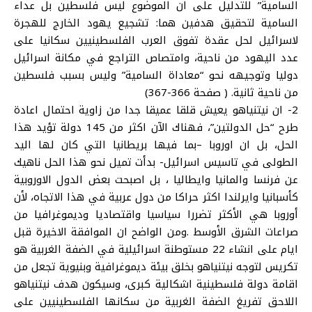
السامية” للتدليل على ان الموضوع ليس فلسطين بل عداء
السامية لتحقيق هدفين هما: تشجيع يهود الخارج للهجرة
لاسرائيل لحل عقدة تفوق العرب الفلسطينيين سكانيا على
عدد اليهود من ناحية، وامتصاص التراجع في مكانة اسرائيل
دوليا وتوجيهه نحو “معاداة السامية” وليس بسبب فلسطين
من ناحية ثانية. ( صفحة 366-367)
2- ان نيتنياهو يعيش قلقا عميقا جدا من زاوية احتمال اعادة
طرح “حل الدولتين”، فهناك الآن اكثر من 145 دولة تؤيد هذا
الحل، بل ان اوروبا –بما فيها بريطانيا التي كان لها اليد
الطولى في تاسيس اسرائيل- بدأت تميل نحو هذا الحل ناهيك
عن فرنسا والمانيا وايطاليا ، بل اصبحت بعض الدول الاوروبية
كأسبانيا وايرلندا اكثر حراكا من دول عربية في هذا الاتجاه، لأن
أوروبا هي الأكثر تضررا سياسيا واقتصاديا وديموغرافيا من
صراعات الشرق الأوسط .ومن الواضح ان الموافقة الاخيرة قبل
ايام على انشاء 22 مستوطنة اسرائيلية في الضفة الغربية هو
تكريس لتوجه نيتنياهو بخلق بيئة ديموغرافية وبنيوية تجعل من
اقامة دولة فلسطينية اشكالية كبرى، وسيكون هدف نيتنياهو
اللاحق تفريغ الضفة الغربية من سكانها الفلسطينيين على