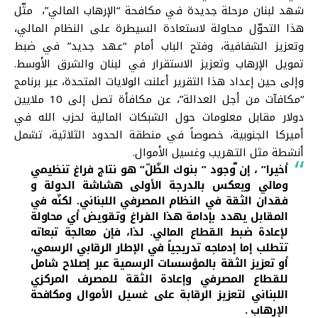
شهد لبنان مرحلة جديدة في مكافحة “الإرهاب المالي”، مثّل
هذا التحوّل محاولة لاستعادة السيطرة على النظام المالي،
وتعزيز الشفافية، وفتح الباب أمام “عهد جديد” في ضبط
تمويل الإرهاب وتعزيز الاستقرار في لبنان والشرق الأوسط.
وإلى حين إعداد هذا التقرير أعلنت الولايات المتحدة، عبر برنامج
“مكافآت من أجل العدالة”، عن مكافأة تصل إلى 10 ملايين
دولار مقابل معلومات حول الشبكات المالية لحزب الله في
أميركا الجنوبية، خصوصاً في منطقة الحدود الثلاثية، تشمل
أنشطة مثل التهريب وغسيل الأموال.
أخيرا” ، إن ّوجود ” بنوك الظّلّ” هو نتاج فراغ تنظيمي
ومالي ويعكس بالدرجة الأولى هشاشة الدولة و
فقدان الثقة في النظام المصرفي اللبناني. لكنّه في
المقابل يهدد بإدامة هذا الفراغ وتقويض أي محاولة
لإعادة ضبط القطاع المالي. لذا، فإن معالجة تبعاته
تتطلب إما إدماجه تدريجياً في الإطار الرقابي الرسمي،
أو تعزيز الثقة بالمؤسسات الرسمية عبر إصلاح شامل
للقطاع المصرفي وإعادة الثقة للمصرف المركزي
اللبناني لتعزيز الرقابة على غسيل الأموال ومكافحة
الإرهاب .