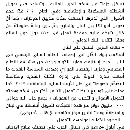
تشكل جزءا” من شبكة الحزب المالية ، وتساعد في تمويل
أنشطته العسكرية
والإجتماعية
وفي العام ٢٠٢٠ قدّر حجم
الأموال التي تديرها الجمعية بمئات ملايين الدولارات ، كما أنّ
تحويل أموالها بين لبنان والخارج يتمّ دون رقابة حكوميّة من
خلال شبكة مالية معقدة تعمل في عدّة دول حول العالم
وفقا” لتقرير البنك الدولي .
–
تبعات القرض الحسن على لبنان
أسهمت بنوك الظّل في إضعاف النظام المالي الرسمي في
لبنان ، حيث
إستنزفت
موارد الدّولة وزادت من هشاشة النظام
المصرفي وعززت
الإقتصاد
الموازي وهددت السياسة النقدية ما
أضعف قدرة الدولة على إدارة الكتلة النقدية ومكافحة
التضخّم خصوصا” في ظل الأزمة المالية المتفاقمة ٢٠١٩ ،كما
عملت على توسيع شبكات تمويل لتشمل أكثر من شركة وهميّة
لتحويل الأموال والتهرب من العقوبات ( يجمع حزب الله حوالي
١٠٠٠ مليون دولار عبر هذه الشبكات لتمويل أنشطته في لبنان
والمنطقة وفقا” لتقرير مركز مكافحة الإرهاب الأميركي).
–
الجهود الدّولية لمواجهة التمويل
في أيلول 2024و في سياق الحرب على تجفيف منابع الإرهاب