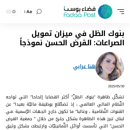
Aa
Font
Resizer
بنوك الظل في ميزان تمويل
الصراعات: القرض الحسن نموذجاً
هنا عرابي
⠀ 2025/05/30
تشكّل ظاهرة “بنوك الظلّ” أكثر القضايا إلحاحا” التي تواجه
النّظام
المالي
العالمي ، إذ تضطّلع بوظيفة ماليّة بعيدا” عن
القنوات النّظامية ، وغالبا” ما تكون خارج الجهات الرّسمية .في
لبنان تبرز هذه الظاهرة بشكل جليّ من خلال ” جمعية القرض
الحسن” التي تأسست أوائل الثّمانينيّات وارتبطت بشكل وثيق