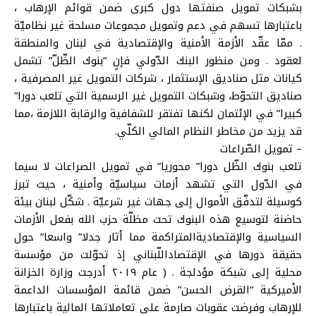
بشبكات تمويل صنفتها دول كبرى ضمن قوائم الإرهاب ،
باعتبارها تسهم في دعم وتمويل مجموعات مسلحة غير نظاميّة
. ممّا عقّد الأزمة الأمنية
والإقتصادية
في لبنان والمنطقة
لعقود . ومن منظور البنك الدّولي فإنٍ “بنوك الظّلّ” تشمل
كيانات مثل صناديق
الإستثمار
، شركات التمويل غير المصرفية ،
صناديق التحوّط، وشبكات التمويل غير الرسمية التي تلعب دورا”
كبيرا” في
الإئتمان
لكنها تفتقر للشفافية والرقابة اللازمة ،مما
قد يزيد من مخاطر النظام المالي الكلّي.
–
تمويل الصّراعات
تلعب بنوك الظّل دورا” محوريا” في تمويل الصراعات لا سيما
في الدّول التي تشهد أزمات سياسيّة وأمنية ، حيث تبرز
كوسيلة لتدفّق الأموال إلى جهات غير شرعيّة . شكّل لبنان بيئة
حاضنة لتوسيع هذه البنوك تحت مظلّة حزب الله بفعل الأزمات
السياسية
والإقتصادية
المتراكمة مما أثار جدلا” واسعا” حول
حقيقة دورها في
الإقتصاد
اللّبناني إذ تحوّلت من مؤسسة
محلية إلى شبكة
مؤدلجة
. ( عام ٢٠١٩ أدرجت وزارة الخزانة
الأميركية “القرض الحسن” ضمن قائمة المؤسسات الداعمة
للإرهاب وفرضت عقوبات صارمة على تعاملاتها المالية باعتبارها