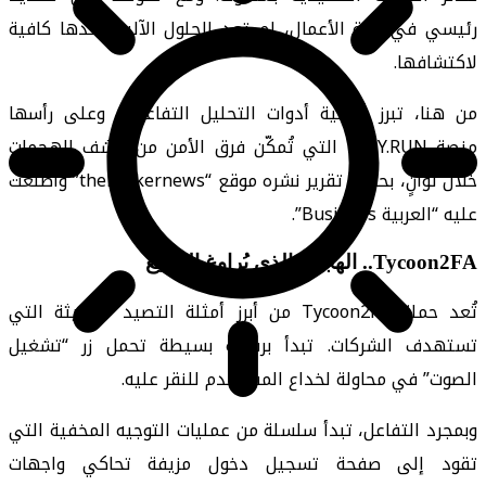
رئيسي في بيئة الأعمال، لم تعد الحلول الآلية وحدها كافية
لاكتشافها.
من هنا، تبرز أهمية أدوات التحليل التفاعلي، وعلى رأسها
منصة ANY.RUN، التي تُمكّن فرق الأمن من كشف الهجمات
خلال ثوانٍ، بحسب تقرير نشره موقع “thehackernews” واطلعت
عليه “العربية Business”.
Tycoon2FA.. الهجوم الذي يُراوغ الجميع
تُعد حملة Tycoon2FA من أبرز أمثلة التصيد الحديثة التي
تستهدف الشركات. تبدأ برسالة بسيطة تحمل زر “تشغيل
الصوت” في محاولة لخداع المستخدم للنقر عليه.
وبمجرد التفاعل، تبدأ سلسلة من عمليات التوجيه المخفية التي
تقود إلى صفحة تسجيل دخول مزيفة تحاكي واجهات