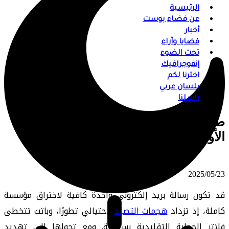
الرئيسية
عن فضاء بوست
أخبار
قضايا وآراء
تحت الضوء
إنفوجرافيك
اخترنا لكم
بلسان عربي
راسلنا
طريقة اكتشاف هجمات التصيد قبل فوات
الأوان
⠀ 2025/05/23
قد تكون رسالة بريد إلكتروني واحدة كافية لاختراق مؤسسة
كاملة، إذ تزداد
هجمات التصيد
الاحتيالي تطورًا، وباتت تتخطى
فلاتر الحماية التقليدية بسهولة. ومع تحولها إلى تهديد