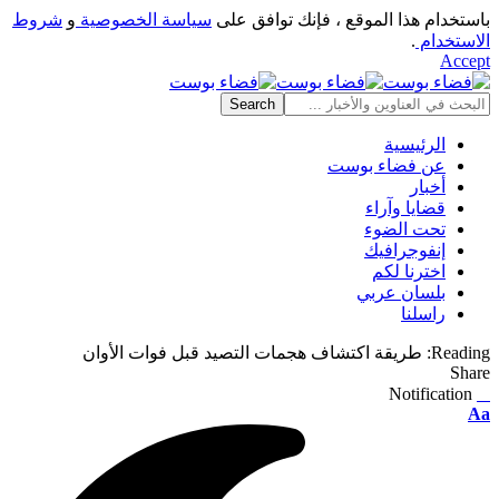
باستخدام هذا الموقع ، فإنك توافق على
سياسة الخصوصية
و
شروط
الاستخدام
.
Accept
الرئيسية
عن فضاء بوست
أخبار
قضايا وآراء
تحت الضوء
إنفوجرافيك
اخترنا لكم
بلسان عربي
راسلنا
Reading:
طريقة اكتشاف هجمات التصيد قبل فوات الأوان
Share
Notification
⠀
Font
Aa
Resizer