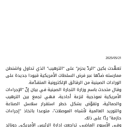
⠀ 2025/05/21
تعهّدت بكين “الردّ بحزم” على “الترهيب” الذي تحاول واشنطن
ممارسته ضدّها عبر فرض السلطات الأمريكية قيودا جديدة على
الورادات الصينية من الرقائق الإلكترونية المتقدّمة.
وقال متحدث باسم وزارة التجارة الصينية في بيان إنّ “الإجراءات
الأمريكية نموذجية لنزعة أحادية، فهي تجمع بين الترهيب
والحمائية، وتقوّض بشكل خطر استقرار سلاسل الصناعة
والتوريد العالمية لأشباه الموصلات”، متوعدا باتخاذ “إجراءات
حازمة” ردّا على ذلك.
وفي الأسبوع الماضي، تراجعت إدارة الرئيس الأمريكي دونالد