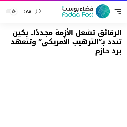
Aa
Font
Resizer
الرقائق تشعل الأزمة مجددًا.. بكين
تندد بـ”الترهيب الأمريكي” وتتعهد
برد حازم