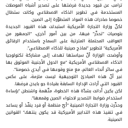
ترامب عن قيود جديدة فرضتها على تصدير أشباه الموصلات
المستخدمة في تطوير الذكاء الاصطناعي وكانت ستطال
خصوصا صادرات هذه المواد المتطوّرة إلى الصين.
لكنّ وزارة التجارة الأمريكية استبدلت هذه القيود الجديدة
بتوصيات “تحذّر” فيها، من بين أمور أخرى، “الجمهور من
العواقب المحتملة المترتبة على السماح باستخدام الرقائق
الأمريكية” لتطوير “نماذج صينية للذكاء الاصطناعي”.
وأوضحت الوزارة أنّ سياستها تهدف إلى مشاركة تكنولوجيا
الذكاء الاصطناعي الأمريكية “مع الدول الأجنبية الموثوق بها
في سائر أنحاء العالم، مع منع وقوعها في أيدي خصومنا”.
غير أنّ هذه المبادئ التوجيهية ليست ملزمة، على عكس
القيود التي أرادت الإدارة السابقة بقيادة جو بايدن فرضها.
لكن بكين أدانت بشدّة هذه الخطوة، متّهمة واشنطن “بإساءة
استخدام ضوابط التصدير لاحتواء الصين وقمعها”.
وحذّرت وزارة التجارة الصينية “أيّ منظمة أو فرد ينفّذ أو يساعد
في تنفيذ هذه التدابير الأميركية قد يكون ينتهك” القوانين
الصينية.