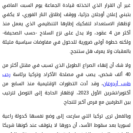
غير أن القرار الذي اتخذته قيادة الجماعة يوم السبت الماضي
بتبني إعلان أوجلان جزئيا، ووقف إطلاق النار الفوري، لا يكفي
لإظهار الاستعداد لتفكيك إطارها التنظيمي الذي يعمل منذ
أكثر من 4 عقود، ولا يدل على نزع السلاح -حسب الصحيفة-
ولكنه خطوة أولى ضرورية للدخول في مفاوضات سياسية مليئة
بالعقبات ولا يعرف هل ستنجح.
ولا شك أن إنهاء الصراع الطويل الذي تسبب في مقتل أكثر من
40 ألف شخص، يصب في مصلحة الأكراد وتركيا برئاسة
رجب
طيب أردوغان
، وقد أدت التطورات الإقليمية منذ السابع من
أكتوبر/تشرين الأول 2023، لإظهار الحاجة إلى التوصل لترتيب
بين الطرفين مع فرص أكبر للنجاح.
وبالفعل ترى تركيا التي سارعت إلى وضع نفسها كدولة راعية
لسوريا بعد سقوط الأسد، أن دورها لا يتوقف عند كونها شريكا