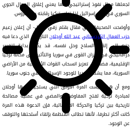
لجعلها مجال نفوذ إستراتيجي، مما يعني إغلاق المجال الجوي
السوري في وجه إسرائيل إذا تولت تركيا رقابته بدل الروس.
وأوضحت الصحيفة -في مقال بقلم زفي بارئيل- أن إعلان زعيم
حزب العمال الكردستاني
عبد الله أوجلان
التاريخي الذي دعا فيه
حزبه إلى إلقاء السلاح وحل نفسه، قد يكون بداية لتغيير
دراماتيكي في ميزان القوى في سوريا والتأثير على مكانة تركيا
الإقليمية، فضلا عن تعزيز انسحاب القوات الأميركية من الأراضي
السورية، مما يشكل تحديا للوجود الإسرائيلي في جنوب سوريا.
ومع أن هذه ليست المرة الأولى التي يستجيب فيها أوجلان
لمبادرة تركية لفتح المفاوضات والمضي في عملية مصالحة
تاريخية بين تركيا والحركة الانفصالية، فإن الدعوة هذه المرة
كانت أكثر تطرفا، لأنها تطالب المنظمة بإلقاء أسلحتها والتوقف
عن الوجود.