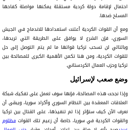
احتمال لإقامة دولة كردية مستقلة يمكنها مواصلة كفاحها
المسلح ضدها.
ومع أن القوات الكردية أعلنت استعدادها للاندماج في الجيش
السوري، فإن الشرع لا يوافق على الطريقة التي تريدها،
وبالتالي لن تسحب تركيا قواتها ما لم يتم التوصل إلى حل
للقوات الكردية، ومن هنا تكمن الأهمية الكبرى للمصالحة بين
تركيا وحزب العمال الكردستاني.
وضع صعب لإسرائيل
وإذا نجحت هذه المصالحة، فإنها سوف تعمل على تفكيك شبكة
العلاقات المعقدة بين النظام السوري وأكراد سوريا، ويبقى أن
نعرف الآن كيف ستؤثر إذا تم تنفيذها، على القتال بين تركيا
والقوات الكردية في سوريا، خاصة أن زعيم تلك القوات
مظلوم
عبدي
صرح بأنه لا صلة بين إعلان أوجلان وقرار
حزب العمال