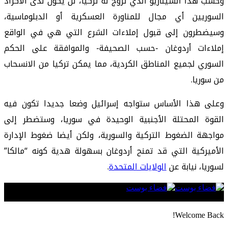
وحسب هذا السيناريو الذي تروج له تركيا، لن يكون لدى الأكراد
السوريين أي مجال للمناورة العسكرية أو الدبلوماسية،
وسيضطرون إلى قبول إملاءات الشرع التي هي في الواقع
إملاءات أردوغان -حسب الصحيفة- والموافقة على الحكم
السوري لجميع المناطق الكردية، مما يمكن تركيا من الانسحاب
من سوريا.
وعلى هذا الأساس ستواجه إسرائيل وضعا جديدا تكون فيه
القوة المحتلة الأجنبية الوحيدة في سوريا، وستضطر إلى
مواجهة الضغوط التركية والسورية، ولكن أيضا ضغوط الإدارة
الأميركية التي قد تمنح أردوغان بسهولة هدية كونه “مالكا”
لسوريا، نيابة عن
الولايات المتحدة
.
Follow US
Welcome Back!