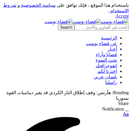
باستخدام هذا الموقع ، فإنك توافق على
سياسة الخصوصية
و
شروط
الاستخدام
.
Accept
الرئيسية
عن فضاء بوست
أخبار
قضايا وآراء
تحت الضوء
إنفوجرافيك
اخترنا لكم
بلسان عربي
راسلنا
Reading:
هآرتس: وقف إطلاق النار الكردي قد يغير ديناميات القوة
بسوريا
Share
Notification
⠀
Font
Aa
Resizer