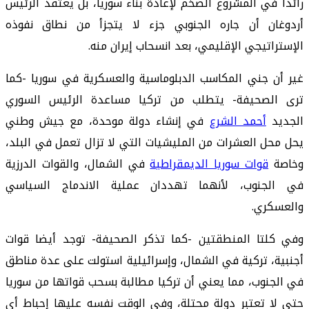
رائدا في المشروع الضخم لإعادة بناء سوريا، بل يعتقد الرئيس
أردوغان أن جاره الجنوبي جزء لا يتجزأ من نطاق نفوذه
الإستراتيجي الإقليمي، بعد انسحاب إيران منه.
غير أن جني المكاسب الدبلوماسية والعسكرية في سوريا -كما
ترى الصحيفة- يتطلب من تركيا مساعدة الرئيس السوري
الجديد
أحمد الشرع
في إنشاء دولة موحدة، مع جيش وطني
يحل محل العشرات من المليشيات التي لا تزال تعمل في البلد،
وخاصة
قوات سوريا الديمقراطية
في الشمال، والقوات الدرزية
في الجنوب، لأنهما تهددان عملية الاندماج السياسي
والعسكري.
وفي كلتا المنطقتين -كما تذكر الصحيفة- توجد أيضا قوات
أجنبية، تركية في الشمال، وإسرائيلية استولت على عدة مناطق
في الجنوب، مما يعني أن تركيا مطالبة بسحب قواتها من سوريا
حتى لا تعتبر دولة محتلة، وفي الوقت نفسه عليها إحباط أي