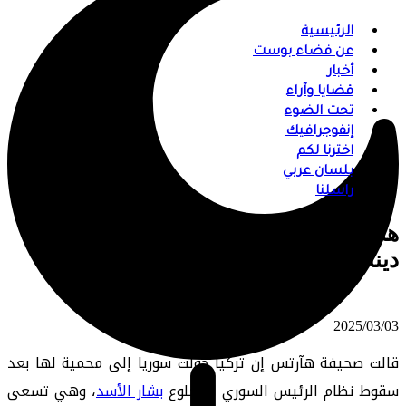
الرئيسية
عن فضاء بوست
أخبار
قضايا وآراء
تحت الضوء
إنفوجرافيك
اخترنا لكم
بلسان عربي
راسلنا
هآرتس: وقف إطلاق النار الكردي قد يغير
ديناميات القوة بسوريا
⠀ 2025/03/03
قالت صحيفة هآرتس إن تركيا حولت سوريا إلى محمية لها بعد
سقوط نظام الرئيس السوري المخلوع
بشار الأسد
، وهي تسعى