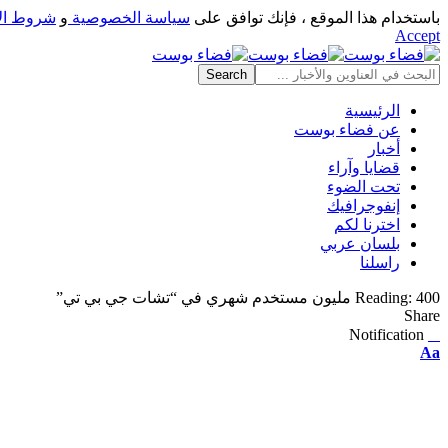
باستخدام هذا الموقع ، فإنك توافق على
سياسة الخصوصية
و
شروط ال
Accept
الرئيسية
عن فضاء بوست
أخبار
قضايا وآراء
تحت الضوء
إنفوجرافيك
اخترنا لكم
بلسان عربي
راسلنا
400 مليون مستخدم شهري في “تشات جي بي تي”
Reading:
Share
Notification
⠀
Font
Aa
Resizer