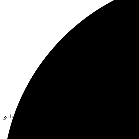
ة بكانون الأول/ديسمبر الفائت ويعكس الشعبية المتزايدة للذكاء الاصطناعي