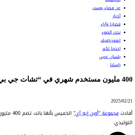
عن فضاء بوست
أخبار
قضايا وآراء
تحت الضوء
إنفوجرافيك
اخترنا لكم
بلسان عربي
راسلنا
400 مليون مستخدم شهري في “تشات جي بي تي”
⠀ 2025/02/21
أفادت
مجموعة “أوبن إيه آي”
الخميس 
التوليدي.