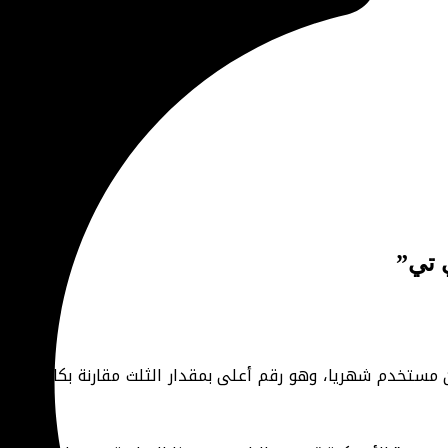
بأنها باتت تضم 400 مليون مستخدم شهريا، وهو رقم أعلى بمقدار الثلث مقارن