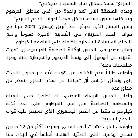
السريع” محمد حمدان دقلو الملقب بـ”حميدتي”.
وهذه المنطقة التي تعد واحدة من أغنى مناطق الخرطوم
ويسكنها مليون نسمة، تشكل معقلاً لقوات “الدعم السريع”.
وشن الجيش الذي يخوض منذ أبريل (نيسان) 2023 حرباً مع
قوات “الدعم السريع”، في الأسابيع الأخيرة هجوماً واسع
النطاق لاستعادة السيطرة الكاملة على العاصمة الخرطوم.
وقال مصدر في الجيش لوكالة الصحافة الفرنسية، إن “قوات
اقتربت من الوصول إلى وسط الخرطوم والسيطرة عليه وطرد
ميليشيات دقلو”.
وأضاف طالباً عدم الكشف عن هويته لأنه غير مخول التحدث
إلى وسائل الإعلام، أن “قواتنا من سلاح المدرع تتقدم من
محاور عدة”.
وأعلن الجيش الأربعاء الماضي، أنه “طهر” حيي الرميلة
والمنطقة الصناعية في قلب الخرطوم، على بعد ثلاثة
كيلومترات فقط من القصر الجمهوري الذي تسيطر عليه قوات
“الدعم السريع”.
وأوقعت الحرب عشرات آلاف القتلى، وشردت أكثر من 12 مليون
شخص، ودمرت البنى التحتية الهشة أساساً في البلاد، مما