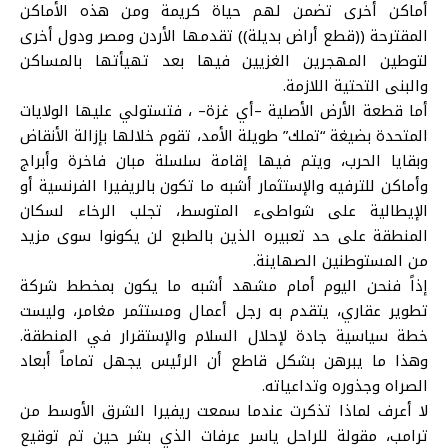
أماكن أخرى تضمن لهم حياة كريمة ومن هذه الأماكن
المقترحة ((قطع أراض بديلة)) تقدمها الأردن ومصر ودول أخرى
لتوطين المهجرين الغزيين فيها بعد تهيأتها بالمساكن
والبنى التحتية اللازمة.
أما قطعة الأرض الأصلية
–
أي غزة
–
، فتستولي عليها الولايات
المتحدة بضيغة “تملك” طويلة الأمد، تقوم خلالها بإزالة الأنقاض
وبقايا الحرب، ويتم
فيها إقامة
سلسلة مبان
فاخرة وأبراج
وأماكن للترفيه والإستثمار
أشبه ما تكون بالريفيرا الفرنسية أو
الإيطالية على شواطىء المتوسط،
تجلب الرخاء لسكان
المنطقة على حد تعبيره الذين بالطبع لن يكونوا سوى مزيد
من المستوطنين الصهاينة.
إذا
فنحن اليوم أمام مشهد أشبه ما يكون بمخطط شركة
تطوير عقاري، يتقدم به رجل أعمال ومستثمر مغامر، وليست
خطة سياسية جادة لإحلال السلام والإستقرار في المنطقة.
وهذا ما يبرهن بشكل قاطع أن الرئيس يجهل تماماً أبعاد
الصراه وجذوره وتداعياته.
لا أعرف لماذا تذكرت عندما سمعت ريفيرا الشرق الأوسط من
ترامب، مقولة للراحل ياسر عرفات الذي بشر حين تم توقيع