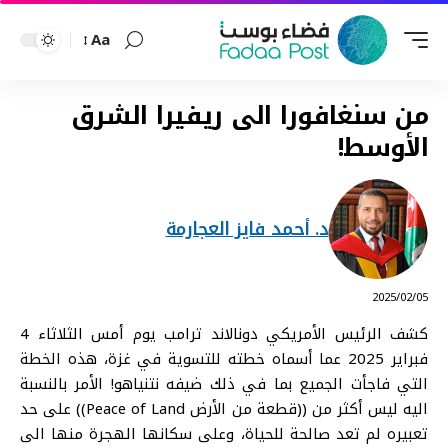
Aa
Font
Resizer
من سنغافورا الى ريفيرا الشرق
الأوسط!
د. أحمد فايز العجارمة
⠀ 2025/02/05
كشف الرئيس الأمريكي دونالاند ترامب يوم أمس الثلاثاء 4
فبراير 2025 عما أسماه خطته للتسوية في غزة، هذه الخطة
التي فاجأت الجميع بما في ذل
ك ضيفه نتنياهو! الأمر بالنسبة
اليه ليس أكثر من ((قطعة من الأرض
Peace of Land
)) على حد
تعبيره لم تعد صالحة للحياة، وعلى سكانها الهجرة منها الى