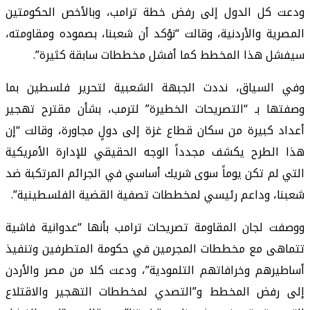
ودعت كل الدول إلى رفض خطة ترامب، وبالأخص الحكومتين
المصرية والأردنية، وقالت “نؤكد أن شعبنا، بصموده ومقاومته،
سيفشل هذا المخطط كما أفشل مخططات سابقة كثيرة”.
وفي السياق، نددت الجبهة الشعبية لتحرير فلسطين بما
وصفتها بـ “التصريحات الخطيرة” لترمب، بشأن مقترح تهجير
أعداد كبيرة من سكان قطاع غزة إلى دولٍ مجاورة، وقالت “إن
هذا الطرح يكشف مجدداً الوجه الحقيقي للإدارة الأمريكية
التي لم تكن يوماً سوى شريك أساسي في الجرائم المرتكبة ضد
شعبنا، وداعم رئيسي لمخططات تصفية القضية الفلسطينية”.
ووصفت لجان المقاومة تصريحات ترامب بأنها “عدوانية فاشية
تتماهى مع مخططات المجرمين في حكومة المتطرفين وتنفيذ
أساطيرهم وخرافاتهم التلمودية”، ودعت كلا من مصر والأردن
إلى رفض المخطط و”التصدي لمخططات التهجير والاقتلاع