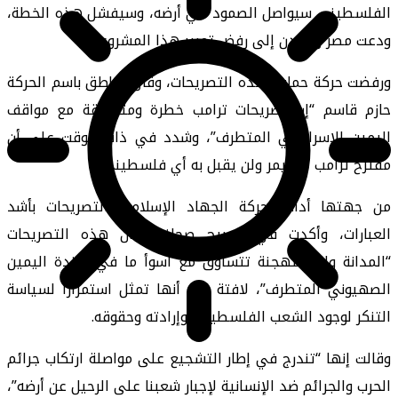
الفلسطيني سيواصل الصمود في أرضه، وسيفشل هذه الخطة،
ودعت مصر والأردن إلى رفض تمرير هذا المشروع.
ورفضت حركة حماس هذه التصريحات، وقال الناطق باسم الحركة
حازم قاسم “إن تصريحات ترامب خطرة ومتناسقة مع مواقف
اليمين الإسرائيلي المتطرف”، وشدد في ذات الوقت على أن
مقترح ترامب “لن يمر ولن يقبل به أي فلسطيني”.
من جهتها أدانت حركة الجهاد الإسلامي التصريحات بأشد
العبارات، وأكدت في تصريح صحافي، أن هذه التصريحات
“المدانة والمستهجنة تتساوق مع أسوأ ما في أجندة اليمين
الصهيوني المتطرف”، لافتة إلى أنها تمثل استمرارا لسياسة
التنكر لوجود الشعب الفلسطيني وإرادته وحقوقه.
وقالت إنها “تندرج في إطار التشجيع على مواصلة ارتكاب جرائم
الحرب والجرائم ضد الإنسانية لإجبار شعبنا على الرحيل عن أرضه”،