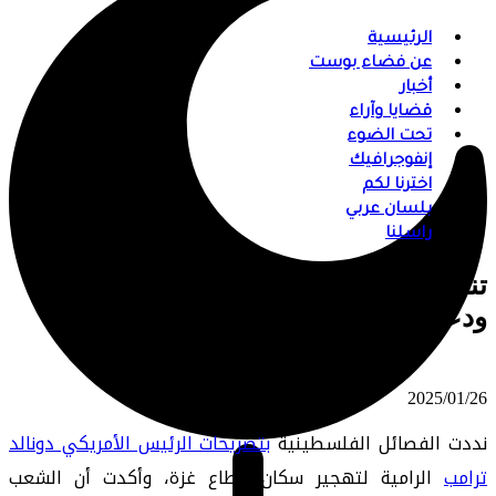
الرئيسية
عن فضاء بوست
أخبار
قضايا وآراء
تحت الضوء
إنفوجرافيك
اخترنا لكم
بلسان عربي
راسلنا
تنديد فلسطيني بخطة ترامب لـ”التهجير”
ودعوات لرفضها من مصر والأردن
⠀ 2025/01/26
نددت الفصائل الفلسطينية
بتصريحات الرئيس الأمريكي دونالد
ترامب
الرامية لتهجير سكان قطاع غزة، وأكدت أن الشعب