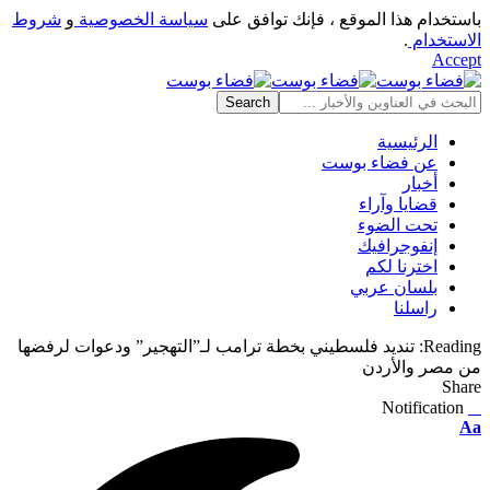
باستخدام هذا الموقع ، فإنك توافق على
سياسة الخصوصية
و
شروط
الاستخدام
.
Accept
الرئيسية
عن فضاء بوست
أخبار
قضايا وآراء
تحت الضوء
إنفوجرافيك
اخترنا لكم
بلسان عربي
راسلنا
Reading:
تنديد فلسطيني بخطة ترامب لـ”التهجير” ودعوات لرفضها
من مصر والأردن
Share
Notification
⠀
Font
Aa
Resizer