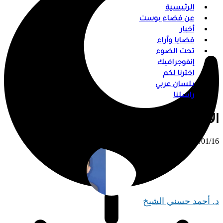
الرئيسية
عن فضاء بوست
أخبار
قضايا وآراء
تحت الضوء
إنفوجرافيك
اخترنا لكم
بلسان عربي
راسلنا
الأدب الجاهلي: أساسٌ متينٌ للغة حيّة
⠀ 2025/01/16
د. أحمد حسني الشيخ