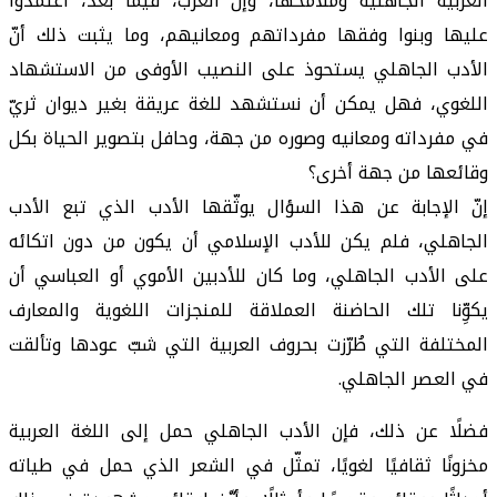
العربية الجاهلية وملامحها، وإنَّ العرب، فيما بعد، اعتمدوا
عليها وبنوا وفقها مفرداتهم ومعانيهم، وما يثبت ذلك أنّ
الأدب الجاهلي يستحوذ على النصيب الأوفى من الاستشهاد
اللغوي، فهل يمكن أن نستشهد للغة عريقة بغير ديوان ثريّ
في مفرداته ومعانيه وصوره من جهة، وحافل بتصوير الحياة بكل
وقائعها من جهة أخرى؟
إنّ الإجابة عن هذا السؤال يوثّقها الأدب الذي تبع الأدب
الجاهلي، فلم يكن للأدب الإسلامي أن يكون من دون اتكائه
على الأدب الجاهلي، وما كان للأدبين الأموي أو العباسي أن
يكوِّنا تلك الحاضنة العملاقة للمنجزات اللغوية والمعارف
المختلفة التي طُرّزت بحروف العربية التي شبّ عودها وتألقت
في العصر الجاهلي.
فضلًا عن ذلك، فإن الأدب الجاهلي حمل إلى اللغة العربية
مخزونًا ثقافيًا لغويًا، تمثّل في الشعر الذي حمل في طياته