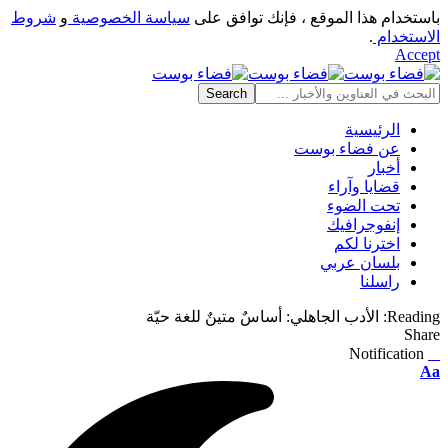
باستخدام هذا الموقع ، فإنك توافق على
سياسة الخصوصية
و
شروط
الاستخدام
.
Accept
الرئيسية
عن فضاء بوست
أخبار
قضايا وآراء
تحت الضوء
إنفوجرافيك
اخترنا لكم
بلسان عربي
راسلنا
Reading:
الأدب الجاهلي: أساسٌ متينٌ للغة حيّة
Share
Notification
⠀
Font
Aa
Resizer