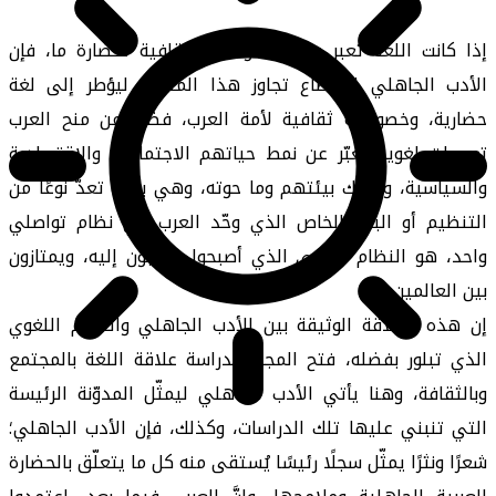
إذا كانت اللغة تعبر عن الخصوصية الثقافية لحضارة ما، فإن
الأدب الجاهلي استطاع تجاوز هذا المنظور ليؤطر إلى لغة
حضارية، وخصوصية ثقافية لأمة العرب، فضلًا عن منح العرب
تعبيرات لغوية تعبّر عن نمط حياتهم الاجتماعية والاقتصادية
والسياسية، وكذلك بيئتهم وما حوته، وهي بذلك تعدّ نوعًا من
التنظيم أو البناء الخاص الذي وحّد العرب في نظام تواصلي
واحد، هو النظام اللغوي الذي أصبحوا ينسبون إليه، ويمتازون
بين العالمين به.
إن هذه العلاقة الوثيقة بين الأدب الجاهلي والنظام اللغوي
الذي تبلور بفضله، فتح المجال لدراسة علاقة اللغة بالمجتمع
وبالثقافة، وهنا يأتي الأدب الجاهلي ليمثّل المدوّنة الرئيسة
التي تنبني عليها تلك الدراسات، وكذلك، فإن الأدب الجاهلي؛
شعرًا ونثرًا يمثّل سجلًا رئيسًا يُستقى منه كل ما يتعلّق بالحضارة