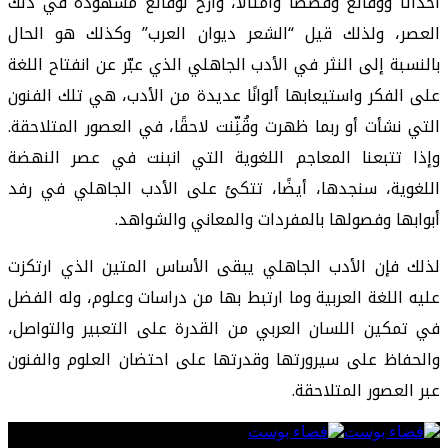
أحداثًا ووقائع وقصصًا وأمثالًا، وأرَّخ لوقائع مشهودة في ذلك
العصر، ولذلك قيل “الشعر ديوان العرب” وكذلك هو الحال
بالنسبة إلى النثر في الأدب الجاهلي الذي عبّر عن انفتاح اللغة
على الفكر واستيعابها ألوانًا عديدة من الأدب، هي تلك الفنون
التي نشأت أو ربما ظهرت وقُنِّنت لاحقًا، في العصور المتلاحقة.
وإذا تتبعنا المعاجم اللغوية التي انبنت في عصر النهضة
اللغوية، سنجدها، أيضًا، تتكئ على الأدب الجاهلي في رفد
أبوابها وفصولها بالمفردات والمعاني والشواهد.
لذلك فإن الأدب الجاهلي يبقى الأساس المتين الذي ارتكزت
عليه اللغة العربية وما ارتبط بها من دراسات وعلوم، وله الفضل
في تمكين اللسان العربي من القدرة على التعبير والتواصل،
والحفاظ على سيرورتها وقدرتها على احتضان العلوم والفنون
عبر العصور المتلاحقة.