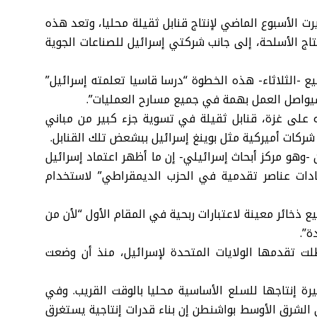
الأسبوع الماضي لإنتاج قنابل ثقيلة محليا، وتعد هذه
 في مجال إنتاج الأسلحة، إلى جانب شركتي إسرائيل للصناعات الجوية
قيع -الثلاثاء- هذه الخطوة “درسا قاسيا تعلمته إسرائيل”
واصل العمل بهمة في جميع مسارح العمليات”.
 على غزة، قنابل ثقيلة في تسوية جزء كبير من مباني
شركات أميركية مثل بوينغ إسرائيل ببشعض تلك القنابل.
 -وهو مركز أبحاث إسرائيلي- إن ما أظهر اعتماد إسرائيل
قادات عناصر تقدمية في
الحزب الديمقراطي
” لاستخدام
ذخائر معينة لاعتبارات ربحية في المقام الأول “لأن من
ة”.
لت تقدمها الولايات المتحدة لإسرائيل، منذ أن وضعت
 إنتاجها للسلع الأساسية محليا بالوقت القريب. وفي
 الشرق الأوسط بواشنطن إن بناء قدرات إنتاجية يستغرق