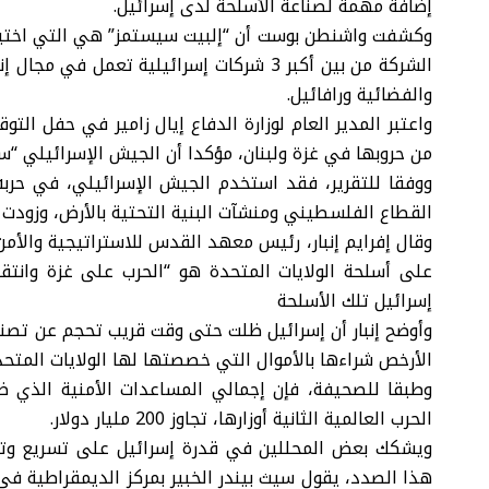
إضافة مهمة لصناعة الأسلحة لدى إسرائيل.
وكشفت واشنطن بوست أن “إلبيت سيستمز” هي التي اختيرت 
الشركة من بين أكبر 3 شركات إسرائيلية تعمل
والفضائية ورافائيل.
واعتبر المدير العام لوزارة الدفاع إيال زامير في حفل التو
من حروبها في
غزة
ولبنان، مؤكدا أن
الجيش الإسرائيلي
“سي
ووفقا للتقرير، فقد استخدم الجيش الإسرائيلي، في حربه
القطاع الفلسطيني ومنشآت البنية التحتية بالأرض، وزودت 
وقال إفرايم إنبار، رئيس معهد القدس للاستراتيجية والأمن
على أسلحة الولايات المتحدة هو “الحرب على غزة وانت
إسرائيل تلك الأسلحة
وأوضح إنبار أن إسرائيل ظلت حتى وقت قريب تحجم عن تصنيع 
الأرخص شراءها بالأموال التي خصصتها لها الولايات المتحد
وطبقا للصحيفة، فإن إجمالي المساعدات الأمنية الذي ظ
الحرب العالمية الثانية أوزارها، تجاوز 200 مليار دولار.
ويشكك بعض المحللين في قدرة إسرائيل على تسريع وتيرة
هذا الصدد، يقول سيث بيندر الخبير بمركز الديمقراطية في