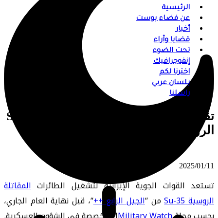
الرئيسية
عن فضاء بوست
أخبار
قضايا وآراء
تحت الضوء
إنفوجرافيك
اخترنا لكم
بلسان عربي
راسلنا
تقرير: إيران تستعد لتشغيل مقاتلات Su-35
الروسية
⠀ 2025/01/11
تستعد القوات الجوية الإيرانية لتشغيل الطائرات
المقاتلة
الروسية Su-35
من “
الجيل الرابع ++
“، قبل نهاية العام الجاري،
بحسب مجلة
Military Watch
المتخصصة في الشؤون العسكرية.