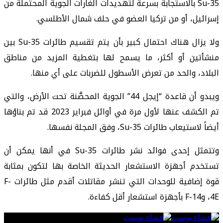
Su-35 بالاستجابة بسرعة لتهديدات الغارات الجوية المحتملة من
إسرائيل، أو من تركيا العضو في حلف شمال الأطلسي.
ولا يزال هناك احتمال كبير بأن يتم تقسيم طائرات Su-35 بين
منشأتين أو أكثر، ما يسمح لها بتغطية المزيد من مناطق
البلاد، والحد من تعرض الأسطول للضربات على أي منها.
ويبدو أن قاعدة “إيجل 44” الجوية المحصَّنة تحت الأرض، والتي
تم الكشف عنها لأول مرة في أوائل فبراير 2023 قد تم بناؤها
أيضاً لاستيعاب طائرات Su-35، وفق المجلة نفسها.
وتتمثل إحدى فوائد نشر طائرات Su-35 في أنها يمكن أن
تستخدم أجهزة الاستشعار الحديثة الخاصة بها لتكون بمثابة
قوة إضافية للوحدات التي تنشر مقاتلات أقدم مثل طائرات F-
4E، وF-14 بأجهزة استشعار أقل كفاءة.