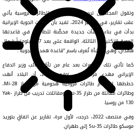
وتقول المجلة إن ترجيح تشغيل إيران للطائرة الروسية يأتي
عقب تقارير، في نوفمبر 2024، تفيد بأن القوات الجوية الإيرانية
بدأت في بناء منشآت جديدة محصَّنة للطائرات في قاعدتها
الجوية التكتيكية الثالثة، الواقعة على بعد 47 كيلومتراً شمال
همدان، وهي منشأة تُعرف باسم “قاعدة همدان الجوية”.
كما تأتي تلك التطورات بعد عام من تأكيد نائب وزير الدفاع
الإيراني مهدي فرحي، في نوفمبر 2023، أن البلاد أنهت
خططها لاستلام طائرات مروحية هجومية من طراز Mi-28،
وطائرات مقاتلة من طراز Su-35، ومقاتلات تدريب من طراز Yak-
130 من روسيا.
وفي منتصف 2022، خرجت، لأول مرة، تقارير عن اتفاقٍ بتوريد
موسكو طائرات Su-35 إلى طهران.