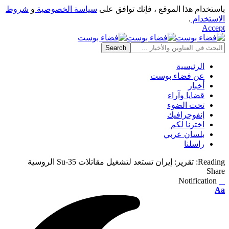
باستخدام هذا الموقع ، فإنك توافق على
سياسة الخصوصية
و
شروط
الاستخدام
.
Accept
الرئيسية
عن فضاء بوست
أخبار
قضايا وآراء
تحت الضوء
إنفوجرافيك
اخترنا لكم
بلسان عربي
راسلنا
Reading:
تقرير: إيران تستعد لتشغيل مقاتلات Su-35 الروسية
Share
Notification
⠀
Font
Aa
Resizer