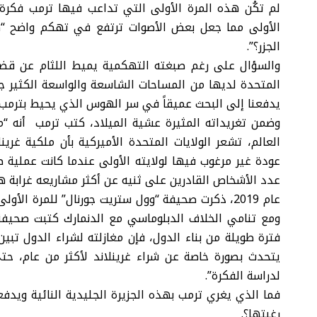
لم تكُن هذه المرة الأولى التي تداعب فيها ترمب فكرة 
الأولى مما جعل بعض الأصوات ترتفع في تهكم واضح “ه
الجزر؟”.
والسؤال على رغم صبغته التهكمية يميط اللثام عن قضية 
المتحدة لديها من المساحات الشاسعة والواسعة الكثير ج
يدفعنا إلى البحث عميقاً في سر الهوس الذي يحيط بترمب نا
وضمن تغريداته المثيرة عشية الميلاد، كتب ترمب أنه “
العالم، تشعر الولايات المتحدة الأميركية بأن ملكية غري
عودة غير مرغوب فيها لولايته الأولى عندما كانت عملية ص
عدد الأشخاص القادرين على ثنيه عن أكثر مشاريعه غرابة ه
عام 2019، ذكرت صحيفة “وول ستريت جورنال” للمرة الأ
ومع تنامي الخلاف الدبلوماسي مع الدنمارك كتبت صحيفة “
فترة طويلة من بناء الدول، فإن مغازلته لشراء الدول تبي
يتحدث بصورة خاصة عن شراء غرينلاند لأكثر من عام، 
لدراسة الفكرة”.
فما الذي يغري ترمب بهذه الجزيرة الجليدية النائية ويدف
رغبتها؟.