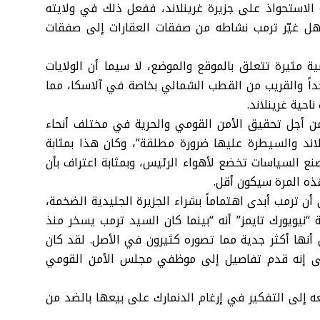
الاستحواذ على جزيرة غرينلاند، ففعل ذلك في ولايته
ل غيّر ترمب نشاطه من صفقات العقارات إلى صفقات
مثيرة تتعلق بالموقع والموضع، لا سيما أن الولايات
داً والقريب من القطب الشمالي بخاصة في آلاسكا، مما
حية غرينلاند.
من أجل تحقيق الأمن القومي والحرية في مختلف أنحاء
نلاند والسيطرة عليها ضرورة مطلقة”، وكان هذا بمثابة
نع السياسات تخضع لأهواء الرئيس، وبمثابة اعتراف بأن
ذه المرة سيكون أقل.
ولى أن ترمب أبدى اهتماماً بشراء الجزيرة الجليدية الضخمة،
نيويورك تايمز” أنه “بينما كان السيد ترمب يسخر منذ
ن أنها أكثر جدية مما تصوره كثيرون في الأصل. لقد كان
حتى إنه قدم تفاصيل إلى موظفي مجلس الأمن القومي
عه إلى التفكير في إرغام الدنمارك على بيعها بالضد من