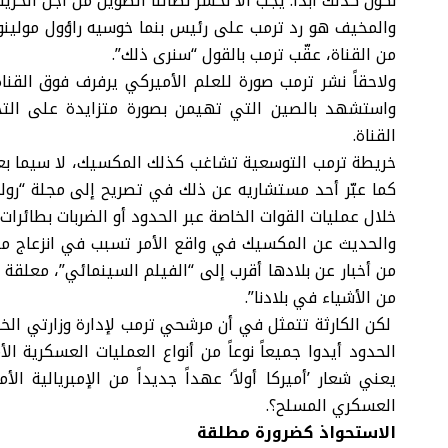
نكون كذلك أبداً. يجب ألا نخسر نضالنا الطويل من أجل الحرية”
والمخيف هو رد ترمب على رئيس بنما خوسيه راؤول مولينو، فب
من القناة، عقّب ترمب بالقول “سنرى ذلك”.
ولاحقاً نشر ترمب صورة للعلم الأميركي يرفرف فوق القناة
واستشهد بالصين التي تهيمن بصورة متزايدة على التج
القناة.
خريطة ترمب التوسعية تشاغب كذلك المكسيك، لا سيما بعدم
كما عبّر أحد مستشاريه عن ذلك في تصريح إلى مجلة “رول
خلال عمليات القوات الخاصة عبر الحدود أو الضربات بطائرات
والحديث عن المكسيك في واقع الأمر تسبب في انزعاج مكس
من أخبار عن بلادها أقرب إلى “الفيلم السينمائي”، معلقة ب
من الأشياء في بلادنا”.
لكن الكارثة تتمثل في أن مرشحي ترمب لإدارة وزارتي الخا
الحدود أيدوا جميعاً نوعاً من أنواع العمليات العسكرية 
يعني شعار ’أميركا أولاً‘ عهداً جديداً من الإمبريالية ا
العسكري المسلح؟.
الاستحواذ كضرورة مطلقة