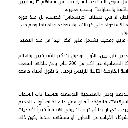
سالة أو تغريدة لم تحمل سوى المكايدة السياسية لمن سماهم “اليساريين
كمنا وانتخاباتنا”، بحسب تعبيره.
للنظر، لا في تهنئات “كريسماس” فحسب، بل منذ فوزه
ة الاستحواذ على غرينلاند واستعادة قناة بنما وضم كندا
ول.
 غريب وعجيب يشتمل على أفكار تبدأ من عند التصيد،
ين تاريخيين، الأول موصول بتذكير الأميركيين والعالم
بكثير من الصفقات الجغرافية التي عقدتها حكومات أميركا المتعاقبة عبر أكثر من 200 عام، ومن خلالها اتسعت
اسة الخارجية التالية للرئيس ترمب، إذ يقول أشياء جامحة
اديمير بوتين بالمنهجية التوسعية نفسها ذات السمات
الشرقية؟”، فالمؤكد أنه لو فعل ذلك لكانت أبواب الجحيم
، حتى لو بدا أن ترمب لا يولي اهتماماً كبيراً لأبجديات
لشركاء الأجانب عن التوازن، أو سحقهم عندما يكون ذلك