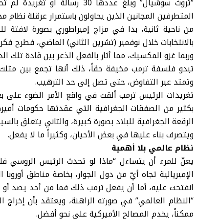
“تروث سوشيال” وبلغ عددها 30 ر
المتطرفين المجانين الذين يحاولون باستمرار عرقلة نظام محا
من ناحية ثانية، بدا في مزاج إمبراطوري بصورة لافتة 
بالانتخابات خلال نوفمبر (تشرين الثاني) الماضي، فطرح فكر
وربما غزو المكسيك، مما أثار بالفعل الذعر بين قادة تلك الد
تبدو فلسفة ترمب مخيفة حقاً، ذلك أنها تجمع بين مثلث
وتمتد عبر التفاوض، حتى تصل إلى حد الترهيب.
تغريدات الرئيس ترمب ألقت في واقع الأمر الضوء على بعد
الرقعة الجغرافية للبلاد بصورة كبيرة، والثاني يتعلق بالسي
ويتصرف بناء عليها في بعض الأحيان، وكثيراً ما لا يفعل.
نظام عالمي بلا أهمية
يعنّ للمرء أن يتساءل “ماذا لو تحدث الرئيس الروسي فل
الإمبريالية تجاه أيّ من دول الجوار، بخاصة مناطق أوروبا 
انفتحت عليه، أما أن يفعل ترمب ذلك فما من أحد يصد أو يرد
“النظام العالمي” في صورته الراهنة، ويعتقد بأن إخراج ا
ممكناً، يخدم المصالح الأميركية على نحو أفضل.