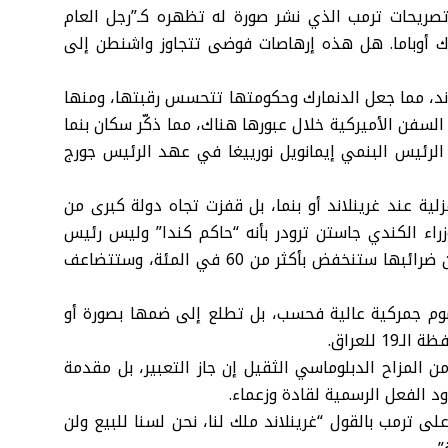
ء تصريحات ترمب الذي نشر صورة له تظهره كـ”رجل العام
اك أوباما. هل هذه إرهاصات فوضى تتجاوز واشنطن إلى
لاند، مما جعل الدنمارك وحكومتها تتحسس رقبتها، ومنها
لسفن الأميركية خلال عبورها هناك، مما ذكّر سكان بنما
الرئيس البنمي إيمانويل نورييغا في عهد الرئيس جورج
ية عند غرينلاند أو بنما، بل قفزت تجاه دولة كبرى من
اء الكندي جاستن ترودر بأنه “حاكم كندا” وليس رئيس
وزرائها، قائلا إنه “في حال أصبحت كندا ولايتنا رقم 51 فإن ضرائبها ستنخفض بأكثر من 60 في المئة، وستتضاعف
سوم جمركية عالية فحسب، بل تطلع إلى ضمها بصورة أو
للعراق.
من المزاح الدبلوماسي الثقيل إن جاز التعبير، بل مقدمة
ود الفعل الرسمية لقادة وزعماء.
ى ترمب بالقول “غرينلاند ملك لنا، نحن لسنا للبيع ولن