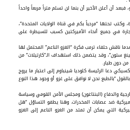
.
عد أن أعلن الأخير أن بنما لن تسلم متراً مربعاً واحداً
، وكتب تحتها “مرحباً بكم في قناة الولايات المتحدة”،
ارة في جميع أنحاء الأميركتين كسبب للسيطرة على
ا ناقش حلفاء ترمب فكرة “الغزو الناعم” المحتمل لها
ينغ ستون”، وقد يتضمن ذلك استهداف الـ”كارتيلات” من
 من دون طيار.
يكي دعا الرئيسة كلوديا شينباوم إلى اعتبار ما يروج
القول “بالطبع نحن لا نوافق على غزو أو وجود هذا النوع
رجية والدفاع (البنتاغون) ومجلس الأمن القومي وسياسة
الأميركية ضد عصابات المخدرات. وهنا يطفو التساؤل “هل
لأميركية التي يمكن أن تمتد من الغزو الناعم إلى الغزو