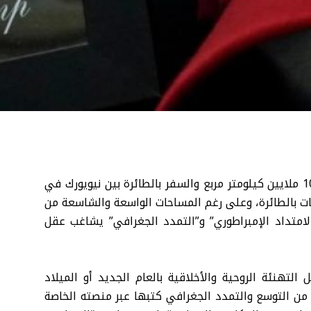
على رغم أن مساحة الولايات المتحدة الأميركية تبلغ نحو 10 ملايين كيلومتر مربع والسفر بالطائرة بين نيويورك في
 بالطائرة، وعلى رغم المساحات الواسعة والشاسعة من
الامتداد الإمبراطوري” و”التمدد الجغرافي” يشاغب عقل
لتهنئة الروحية والأخلاقية بالعام الجديد أو الميلاد
 من التوسع والتمدد الجغرافي كتبها عبر منصته الخاصة