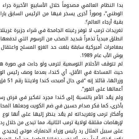
بدا النظام العالمي مصدوماً خلال الأسابيع الأخيرة جرا
الوطني”، وصوراً أخرى يسخر فيها من الرئيس السابق بار
بقية أرجاء العالم؟.
تغريدات ترمب لا توفر رغبته الجامحة في شراء جزيرة غرين
انطلق مبدياً تذمراً شديد الصخب من الرسوم التي تدفعها ا
بمغامرات أميركية سابقة بلغت حد الغزو المسلح واعتقال 
بوش الأب عام 1989.
لم تتوقف الأحلام التوسعية لترمب ولو جاءت في صورة هزل
حيث المساحة في الأقل، أي كندا، بعدما وصف رئيس الوزر
أعمالها على الفور”.
ولم يعُد الأمر بالنسبة إلى كندا مجرد تفكير في فرض ر
بأخرى، كما فكر صدام حسين في ضم الكويت وجعلها المحافظة الـ19 
وأفكار ترمب وتغريداته لم يعُد ينظر إليها على أنها نوع 
لإرهاصات مقلقة لولاية ترمب الثانية، مما تبدى من خلال رد
على سبيل المثال رد رئيس وزراء الدنمارك موتي إيجيدي عل