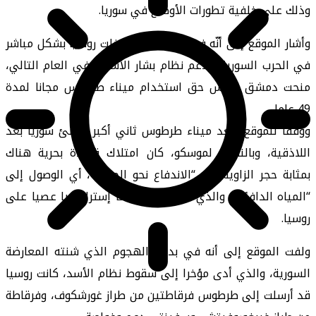
وذلك على خلفية تطورات الأوضاع في سوريا.
وأشار الموقع إلى أنّه في عام 2015، تدخلت روسيا بشكل مباشر
في الحرب السورية، لدعم نظام بشار الأسد، وفي العام التالي،
منحت دمشق الروس حق استخدام ميناء طرطوس مجانا لمدة
49 عاما.
ووفقا للموقع، يعد ميناء طرطوس ثاني أكبر موانئ سوريا بعد
اللاذقية، وبالنسبة لموسكو، كان امتلاك قاعدة بحرية هناك
بمثابة حجر الزاوية في “الاندفاع نحو الجنوب”، أي الوصول إلى
“المياه الدافئة”، والذي كان دائما هدفا إستراتيجيا عصيا على
روسيا.
ولفت الموقع إلى أنه في بداية الهجوم الذي شنته المعارضة
السورية، والذي أدى مؤخرا إلى سقوط نظام الأسد، كانت روسيا
قد أرسلت إلى طرطوس فرقاطتين من طراز غورشكوف، وفرقاطة