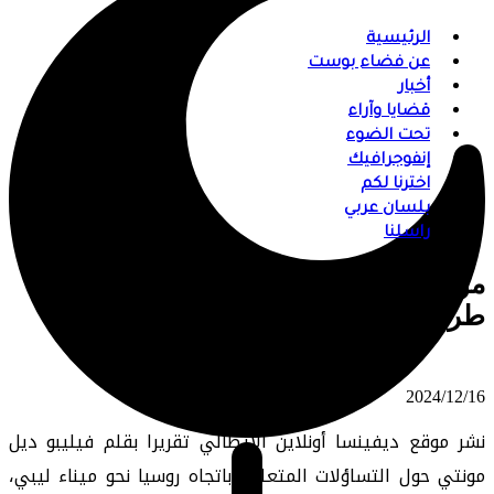
الرئيسية
عن فضاء بوست
أخبار
قضايا وآراء
تحت الضوء
إنفوجرافيك
اخترنا لكم
بلسان عربي
راسلنا
موقع إيطالي: هل تنقل روسيا قاعدتها من
طرطوس إلى ليبيا؟
⠀ 2024/12/16
نشر موقع ديفينسا أونلاين الإيطالي تقريرا بقلم فيليبو ديل
مونتي حول التساؤلات المتعلقة باتجاه روسيا نحو ميناء ليبي،