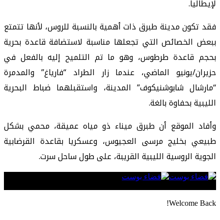
لإيطاليا.
فقد تكون مدينة طبرق ذات أهمية بالنسبة للروس، لأنها تتمتع
ببعض الخصائص التي تجعلها مناسبة لاستضافة قاعدة بحرية
بحجم قاعدة طرطوس، وهو ما تم التلميح إليه بالفعل في
حزيران/يونيو الماضي، عندما زار الطراد “فارياغ” والمدمرة
“مارشال شابوشنيكوف” المدينة، واستقبلهما ضباط البحرية
الليبية بحفاوة بالغة.
وأفاد الموقع أن طبرق ميناء ذو مياه عميقة، محمي بشكل
طبيعي بخليج مرسى العجيوس، وعسكريا بقاعدة القرضابية
الجوية الروسية الليبية القريبة، على طول ساحل سرت.
Follow US
Welcome Back!