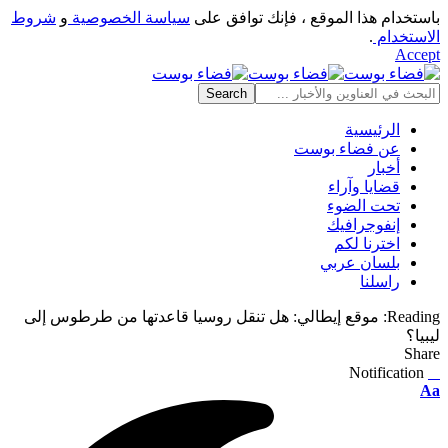
باستخدام هذا الموقع ، فإنك توافق على
سياسة الخصوصية
و
شروط
الاستخدام
.
Accept
الرئيسية
عن فضاء بوست
أخبار
قضايا وآراء
تحت الضوء
إنفوجرافيك
اخترنا لكم
بلسان عربي
راسلنا
Reading:
موقع إيطالي: هل تنقل روسيا قاعدتها من طرطوس إلى
ليبيا؟
Share
Notification
⠀
Font
Aa
Resizer