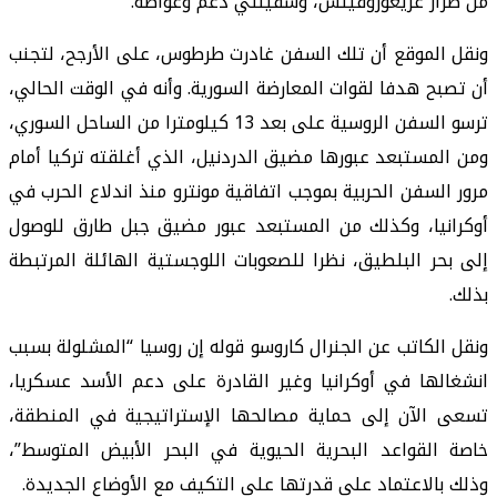
من طراز غريغوروفيتش، وسفينتي دعم وغواصة.
ونقل الموقع أن تلك السفن غادرت طرطوس، على الأرجح، لتجنب
أن تصبح هدفا لقوات المعارضة السورية. وأنه في الوقت الحالي،
ترسو السفن الروسية على بعد 13 كيلومترا من الساحل السوري،
ومن المستبعد عبورها مضيق الدردنيل، الذي أغلقته تركيا أمام
مرور السفن الحربية بموجب اتفاقية مونترو منذ اندلاع الحرب في
أوكرانيا، وكذلك من المستبعد عبور مضيق جبل طارق للوصول
إلى بحر البلطيق، نظرا للصعوبات اللوجستية الهائلة المرتبطة
بذلك.
ونقل الكاتب عن الجنرال كاروسو قوله إن روسيا “المشلولة بسبب
انشغالها في أوكرانيا وغير القادرة على دعم الأسد عسكريا،
تسعى الآن إلى حماية مصالحها الإستراتيجية في المنطقة،
خاصة القواعد البحرية الحيوية في البحر الأبيض المتوسط”،
وذلك بالاعتماد على قدرتها على التكيف مع الأوضاع الجديدة.