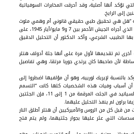
 تؤكد أنها أصلية، وقد أحرقت المخابرات السوفياتية
ورييه “هل هي تحقيق طبي حقيقي قانوني أم وهمي ملوث
بالدعاية السوفياتية؟”، وقد أعاد قراءة تقرير تشريح الجثث الذي أجراه الجيش الأحمر بين 7 و9 مايو/أيار 1945، على
يتمتع بها الطبيب الشرعي، وأكد الدكتور أن التحليل الدقيق
 أخرى تم تقديمها لأول مرة على أنها جثة أدولف هتلر
اطة لأن صاحبها كان يرتدي جوربا مرتقا، وهي تفاصيل
د بالنسبة لإيريك لورييه، وهو أن مؤلفيها اضطروا إلى
ى أن أسباب وفيات هذه الشخصيات كلها كانت “التسمم
بالسيانيد”، وإذا كانت التحليلات توصلت إلى العثور على السيانيد في الجثث المرقمة من 1 إلى 11، فإن الجثتين
فا براون لم ينفذ التحليل عليهما.
 من قبل كل من الروس والأميركيين أن هتلر أطلق النار
سدسات التي عثر عليها بجوار جثتيهما، ولم يتم فتح