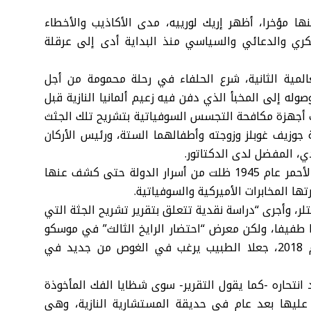
ا مؤخرا، أظهر إريك لورييه، مدى الأكاذيب والأخطاء
كري والدعائي والسياسي منذ البداية أدى إلى عرقلة
يو/أيار 1945 خلال الحرب العالمية الثانية، شرع الحلفاء في رحلة محمومة من أجل
له إلى المخبأ الذي دفن فيه زعيم ألمانيا النازية قبل
، وقامت أجهزة مكافحة التجسس السوفياتية بتشريح تلك الجثث
ة جوزيف غوبلز وزوجته وأطفالهما الستة، ورئيس الأركان
ي، المفضل لدى الدكتاتور.
غير أن التقارير التي كتبها أطباء الطب الشرعي بالجيش الأحمر عام 1945 ظلت من أسرار الدولة حتى كشف عنها
 بجثة هتلر، وأجرى “دراسة نقدية تتعلق بتقرير تشريح الجثة التي
لر”، نشرت عام 1993، وحققت نجاحا طفيفا، ولكن معرض “احتضار الرايخ الثالث” في موسكو
عام 2000، إضافة إلى قراءته لعمل قام به صحفيان عام 2018، جعلا الطبيب يرغب في الغوص من جديد في
 انتحاره -كما يقول التقرير- سوى شظايا الفك المأخوذة
ة من الجمجمة عثر عليها بعد عام في حديقة المستشارية النازية، وهي