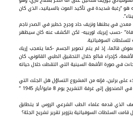
السوفياتي جوزيف ستالين على أنه انتحر بسلاح ناري، وهو
ه هو “رغبة شديدة في تأكيد الموت بالسيانيد، الذي كان
اء”.
يا معدن في بطنها ونزيف حاد وجرح خطير في الصدر ناجم
وفاة” -حسب إيريك لورييه- لكن الكشف عنه كان سيظهر
ة للسلطات السوفياتية.
لغموض قائما، إذ لم يتم تصوير الجسم -كما يتعجب إريك
الأشعة، كإجراء شائع خلال التحقيق الطبي القانوني، كان
 جاءت في صورة الأشعة السينية التي التقطت خلال حياته
اء على برلين، فإنه من المشروع التساؤل هل الجثث التي
تم تشريحها تعود لهما -كما يقول الطبيب- وهل ما حمل في الصندوق إلى غرفة التشريح يوم 8 مايو/أيار 1945 ”
وصف الذي قدمه علماء الطب الشرعي الروس لا يتطابق
قامت السلطات السوفياتية بتزوير تقرير تشريح الجثة؟