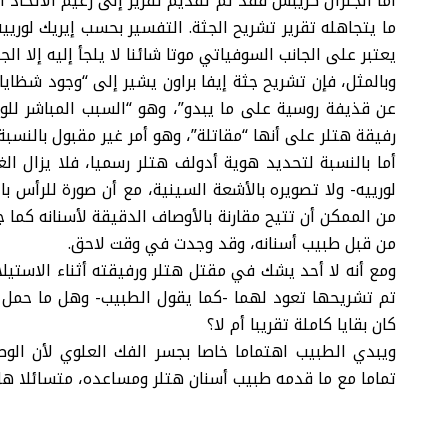
أما الجنرال كريبس فقد تم تقديم تقرير إلى زعيم الاتحاد 
ما يتجاهله تقرير تشريح الجثة. التفسير بحسب إيريك لوريي
يعتبر على الجانب السوفياتي موتا شائنا لا يلجأ إليه إلا الجبن
وبالمثل، فإن تشريح جثة إيفا براون يشير إلى “وجود شظا
عن قذيفة روسية على ما يبدو”، وهو “السبب المباشر لل
رفيقة هتلر على أنها “مقاتلة”، وهو أمر غير مقبول بالنسب
أما بالنسبة لتحديد هوية أدولف هتلر رسميا، فلا يزال ا
لورييه- ولا تصويره بالأشعة السينية، مع أن صورة للرأس ب
من الممكن أن تتيح مقارنة بالأوصاف الدقيقة لأسنانه كما
من قبل طبيب أسنانه، وقد وجدت في وقت لاحق.
ومع أنه لا أحد يشك في مقتل هتلر ورفيقته أثناء الاستيل
كان بقايا كاملة تقريبا أم لا؟
ويبدي الطبيب اهتماما خاصا بجسر الفك العلوي لأن ال
تماما مع ما قدمه طبيب أسنان هتلر ومساعده، متسائلا هل 