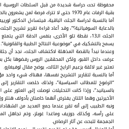
محفوظة تحت حراسة شديدة من قبل السلطات الروسية التي
بقية الرفات عام 1970 حتى لا تترك فرصة لمن يشعرون بالحنين إلى الرايخ.
أما بالنسبة لدراسة الجثث الباقية، فيتساءل الدكتور ل
الجثث الـ13، نقطة تلو الأخرى، بنفس الدقة التي 
يسمح بالتشكيك في “موضوعية النتائج الطبية والقانونية”.
وعندما نبدأ بالقصة المذهلة لاكتشاف الجثث، نجد أن جثة
عرضت داخل القبو، ولكن المحققين الروس رفضوها بكل بس
تعتبر غير لائقة بزعيم الرايخ الثالث، يوضح مقال لوفيغارو.
أما بالنسبة لتقارير التشريح نفسها، فهناك شيء واحد مؤك
“الرضوخ للمطالب السياسية”، ولذلك خلصت التقارير إل
الأخيرتين وهما اللتان يفترض أنهما خاصتان بأدولف هتلر وإي
ونبه الطبيب إلى أنه تقرر عندما جمع العديد من الشهادات
على رأسه، وكذلك جوزيف وماغدا غوبلز، وتم تجاهل الم
الجمجمة للبحث عن آثار الرصاص.