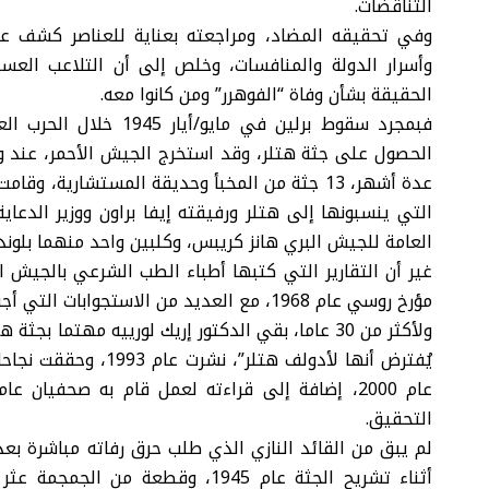
التناقضات.
وفي تحقيقه المضاد، ومراجعته بعناية للعناصر كشف عنه
وأسرار الدولة والمنافسات، وخلص إلى أن التلاعب العس
الحقيقة بشأن وفاة “الفوهرر” ومن كانوا معه.
فبمجرد سقوط برلين في ما
الحصول على جثة هتلر، وقد استخرج الجيش الأحمر، عند وصو
عدة أشهر، 13 جثة من المخبأ وحديقة المستشارية
التي ينسبونها إلى هتلر ورفيقته إيفا براون ووزير الدعاي
العامة للجيش البري هانز كريبس، وكلبين واحد منهما بلوند
مؤرخ روسي عام 1968، مع العديد من الاستجوابات التي أجرتها المخابرات الأميركية والسوفياتية.
ولأكثر من 30 عاما، بقي الدكتور إريك لورييه مهتما
يُفترض أنها لأدولف هت
التحقيق.
لم يبق من القائد النازي الذي طلب حرق رفاته مباشرة بعد
أثناء تشريح الجثة عام 1945، وقطع