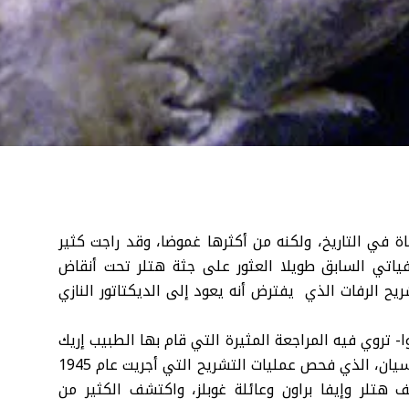
ة في التاريخ، ولكنه من أكثرها غموضا، وقد راجت كثير
فياتي السابق طويلا العثور على جثة هتلر تحت أنقاض
ح الرفات الذي يفترض أنه يعود إلى الديكتاتور النازي
- تروي فيه المراجعة المثيرة التي قام بها الطبيب إريك
لورييه، رئيس الوحدة الطبية القضائية في مستشفى فالنسيان، الذي فحص عمليات التشريح التي أجريت عام 1945
 هتلر وإيفا براون وعائلة غوبلز، واكتشف الكثير من