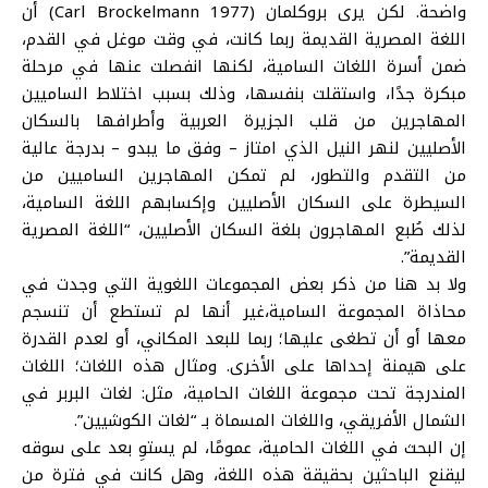
واضحة. لكن يرى بروكلمان (Carl Brockelmann 1977) أن
اللغة المصرية القديمة ربما كانت، في وقت موغل في القدم،
ضمن أسرة اللغات السامية، لكنها انفصلت عنها في مرحلة
مبكرة جدًا، واستقلت بنفسها، وذلك بسبب اختلاط الساميين
المهاجرين من قلب الجزيرة العربية وأطرافها بالسكان
الأصليين لنهر النيل الذي امتاز – وفق ما يبدو – بدرجة عالية
من التقدم والتطور، لم تمكن المهاجرين الساميين من
السيطرة على السكان الأصليين وإكسابهم اللغة السامية،
لذلك طُبع المهاجرون بلغة السكان الأصليين، “اللغة المصرية
القديمة”.
ولا بد هنا من ذكر بعض المجموعات اللغوية التي وجدت في
محاذاة المجموعة السامية،غير أنها لم تستطع أن تنسجم
معها أو أن تطغى عليها؛ ربما للبعد المكاني، أو لعدم القدرة
على هيمنة إحداها على الأخرى. ومثال هذه اللغات؛ اللغات
المندرجة تحت مجموعة اللغات الحامية، مثل: لغات البربر في
الشمال الأفريقي، واللغات المسماة بـ “لغات الكوشيين”.
إن البحث في اللغات الحامية، عمومًا، لم يستوِ بعد على سوقه
ليقنع الباحثين بحقيقة هذه اللغة، وهل كانت في فترة من