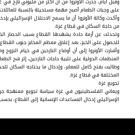
وقبل أيام، حذرت الأونروا من أن أكثر من مليوني نازح ف
على وجبات الطعام أصبح مهمة مستحيلة بالنسبة للعائلات
من حاجة السكان في قطاع غزة.
وتحدثت عن أزمة حادة يشهدها القطاع بسبب الحصار الذ
للحصول على الخبز، بعد إغلاق معظم المخابز جنوب القطاع.
وأشارت الأونروا إلى أن أوضاع النازحين في خيام النزوح و
المنظمات الدولية على تلبية حاجات النازحين، إثر شح الطعام
وطالبت بفتح كامل للمعابر، وإدخال ما يحتاجه السكان للح
المختلفة في قطاع غزة.
تجويع غزة
ويعاني الفلسطينيون في غزة سياسة تجويع ممنهجة جراء
الإسرائيلي إدخال المساعدات الإنسانية إلى القطاع، بحس