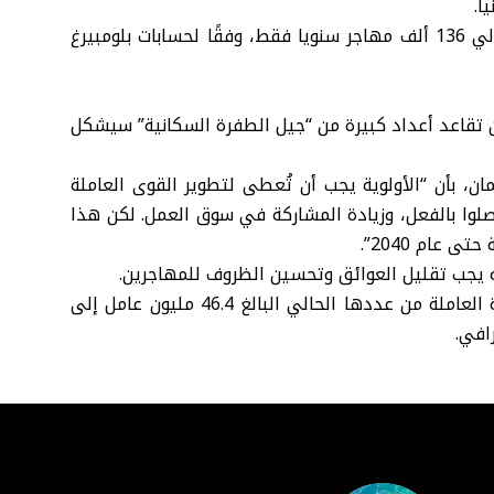
ا.
وبالمقارنة، بلغ متوسط الهجرة في العقد الذي سبقه حوالي 136 ألف مهاجر سنويا فقط، وفقًا لحسابات بلومبيرغ
ن تقاعد أعداد كبيرة من “جيل الطفرة السكانية” سيشكل
 بأن “الأولوية يجب أن تُعطى لتطوير القوى العاملة
وصلوا بالفعل، وزيادة المشاركة في سوق العمل. لكن هذا
 عام 2040”.
إنه يجب تقليل العوائق وتحسين الظروف للمهاجرين.
ومن دون مهاجرين إضافيين، تتوقع الدراسة انخفاض القوة العاملة من عددها الحالي البالغ 46.4 مليون عامل إلى