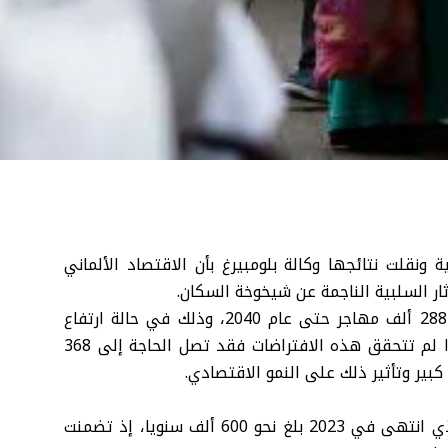
ونقلت نتائجها وكالة بلومبيرغ بأن الاقتصاد الألماني
ار السلبية الناجمة عن شيخوخة السكان.
وأوضحت الدراسة أن ألمانيا بحاجة إلى تدفق سنوي يبلغ 288 ألف مهاجر حتى عام 2040، وذلك في حالة ارتفاع
معدلات مشاركة النساء وكبار السن في سوق العمل، وإذا لم تتحقق هذه الافتراضات فقد تصل الحاجة إلى 368
بير وتأثير ذلك على النمو الاقتصادي.
تشير الأرقام إلى أن متوسط صافي الهجرة في العقد الذي انتهى في 2023 بلغ نحو 600 ألف سنويا، إذ تضمنت