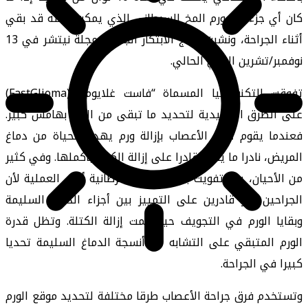
كان أي جزء من ورم المخ السرطاني الذي يمكن إزالته قد بقي
أثناء الجراحة، ونشرت نتائج الابتكار الجديد بمجلة نيتشر في 13
نوفمبر/تشرين الثاني الحالي.
تفوقت التكنولوجيا المسماة “فاست غلايوما” (FastGlioma)
على الطرق التقليدية لتحديد ما تبقى من الورم بهامش كبير.
فعندما يقوم جراح الأعصاب بإزالة ورم يهدد الحياة من دماغ
المريض، نادرا ما يكون قادرا على إزالة الكتلة بأكملها. وفي كثير
من الأحيان، يتم تفويت بعض الخلايا سرطانية أثناء العملية لأن
الجراحين غير قادرين على التمييز بين أجزاء الدماغ السليمة
وبقايا الورم في التجويف حيث تمت إزالة الكتلة. وتظل قدرة
الورم المتبقي على التشابه مع أنسجة الدماغ السليمة تحديا
كبيرا في الجراحة.
وتستخدم فرق جراحة الأعصاب طرقا مختلفة لتحديد موقع الورم