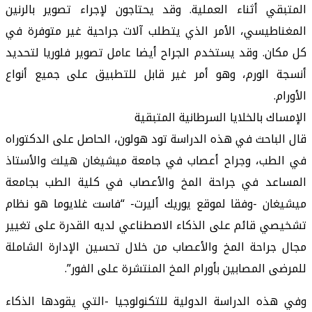
المتبقي أثناء العملية. وقد يحتاجون لإجراء تصوير بالرنين
المغناطيسي، الأمر الذي يتطلب آلات جراحية غير متوفرة في
كل مكان. وقد يستخدم الجراح أيضا عامل تصوير فلوريا لتحديد
أنسجة الورم، وهو أمر غير قابل للتطبيق على جميع أنواع
الأورام.
الإمساك بالخلايا السرطانية المتبقية
قال الباحث في هذه الدراسة تود هولون، الحاصل على الدكتوراه
في الطب، وجراح أعصاب في جامعة ميشيغان هيلث والأستاذ
المساعد في جراحة المخ والأعصاب في كلية الطب بجامعة
ميشيغان -وفقا لموقع يوريك أليرت- “فاست غلايوما هو نظام
تشخيصي قائم على الذكاء الاصطناعي لديه القدرة على تغيير
مجال جراحة المخ والأعصاب من خلال تحسين الإدارة الشاملة
للمرضى المصابين بأورام المخ المنتشرة على الفور”.
وفي هذه الدراسة الدولية للتكنولوجيا -التي يقودها الذكاء