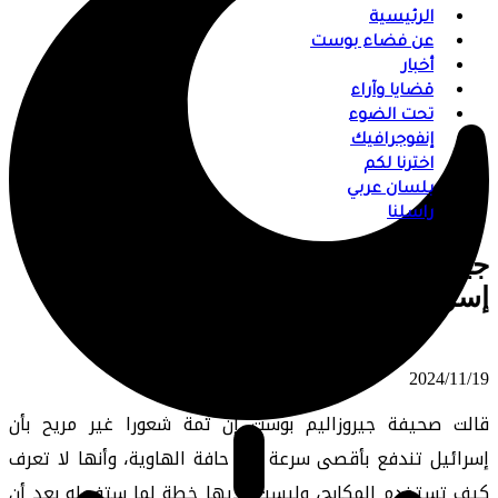
الرئيسية
عن فضاء بوست
أخبار
قضايا وآراء
تحت الضوء
إنفوجرافيك
اخترنا لكم
بلسان عربي
راسلنا
جيروزاليم بوست: يا ترى إلى أين تتجه
إسرائيل؟
⠀ 2024/11/19
قالت صحيفة جيروزاليم بوست إن ثمة شعورا غير مريح بأن
إسرائيل تندفع بأقصى سرعة نحو حافة الهاوية، وأنها لا تعرف
كيف تستخدم المكابح، وليست لديها خطة لما ستفعله بعد أن