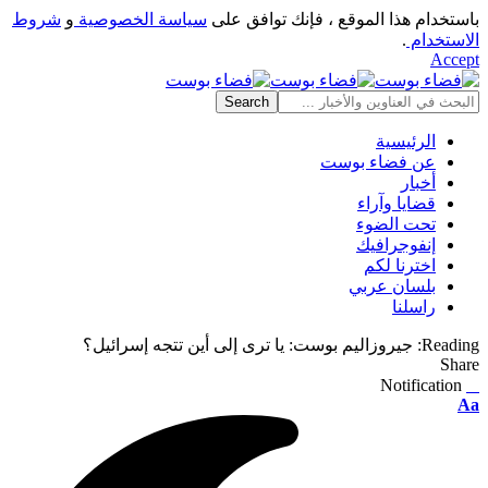
باستخدام هذا الموقع ، فإنك توافق على
سياسة الخصوصية
و
شروط
الاستخدام
.
Accept
الرئيسية
عن فضاء بوست
أخبار
قضايا وآراء
تحت الضوء
إنفوجرافيك
اخترنا لكم
بلسان عربي
راسلنا
Reading:
جيروزاليم بوست: يا ترى إلى أين تتجه إسرائيل؟
Share
Notification
⠀
Font
Aa
Resizer