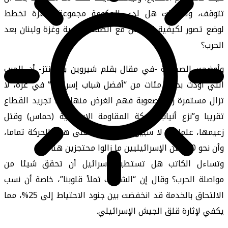
تتوقف، وتساءلت هل لدى الحكومة مجموعة جاهزة تخطط
لوضع تصور لكيفية التعامل مع الضفة الغربية وغزة ولبنان بعد
الحرب؟
وأوضحت الصحيفة -في مقال بقلم شيروين بومرانتز- أن الحرب
التي أودت بحياة مئات من “أفضل شباب إسرائيل” في غزة، لا
تزال مستمرة رغم صعوبة فهم الغرض منها بعد تجريد القطاع
تقريبا و”نزع أنياب” حركة المقاومة الإسلامية (حماس) وقتل
زعيمها، علما أنه لا سبيل إلى القضاء على هذه الحركة تماما،
وأن نحو 100 من الإسرائيليين ما زالوا محتجزين هناك.
وتساءل الكاتب هل تستطيع إسرائيل أن تحقق شيئا من
مواصلة الحرب؟ وقال إن “الشكوك تملأ قلوبنا”، خاصة أن نسب
الالتحاق بالخدمة قد انخفضت بين جنود الاحتياط إلى 25%، مما
يكفي لإثارة قلق الجيش الإسرائيلي.