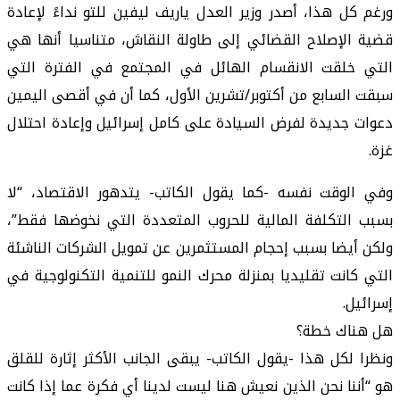
ورغم كل هذا، أصدر وزير العدل ياريف ليفين للتو نداءً لإعادة
قضية الإصلاح القضائي إلى طاولة النقاش، متناسيا أنها هي
التي خلقت الانقسام الهائل في المجتمع في الفترة التي
سبقت السابع من أكتوبر/تشرين الأول، كما أن في أقصى اليمين
دعوات جديدة لفرض السيادة على كامل إسرائيل وإعادة احتلال
غزة.
وفي الوقت نفسه -كما يقول الكاتب- يتدهور الاقتصاد، “لا
بسبب التكلفة المالية للحروب المتعددة التي نخوضها فقط”،
ولكن أيضا بسبب إحجام المستثمرين عن تمويل الشركات الناشئة
التي كانت تقليديا بمنزلة محرك النمو للتنمية التكنولوجية في
إسرائيل.
هل هناك خطة؟
ونظرا لكل هذا -يقول الكاتب- يبقى الجانب الأكثر إثارة للقلق
هو “أننا نحن الذين نعيش هنا ليست لدينا أي فكرة عما إذا كانت