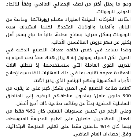
وهو ما يمثل أكثر من نصف الإجمالي العالمي، وفقاً للاتحاد
الدولي للروبوتات.
اعتادت الشركات الصينية استيراد معظم روبوتاتها، وخاصة من
اليابان وألمانيا والولايات المتحدة. لكنها استبدلت هذه
الروبوتات بشكل متزايد بنماذج محلية، غالباً ما تباع بسعر أقل
بكثير من سعر عروض المنافسين الأجانب.
وهذا يساعد في خفض تكلفة معدات التصنيع الذكية في
الصين، لكن الخبراء يقولون إنه لا يزال هناك عملاً يجب القيام به
لتدريب القوى العاملة التي ستستخدمها، إذ تتطلب الآلات
المعقدة معرفة تقنية، بما في ذلك المهارات الهندسية لإصلاح
الأجزاء المكسورة وفهم البرنامج الذي يدير الآلات.
تعتمد صناعة التصنيع في الصين بشكل كبير على ما يقرب من
300 مليون عامل؛ يغادرون مناطقهم الريفية إلى المناطق
الساحلية الحضرية بحثاً عن وظائف صناعية ذات أجور أفضل.
وعلى الرغم من تحسن مستويات التعليم، كان 52% فقط من
العمال المهاجرين حاصلين على تعليم المدرسة المتوسطة،
بينما كان 14% حاصلين فقط على تعليم المدرسة الابتدائية،
وفق إحصاءات العام الماضي.