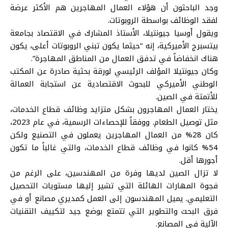
وجد الباحثون أن هؤلاء العمال المهاجرين هم الأكثر عرضة
لفقد الوظائف بواسطة الروبوتات.
ويقول أوسيا جيونتيلا، الأستاذ المشارك في الاقتصاد بجامعة
بيتسبرج الأميركية، إنه “حيثما يكون تبني الروبوتات أعلى، يكون
هناك انخفاضاً في تدفق العمال من المناطق المهاجرة”.
وكان جيونتيلا المؤلف الرئيسي لورقة بحثية صادرة عن المكتب
الوطني الأميركي للبحوث الاقتصادية عن استجابة العمالة
للأتمتة في الصين.
يختار العمال المهاجرون بشكل متزايد وظائف قطاع الخدمات،
مثل توصيل الطعام. ووفقاً للإحصاءات الرسمية، في عام 2023،
كان 28% من العمال المهاجرين يعملون في التصنيع ولكن
54% كانوا في وظائف قطاع الخدمات، والتي غالباً ما تكون
أجورها أقل.
لا تزال الصين لديها وفرة من المهندسين، على الرغم من
فجوة المهارات الهائلة التي تشير إليها مستويات التحصيل
التعليمي. يميل المهندسون إلى العمل كمديري مصانع أو في
فرق البحث والتطوير التي تتمتع بوضع جيد لتكييف التقنيات
الآلية في المصانع.