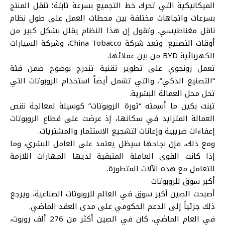
الميكانيكية التي تحرك خط التجميع بسرعة ثابتة؛ تنقل المنتج
بسرعات واتجاهات مختلفة بين محطات العمل على طول نظام
ناقل مغناطيسي. وتقول إن هذا النظام يقلل بشكل كبير من
أوقات التصنيع. وتعد شركة China Tobacco، وشركة السيارات
الكهربائية BYD من بين عملائها.
تعمل زونجوي على تطوير تقنية تندرج بوضوح ضمن فئة
“التصنيع الذكي”، والتي تشمل أيضاً استخدام الروبوتات التي
تحل محل العمالة البشرية.
تبنت بكين ما أسمته “ثورة الروبوتات” كوسيلة لمعالجة نقص
العمالة المتزايد في سكانها، إذ عرضت على قطاع الروبوتات
إعفاءات ضريبية وإعانات لتشجيع الاستثمار والمشتريات.
ومع ذلك، فإن نجاحها سيظل يعتمد على العامل البشري، وما
إذا كانت القوى العاملة المتبقية لديها المهارات اللازمة
للتعامل مع هذه الآلات المتطورة.
أكبر سوق للروبوتات
أصبحت الصين أكبر سوق في العالم للروبوتات الصناعية، ويرجع
ذلك جزئياً إلى الدعم الحكومي على مدى العقد الماضي.
في العام الماضي، كان في الصين أكثر من 276 ألف روبوت،