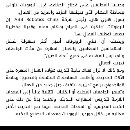
وحسب المطلعين على قطاع الصناعة، فإن الروبوتات تتولى
ببساطة المهام التي يتجنبها المزيد والمزيد من العمال.
يقول هنري هان، رئيس شركة ABB Robotics China، إن
الروبوتات “ماهرة في القيام بمهام مملة وقذرة وخطيرة
يصعب توظيف العمال لها”.
ويضيف أن تبني الروبوتات أصبح أكثر سهولة بفضل
“المهندسين المتعلمين والعمال المهرة من مئات الجامعات
والمدارس المهنية في جميع أنحاء الصين”.
تدريب العمال
ومع ذلك، لا تزال هناك حاجة لتدريب هؤلاء العمال المهرة على
الآلات الجديدة. وأطلقت المقاطعات المشبعة بالتصنيع، وخاصة
قوانجدونج، برامج تدريبية لتثقيف جيل جديد من العمال.
وتفتقر الجامعات المحلية أو الكليات التقنية غالباً إلى المعدات
اللازمة لتدريس المهارات الحديثة، وتعتمد بدلاً من ذلك على
الكتب المدرسية أو المعدات القديمة. فيما يتم التدريب الأكثر
فعالية من خلال موردي الروبوتات ومعدات التصنيع الذكية.