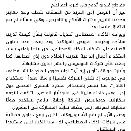
مقاطع فيديو تُدمج في كبرى أعمالهم.
غير أن التوصل إلى المزيد من الصفقات يتطلب وضع معايير
محددة لتقييم مكتبات الأفلام والتلفزيون، وهي مسألة لم يتم
الاتفاق عليها بعد.
ويواجه الذكاء الاصطناعي تحديات قانونية بشأن كيفية تدريب
نماذجه وطريقة تعويض المواهب؛ وقد رفعت عدة دعاوى
قضائية على شركات الذكاء الاصطناعي، من بينها رنواي، بسبب
استخدام أعمال إبداعية لتدريب النماذج دون إذن أصحابها. كما
رفعت بعض شركات الموسيقى والنشر دعاوى مشابهة.
وأثارت مواقف “أوبن إيه آي” تجاه حقوق الطبع والنشر مخاوف
في هوليود، إذ تتبنى الشركة تفسيرًا واسعًا لمبدأ “الاستخدام
العادل”، مما يسمح باستخدام محدود للمحتوى المحمي دون
إذن. وفي حادثة مثيرة في مايو/أيار الماضي، اتهمت النجمة
سكارليت جوهانسون الشركة بإطلاق برنامج يستخدم صوتًا
مشابها لصوتها، رغم رفضها سابقًا المشاركة في المشروع.
وحتى الآن، لم تقم الأستوديوهات الكبرى برفع دعاوى قضائية
على شركات الذكاء الاصطناعي، لكن هذا الخيار ليس مستبعدا
في المستقبل.