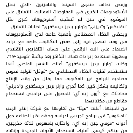
ورفض تحالف منتجي السينما والتلفزيون -الذي يمثل
الأستوديوهات الكبرى في المفاوضات العمالية- التعليق على
الموضوع، في حين لم تستجب أستوديوهات كبرى مثل
“نتفليكس” و”ديزني” و”وارنر برذرز ديسكفري” لطلبات التعليق.
ويحظى الذكاء الاصطناعي بأهمية خاصة لدى الأستوديوهات
في وقت تسعى فيه إلى خفض التكاليف، خاصة مع تزايد
الاعتماد على البث الرقمي على حساب التلفزيون التقليدي
وصعوبة استعادة إيرادات شباك التذاكر بعد جائحة “كوفيد-19”.
وكانت “وارنر برذرز ديسكفري” أعلنت الشهر الماضي أنها
ستستخدم تقنيات الذكاء الاصطناعي من “غوغل” لتوليد نصوص
مصاحبة للبرامج غير المكتوبة، مما يقلل من وقت الإنتاج
وتكاليفه بشكل كبير. كما تُجري وارنر برذرز ديسكفري و”ديزني”
محادثات مع “أوبن إيه آي” للحصول على تراخيص لاستخدام
مقاطع من مكتباتهما.
من ناحيتها، أعلنت “ميتا” عن تعاونها مع شركة إنتاج الرعب
“بلمهوس” في برنامج تجريبي لدراسة وجهة نظر الصناعة حول
أدوات “موفي جين إيه آي”. واختارت بلمهوس ثلاثة مخرجين،
من بينهم كيسي أفليك، لاستخدام الأدوات الجديدة وإنشاء