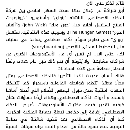
نتائج تذكر حتى الآن.
أبرز شراكة تم الإعلان عنها عقدت الشهر الماضي بين شركة
الذكاء الاصطناعي الناشئة “رنواي” وأستوديو “لايونزغيت”،
المنتج لسلاسل أفلام مثل “جون ويك” (John Wick) و”ألعاب
الجوع” (The Hunger Games). وبموجب هذه الاتفاقية، ستعمل
“رنواي” على تطوير نموذج ذكاء اصطناعي يساعد في عمليات
مثل التخطيط المبدئي للقصص (storyboarding).
لكن حتى الآن، لم تعلن أي من الأستوديوهات الكبرى عن
شراكات مشابهة، ولا يُتوقع أن يتم ذلك قبل عام 2025، وفقًا
لمصادر مطلعة على هذه المحادثات.
هناك أسباب عديدة لهذا التأخير؛ فالذكاء الاصطناعي يمثل
مجالًا معقدًا تتطور ضوابطه القانونية باستمرار. كما تتشكك
الجهات المنتجة بمدى قبول الجمهور للأفلام التي تُصنع أساسًا
باستخدام أدوات الذكاء الاصطناعي. وهناك أيضًا تساؤلات بشأن
كيفية تقدير قيمة مكتبات الأستوديوهات لأغراض الذكاء
الاصطناعي، إضافة إلى مخاوف تتعلق بحماية الملكية الفكرية.
كما أن الذكاء الاصطناعي يعد قضية شائكة في صناعة
الترفيه، حيث تسود حالة من انعدام الثقة تجاه شركات التقنية