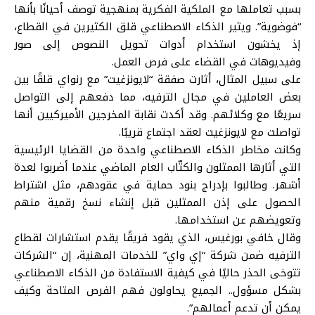
بسبب تعاملها مع الملكية الفكرية بمنهجية توصف أحيانًا بأنها
“فوضوية”. ويثير الذكاء الاصطناعي قلق الكثيرين في القطاع،
إذ يخشون استخدام أدوات تحويل النصوص إلى صور
وفيديوهات في القضاء على فرص العمل.
على سبيل المثال، أثارت صفقة “لايونزغيت” مع رنواي قلقًا بين
بعض العاملين في مجال الترفيه، مما دفعهم إلى التواصل
سريعًا مع وكلائهم. وقد أكدت نقابة المخرجين الأميركيين أنها
تواصلت مع لايونزغيت لعقد اجتماع قريبًا.
وكانت مخاطر الذكاء الاصطناعي واحدة من القضايا الرئيسية
التي أثارها الممثلون والكتّاب العام الماضي عندما أضربوا لعدة
أشهر. وطالبوا بإدراج بنود حماية في عقودهم، مثل اشتراط
الحصول على إذن الممثلين قبل إنشاء نسخ رقمية منهم
وتعويضهم عن استخدامها.
وقال خافي بورغيس، الذي يقود فريقًا يقدم استشارات لقطاع
الترفيه ضمن شركة “إي واي” للخدمات المهنية، إن “الشركات
تتوخى الحذر حاليًا في كيفية الاستفادة من الذكاء الاصطناعي
بشكل مسؤول.. الجميع يحاولون فهم الفرص المتاحة وكيف
يمكن أن تدعم أعمالهم”.