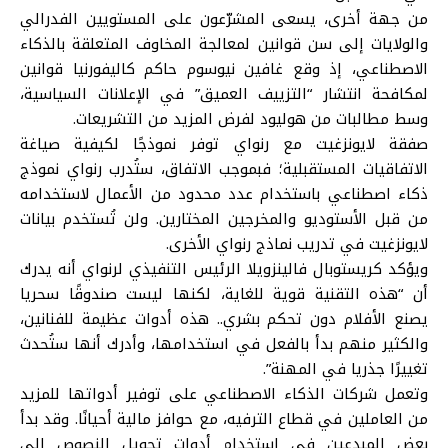
من جهة أخرى، يسعى المشرّعون على المستويين الفدرالي
والولايات إلى سن قوانين لمعالجة المخاوف المتعلقة بالذكاء
الاصطناعي، إذ وقع غافين نيوسوم حاكم كاليفورنيا قوانين
لمكافحة انتشار “التزييف العميق” في الإعلانات السياسية،
وسط مطالبات من هوليود لفرض المزيد من التشريعات.
صفقة لايونزغيت مع رنواي توفر نموذجًا لكيفية صياغة
الاتفاقيات المستقبلية؛ فبموجب الاتفاق، ستُدرب رنواي نموذج
ذكاء اصطناعي باستخدام عدد محدود من الأعمال لاستخدامه
من قبل الأستوديو والمخرجين المختارين. ولن تُستخدم بيانات
لايونزغيت في تدريب نماذج رنواي الأخرى.
ويؤكد كريستوبال فالينزويلا الرئيس التنفيذي لرنواي أنه يدرك
أن “هذه التقنية قوية للغاية، لكنها ليست صندوقًا سحريا
يصنع الأفلام دون تحكم بشري.. هذه أدوات عظيمة للفنانين،
والكثير منهم بدأ بالفعل في استخدامها، وأدرك أنها ستُحدث
تغييرًا جذريا في المهنة”.
وتعمل شركات الذكاء الاصطناعي على توفير أدواتها للمزيد
من العاملين في قطاع الترفيه، مع حوافز مالية أحيانًا. وقد بدأ
بعض المبدعين في استخدام أدوات تحويل النصوص إلى