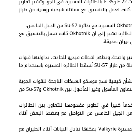
وأحرزت القوات الجوية الأميركية تقدماً كبيراً في ربط طائرات F-22 وF-35 بالطائرات المسيرة في الجو. وتشير تقارير
كانت تعمل بالتنسيق مع مقاتلة شبحية روسية من طراز
وقال موقع Warrior Maven، إن الأدلة المحيطة بإسقاط الطائرة تشير إلى أن Okhotnik كانت تعمل بالتنسيق مع
تزال الظروف الدقيقة التي أدت إلى إسقاط Okhotnik غير واضحة. وتظهر لقطات فيديو للحادث، تداولتها قنوات
تواصل اجتماعي مؤيدة لكل من كييف وموسكو، طائرة مقاتلة من طراز SU-57 تُسقط الطائرة المسيرة باستخدام ما
بشأن كيفية نسخ موسكو الشبكات الناجحة للقوات الجوية
الأميركية لطائرات F-35 وF-22، وValkyrie بدون طيار مع التعاون المأهول وغير المأهول بين Okhotnik وSu-57 من
قدماً كبيراً في تطوير مفهومها للتعاون بين الطائرات
 من الجيل الخامس من التواصل مع بعضها البعض أثناء
وأظهر مختبر أبحاث القوات الجوية الأميركية، أن طائرتها المسيرة Valkyrie يمكنها تبادل البيانات أثناء الطيران مع