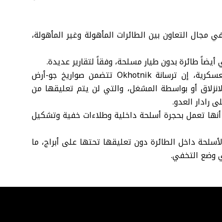
مجال التعاون بين الطائرات المأهولة وغير المأهولة،
ضاً طائرة بدون طيار مسلحة، وفقاً لتقارير عديدة.
وقال فاديم كوزيولين من الأكاديمية الروسية للعلوم العسكرية، إن ترسانة Okhotnik تتضمن صواريخ جو-أرض
انزلاق أو بواسطة المشغل، والتي لن يتم تعليقها من
 رادار العدو.
 كبيرة، إذ ورد أنها تعمل بحجرة أسلحة داخلية وطلاءات خفية وتشكيل
لأسلحة داخل الطائرة دون تعليقها تحتها على أبراج، ما
ي وضع التخفي.