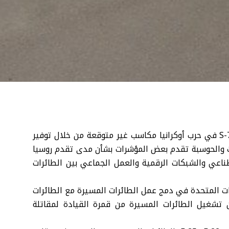
ربما يحقق إسقاط طائرة روسية مسيرة طراز S-70 Okhotnik في حرب أوكرانيا مكاسب غير متوقعة من خلال توفير
ونيات والحوسبة تقدم بعض المؤشرات بشأن مدى تقدم روسيا
ناعي والشبكات الرقمية والعمل الجماعي بين الطائرات
ايات المتحدة في دمج عمل الطائرات المسيرة مع الطائرات
يعرف ببرنامج Loyal wingman، إذ يُمكن تشغيل الطائرات المسيرة من قمرة القيادة لمقاتلة