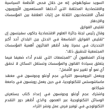
السويد ستوكهولم، إنه من خلال فحص الأنظمة السياسية
والاقتصادية المختلفة التي أدخلها المستعمرون الأوروبيون،
تمكّن الاقتصاديون الثلاثة من إثبات العلاقة بين المؤسسات
والازدهار.
تقليص الفوارق
وقال رئيس لجنة جائزة العلوم الاقتصادية جاكوب سفينسون إن
“تقليص الفوارق الشاسعة في الدخل بين البلدان أحد أكبر
التحديات في عصرنا. وقد أظهر الفائزون أهمية المؤسسات
المجتمعية لتحقيق ذلك”.
وذكر المنظمون أن “المجتمعات التي تقدم أداء ضعيفا فيما
يتعلق بسيادة القانون والمؤسسات وتستغل السكان لا تحقق
أي نمو أو تغيير نحو الأفضل”.
ويعمل البروفيسور التركي عجم أوغلو وجونسون في معهد
ماساشوستس للتكنولوجيا، في حين يعمل روبنسون في جامعة
شيكاغو.
واشترك عجم أوغلو وجونسون في إعداد كتاب يستعرض
الوسائل التكنولوجية عبر العصور، والذي أظهر دور التقدم
التكنولوجي في توفير فرص عمل ونشر الثراء.