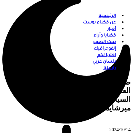
الرئيسية
عن فضاء بوست
أخبار
قضايا وآراء
تحت الضوء
إنفوجرافيك
اخترنا لكم
بلسان عربي
راسلنا
صدور كتاب “النظرية الواقعية في حقل
العلاقات الدولية: دراسة لمتغيرات
السياسة العالمية من منظور واقعية
ميرشايمر الهجومية”
⠀ 2024/10/14