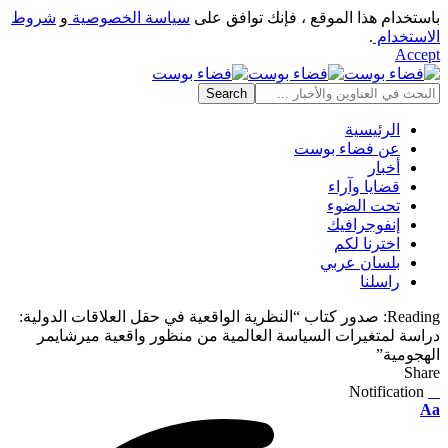
باستخدام هذا الموقع ، فإنك توافق على
سياسة الخصوصية
و
شروط
الاستخدام
.
Accept
الرئيسية
عن فضاء بوست
أخبار
قضايا وآراء
تحت الضوء
إنفوجرافيك
اخترنا لكم
بلسان عربي
راسلنا
Reading:
صدور كتاب “النظرية الواقعية في حقل العلاقات الدولية:
دراسة لمتغيرات السياسة العالمية من منظور واقعية ميرشايمر
الهجومية”
Share
Notification
⠀
Font
Aa
Resizer