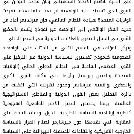
على التنبؤ بانهيار الاتحاد السوفياتي وبأن محدد التوازن في
القوى الذي تستند عليه الواقعية لم يعد قائما بعدما تفردت
الولايات المتحدة بقيادة النظام العالمي، فإن ميرشايمر أعاد من
جديد الفكر الواقعي إلى الواجهة عبر نموذج يتسم بالحضور
القوي في الحقل النظري بالعلاقات الدولية في العصر الحالي.
ويركز المؤلف في القسم الثاني من الكتاب على الواقعية
الهجومية كنموذج تفسيري للسياسة الدولية عبر التركيز على
القوى العظمى الفاعلة في النظام الدولي الحالي (الولايات
المتحدة والصين وروسيا) وأيضا على مكانة القوى الكبرى
والصغرى بواقعية ميرشايمر وحدود نظريته التي اغفلت من
دائرة التحليل بعض القوى الدولية والمناطق الاستراتيجية
العالمية، بينما يخصص الفصل الأخير للواقعية الهجومية
كنظرية إرشادية للسياسة الخارجية للدول، ويقف الباحث على
المقاربة التي يقدمها جون ميرشايمر لصناع القرار بالسياسة
الخارجية الأمريكية وانتقاداته للهيمنة الليبرالية على السياسة