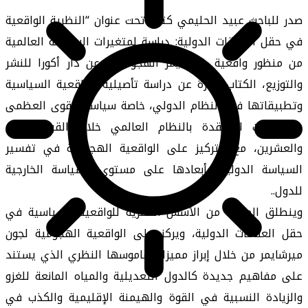
صدر للباحث عبيد الحليمي كتاب تحت عنوان “النظرية الواقعية
في حقل العلاقات الدولية: دراسة لمتغيرات السياسة العالمية
من منظور واقعية ميرشايمر الهجومية”، عن دار أكورا للنشر
والتوزيع، الكتاب عبارة عن دراسة تأصيلية للواقعية السياسية
وتطبيقاتها في النظام الدولي، خاصة سياسة القوى العظمى
والتفاعلات المعقدة بالنظام العالمي خلال القرن الواحد
والعشرين، مع التركيز على الواقعية الهجومية في تفسير
السياسة الدولية وأبعادها على مستوى السياسة الخارجية
للدول..
وينطلق المؤلف من الأسس النظرية للواقعية السياسية في
حقل العلاقات الدولية، ويركز على الواقعية الهجومية لجون
ميرشايمر من خلال إبراز مميزات قاموسها النظري الذي يستند
على مفاهيم جديدة كالدول التعديلية والمياه المانعة للغزو
والزيادة النسبية في القوة والهيمنة الإقليمية والكذب في