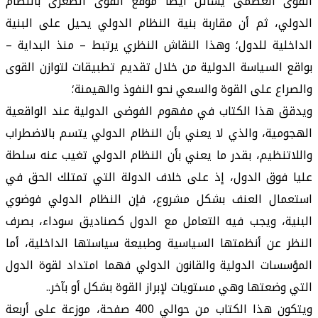
القوى العظمى يسائل أيضا موقع القوى الصغرى بالنظام
الدولي، ثم أن مقاربة بنية النظام الدولي يحيل على البنية
الداخلية للدول؛ وهذا النقاش النظري يرتبط – منذ البداية –
بواقع السياسة الدولية من خلال تقديم تطبيقات لتوازن القوى
والصراع على القوة والسعي نحو النفوذ والهيمنة؛
ويدقق هذا الكتاب في مفهوم الفوضى الدولية عند الواقعية
الهجومية، والذي لا يعني بأن النظام الدولي يتسم بالاضطراب
واللاتنظيم، بقدر ما يعني بأن النظام الدولي تغيب عنه سلطة
عليا فوق الدول، إذ على خلاف الدولة التي تمتلك الحق في
استعمال العنف بشكل مشروع، فإن النظام الدولي فوضوي
البنية، ويجب فيه التعامل مع الدول كصناديق سوداء، بصرف
النظر عن أنظمتها السياسية وطبيعة سياستها الداخلية، أما
المؤسسات الدولية والقانون الدولي فهما امتداد لقوة الدول
التي وضعتها وهي مستويات لإبراز القوة بشكل أو بآخر..
ويتكون هذا الكتاب من حوالي 400 صفحة، موزعة على أربعة