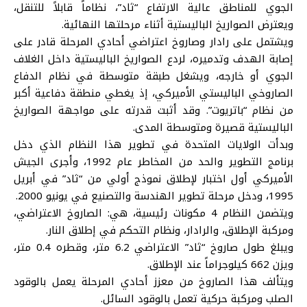
الجوي للمناطق عالية الارتفاع “ثاد”، نظاماً قابلاً للتنقل،
ويعترض الصواريخ الباليستية أثناء مرحلتها النهائية.
ويشتمل على رادار وصاروخ اعتراضي أحادي المرحلة قادر على
إصابة الهدف وتدميره، لردع الصواريخ الباليستية داخل الغلاف
الجوي أو خارجه، ويشغل طبقة متوسطة في نظام الدفاع
الصاروخي الباليستي الأميركي، إذ يغطي منطقة دفاعية أكبر
من نظام “باتريوت”. وقد أثبت قدرته على مواجهة الصواريخ
الباليستية قصيرة ومتوسطة المدى.
وبدأت الولايات المتحدة في تطوير هذا النظام الذي دخل
برنامج التطوير والحد من المخاطر عام 1992، وأجرى الجيش
الأميركي أول اختبار لإطلاق نموذج أولي من “ثاد” في أبريل
1995، ودخل مرحلة تطوير الهندسة والتصنيع في يونيو 2000.
ويتضمن النظام 4 مكونات رئيسية، هي: الصاروخ الاعتراضي،
ومركبة الإطلاق، والرادار، ونظام التحكم في إطلاق النار.
ويبلغ طول صاروخ “ثاد” الاعتراضي 6.2 متر، وقطره 0.4 متر،
ويزن 662 كيلوجراماً عند الإطلاق.
ويتألف هذا الصاروخ من معزز أحادي المرحلة يعمل بالوقود
الصلب ومركبة حركية تعمل بالوقود السائل.