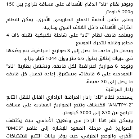
ويوفر نظام “ثاد” الدفاع للأهداف على مسافة تتراوح بين 150
و200 كيلومتر.
وعلى عكس أنظمة الدفاع الصاروخي الأخرى، يمكن للنظام
اعتراض الأهداف داخل الغلاف الجوي وخارجه.
ويعتمد قاذف نظام “ثاد” على شاحنة تكتيكية ثقيلة ذات 4
محاور وقابلة للتحرك الموسع.
ويحمل كل قاذف ما يصل إلى 8 صواريخ اعتراضية، يتم وضعها
في عبوات إطلاق بطول 6.6 متر ووزن 1044 كيلو جرام.
وتوجد 8 صواريخ اعتراضية لكل قاذفة، وتشتمل بطارية “ثاد”
النموذجية على 6 قاذفات، ويستغرق إعادة تحميل كل قاذفة
ما يصل إلى 30 دقيقة.
رادار المراقبة
يستخدم نظام “ثاد” رادار المراقبة الراداري القابل للنقل التابع
“AN/TPY-2” لاكتشاف وتتبع الصواريخ المعادية على مسافة
تتراوح بين 870 إلى 3000 كيلومتر.
ويمكن نشر هذا الرادار في وضعين: الأمامي، حيث يكتشف
الصواريخ في مرحلة الصعود للإشارة إلى عناصر “BMDS”
الأخرى، والوضع الطرفي، حيث يوفر بيانات التتبع للاشتباكات