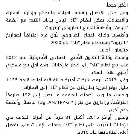
الأكبر حجماً.
ومن خلال الاتصال بشبكة القيادة والتحكم وإدارة المعارك
والاتصالات، يمكن لنظام “ثاد” تبادل بيانات التتبع مع أنظمة
“Aegis”، وأنظمة الدفاع الصاروخي “باتريوت”.
وأظهرت وكالة الدفاع الصاروخي لأول مرة اعتراضاً لصواريخ
“باتريوت” باستخدام نظام “ثاد” عام 2020.
مشغلون أجانب
وافقت وكالة التعاون الأمني ​​الدفاعي الأميركية، عام 2012
على بيع نظام “ثاد” إلى قطر والإمارات، وهو أول بيع عسكري
أجنبي لهذا السلاح.
وفي 2013، أبرمت شركات أميركية اتفاقية أولية بقيمة 1.135
مليار دولار لتوريد بطاريتين من نظام “ثاد” إلى الإمارات.
وبحسب ما ورد، تضمنت الصفقة ما يصل إلى 192 صاروخاً
اعتراضياً، ورادارين من طراز “AN/TPY-2″، و12 قاذفة، وأنظمة
دعم أخرى.
وبحلول أواخر 2015، أكمل 81 فرداً من أفراد الخدمة في
الإمارات التدريب على نظام “ثاد”. وعملت الإمارات على تفعيل
أولى بطارياتها عام 2016.