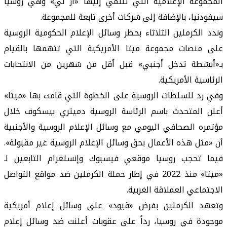
المجموعة الإعلامية التي تنتمي إليها «آر تي» وهي روسيا
سيفودنيا، بالإضافة إلى شركات أخرى تابعة للمجموعة.
وندد الكرملين الثلاثاء بحظر وسائل الإعلام الحكومية الروسية
على منصات مجموعة ميتا الأمريكية التي تتهمها بالقيام
بـ«أنشطة تدخل أجنبي» قبل أقل من شهرين من الانتخابات
الرئاسية الأمريكية.
وفي رد للسلطات الروسية على الخطوة التي قامت بها «ميتا»
أعلن المتحدث باسم الرئاسة الروسية دميتري بيسكوف خلال
مؤتمره الصحافي اليومي مع وسائل الإعلام الروسية والأجنبية
أن «مثل هذه الأعمال بحق وسائل الإعلام الروسية غير مقبولة».
فيما تحجب روسيا موقعي فيسبوك وإنستغرام التابعين لـ
«ميتا» منذ 2022 في إطار حملة الكرملين ضد مواقع التواصل
الاجتماعي العملاقة الغربية.
وتعهد الكرملين بفرض «قيود» على وسائل إعلام أمريكية
موجودة في روسيا، رداً على عقوبات أعلنت ضد وسائل إعلام