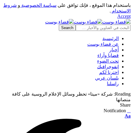
باستخدام هذا الموقع ، فإنك توافق على
سياسة الخصوصية
و
شروط
الاستخدام
.
Accept
الرئيسية
عن فضاء بوست
أخبار
قضايا وآراء
تحت الضوء
إنفوجرافيك
اخترنا لكم
بلسان عربي
راسلنا
Reading:
شركة «ميتا» تحظر وسائل الإعلام الروسية على كافة
منصاتها
Share
Notification
⠀
Font
Aa
Resizer