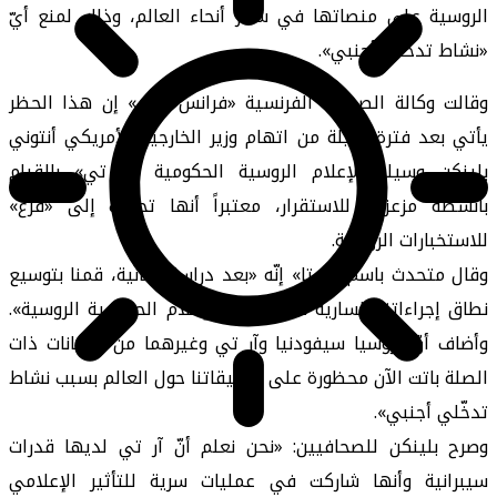
الروسية على منصاتها في سائر أنحاء العالم، وذلك لمنع أيّ
«نشاط تدخّلي أجنبي».
وقالت وكالة الصحافة الفرنسية «فرانس برس» إن هذا الحظر
يأتي بعد فترة قليلة من اتهام وزير الخارجية الأمريكي أنتوني
بلينكن وسيلة الإعلام الروسية الحكومية «آر تي» بالقيام
بأنشطة مزعزعة للاستقرار، معتبراً أنها تحولت إلى «فرع»
للاستخبارات الروسية.
وقال متحدث باسم «ميتا» إنّه «بعد دراسة متأنّية، قمنا بتوسيع
نطاق إجراءاتنا السارية ضدّ وسائل الإعلام الحكومية الروسية».
وأضاف أنّ «روسيا سيفودنيا وآر تي وغيرهما من الكيانات ذات
الصلة باتت الآن محظورة على تطبيقاتنا حول العالم بسبب نشاط
تدخّلي أجنبي».
وصرح بلينكن للصحافيين: «نحن نعلم أنّ آر تي لديها قدرات
سيبرانية وأنها شاركت في عمليات سرية للتأثير الإعلامي