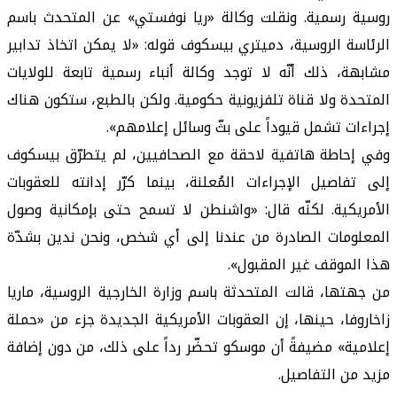
روسية رسمية. ونقلت وكالة «ريا نوفستي» عن المتحدث باسم
الرئاسة الروسية، دميتري بيسكوف قوله: «لا يمكن اتخاذ تدابير
مشابهة، ذلك أنّه لا توجد وكالة أنباء رسمية تابعة للولايات
المتحدة ولا قناة تلفزيونية حكومية. ولكن بالطبع، ستكون هناك
إجراءات تشمل قيوداً على بثّ وسائل إعلامهم».
وفي إحاطة هاتفية لاحقة مع الصحافيين، لم يتطرّق بيسكوف
إلى تفاصيل الإجراءات المُعلنة، بينما كرّر إدانته للعقوبات
الأمريكية. لكنّه قال: «واشنطن لا تسمح حتى بإمكانية وصول
المعلومات الصادرة من عندنا إلى أي شخص، ونحن ندين بشدّة
هذا الموقف غير المقبول».
من جهتها، قالت المتحدثة باسم وزارة الخارجية الروسية، ماريا
زاخاروفا، حينها، إن العقوبات الأمريكية الجديدة جزء من «حملة
إعلامية» مضيفةً أن موسكو تحضّر رداً على ذلك، من دون إضافة
مزيد من التفاصيل.