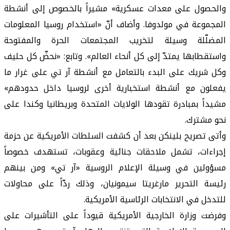
والحصول على معدات عسكرية» مشيراً بالخصوص إلى أنشطة
المجموعة في مولدوفا. وأضاف أنّ «استخدام روسيا المعلومات
المضلّلة وسيلة لتخريب المجتمعات الحرة والمفتوحة
واستقطابها يمتدّ إلى كل أنحاء العالم». وتابع: «نحضّ كل حليف
وكل شريك على البدء بالتعامل مع أنشطة آر تي على غرار ما
يفعلون مع أنشطة استخبارية أخرى لروسيا داخل حدودهم»
مشيداً بمبادرة تقودها الولايات المتحدة وبريطانيا وكندا على
نحو مشترك.
وأتى تصريح بلينكن بعد أن كشفت السلطات الأمريكية عن حزمة
إجراءات، تشمل ملاحقات جنائية وعقوبات، تستهدف خصوصاً
مسؤولين في وسيلة الإعلام الروسية «آر تي» ومن بينهم
رئيسة التحرير مارغريتا سيمونيان، وذلك ردّاً على محاولات
للتدخل في الانتخابات الرئاسية الأمريكية.
وفرضت وزارة الخارجية الأمريكية قيوداً على التأشيرات على