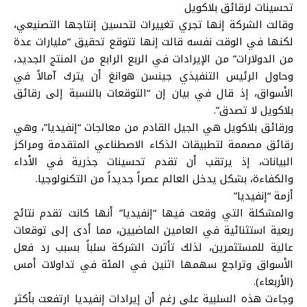
تحسينات لرقائق بلاكويل
وقالت الشركة إنها تجري تغييرات لتحسين إنتاجها التصنيعي،
لكنها في الوقت نفسه قالت إنها تتوقع تحقيق “مليارات عدة
من الدولارات” من الإيرادات في الربع الرابع من المنتج الجديد،
وحاول الرئيس التنفيذي جينسن هوانغ أن يترك آمالاً في
الأسواق، إذ قال في بيان إن “التوقعات بالنسبة إلى رقائق
بلاكويل لا تصدق”.
ورقائق بلاكويل هي الجيل القادم من معالجات “إنفيديا”، وهي
رقائق مصممة لتطبيقات الذكاء الاصطناعي المتقدمة ومراكز
البيانات، إذ يرتقب أن تقدم تحسينات جذرية في الأداء
والكفاءة، بشكل يدخل العالم عصراً جديداً من التكنولوجيا.
أزمة “إنفيديا”
والمشكلة التي وقعت فيها “إنفيديا” أنها كانت تقدم نتائج
ربعية استثنائية في العامين الماضيين، مما أدى إلى توقعات
عالية للمستثمرين، لذلك تأثرت الشركة سلباً بسبب رد فعل
الأسواق وتراجع سهمها اثنين في المئة في تداولات أمس
(الأربعاء).
وجاءت هذه السلبية على رغم أن إيرادات إنفيديا ارتفعت بأكثر