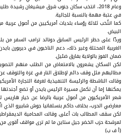
وعام 2018، انتخب سكان جنوب شرق ميشيغان رشيدة
في عتبة مهمة بالنسبة للجالية.
كما انتُخب ثلاثة رؤساء بلديات أمريكيين من أصول عربية م
البيض.
وردّا على حظر الرئيس السابق دونالد ترامب السفر من ب
ضمان الفوز بالولاية بفارق ضئيل.
لكن السكان يشعرون بالامتعاض من الطلب منهم التصويت 
مطالبهم مثل وقف دائم لإطلاق النار في غزة والتوقف عن إ
وقالت الناشطة والرئيسة التنفيذية لغرفة التجارة الأمريكي
يمكنها إما أن تكمل مسيرة الرئيس بايدن أو تضع أجندتها ا
شعر الأمريكيون من أصول عربية بالرضا عن خيار هاريس ل
معارضي الحرب، بخلاف حاكم بنسلفانيا جوش شابيرو الذي ا
لكن سقف المطالب بات أعلى. وقالت المحامية الديمقراطية
لمرشحة حزب الخضر جيل ستاين ما لم ترى مواقف أقوى من 
(أ ف ب)