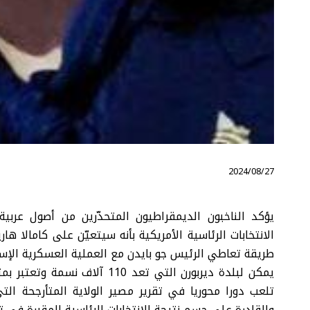
⠀ 2024/08/27
يؤكد الناخبون الديمقراطيون المتحدّرين من أصول عرب
الانتخابات الرئاسية الأمريكية بأنه سيتعيّن على كامالا
طريقة تعاطي الرئيس جو بايدن مع العملية العسكرية الإسر
يمكن لبلدة ديربورن التي تعد 10
تلعب دورا محوريا في تقرير مصير الولاية المتأرجحة التي
والقادرة على حسم نتيجة الانتخابات الرئاسية المقررة في تش