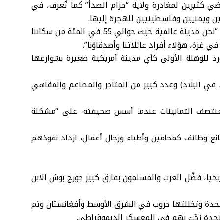
ي كثيرين لمغادرة ولاية “حزام الصدأ” كما تُعرف، في
ن ويمنيين وفلسطينيين للهجرة إليها.
وقال رئيس بلدية ديربورن عبد الله حمود في مقابلة مؤخرا “نحن مدينة عالمية حيث حوالي 55 في المئة من سكاننا
ي غزة، هؤلاء أفراد عائلاتنا وأصدقاؤنا”.
 للوهلة الأولى كأي مدينة أمريكية صغيرة بشوارعها
 في البلاد) وعدد كبير من المتاجر والمطاعم والمقاهي
منتصف الثمانينات عندما أسس صحيفته، على “مشكلة
صانع وظائف كمحامين وأطباء ورجال أعمال، ازداد نفوذهم
خيا، فضّل العرب والمسلمون بفارق كبير جورج بوش الابن
متحدة وتخللتها حروب في الشرق الأوسط وأفغانستان وتم
تحدة زجّت بهم في المعسكر الديموقراطي.