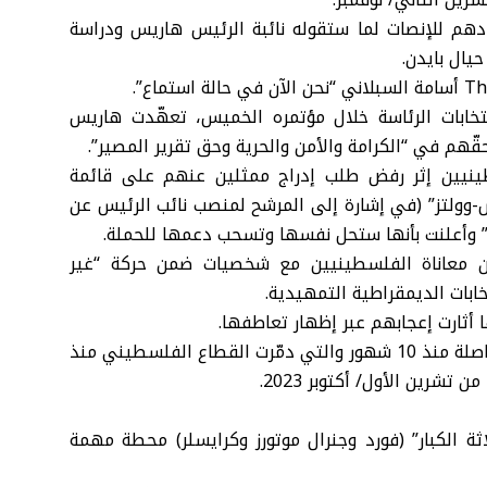
دهم للإنصات لما ستقوله نائبة الرئيس هاريس ودراسة
يال بايدن.
خابات الرئاسة خلال مؤتمره الخميس، تعهّدت هاريس
ّهم في “الكرامة والأمن والحرية وحق تقرير المصير”.
ينيين إثر رفض طلب إدراج ممثلين عنهم على قائمة
-وولتز” (في إشارة إلى المرشح لمنصب نائب الرئيس عن
ة” وأعلنت بأنها ستحل نفسها وتسحب دعمها للحملة.
ن معاناة الفلسطينيين مع شخصيات ضمن حركة “غير
ابات الديمقراطية التمهيدية.
ها أثارت إعجابهم عبر إظهار تعاطفها.
وتتصدر المخاوف عمليات إسرائيل العسكرية في غزة المتواصلة منذ 10 شهور والتي دمّرت القطاع الفلسطيني منذ
شرين الأول/ أكتوبر 2023.
ة الكبار” (فورد وجنرال موتورز وكرايسلر) محطة مهمة