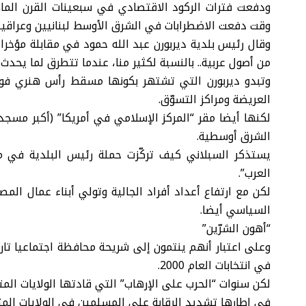
ودفعت فترات الركود الاقتصادي في سبعينات القرن الماض
وقت دفعت الاضطرابات في الشرق الأوسط لبنانيين وعراقيي
من أصول عربية.. بالنسبة لكثير منا، عندما تتطرق لما يحدث ف
وتبدو ديربورن التي تشتهر بكونها مسقط رأس هنري فورد
العريضة ومراكز التسوّق.
لكنها أيضا مقر “المركز الإسلامي في أمريكا” (أكبر مسجد
الشرق أوسطية.
يستذكر السبلاني كيف تركّزت حملة رئيس البلدية في 
العرب”.
لكن مع ارتفاع أعداد أفراد الجالية وتولي أبناء عمال الم
السياسي أيضا.
“أهون الشرّين”
وعلى اعتبار أنهم ينتمون إلى شريحة محافظة اجتماعيا تاري
في انتخابات العام 2000.
لكن سنوات “الحرب على الإرهاب” التي قادتها الولايات ال
في إطارها تشديد الرقابة على المسلمين في الولايات الم