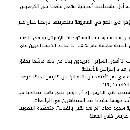
 طليب، أول فلسطينية أميركية تشغل مقعدا في الكونغرس،
ؤخرا في الضواحي المعروفة بعنصريتها تاريخيا حيال غير
لدان مسلمة ودعمه المستوطنات الإسرائيلية في الضفة
الغربية المحتلة وغير ذلك، دعم الناخبون في ديربورن بايدن بأغلبية ساحقة عام 2020، ما ساعد الديمقراطيين على
لـ”أهون الشرّين” ويريدون بدلا من ذلك مرشّحا يحقق
مداد إسرائيل بالأسلحة.
ة فاي نمر “أعتقد بأن نائبة الرئيس هاريس لديها فرصة..
لخاصة فيها”.
منصب نائب الرئيس إذ أن وولتز تبنى نهجا تصالحيا مع
تّخذ موقفا مشددا ضد المتظاهرين في الجامعات.
 سجود حماد “لم نعد نقبل بالفتات”، متعهّدة التصويت
هاريس خلال الحملة.