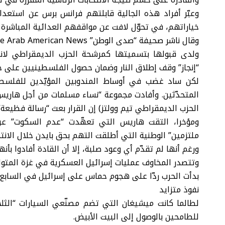
وعبّر أفراد هذه الجالية قابلتهم فرانس برس عن استعدا
خياراتهم، في تحوّل لافت عن مواقفهم العدائية المباشرة ح
وقال ناشر صحيفة “صدى الوطن” The Arab American News أسامة السبلاني “نحن الآن في حالة استماع”.
ولدى قبولها بتسميتها كمرشحة الحزب الديمقراطي لانت
“إنجاز” وقف إطلاق النار وضمان حصول الفلسطينيين على حق
لكن ساد غضب في أوساط المندوبين المؤيّدين للفلسط
المتحدّثين. وأفادت مجموعة “نساء مسلمات من أجل هاريس
الحزب الديمقراطي تيم وولتز) إن القرار بعث “رسالة فظيع
ومؤخرا، التقت هاريس التي تعهّدت “عدم السكوت” ع
ملتزمين” الوطنية التي أطلقت التهم بحق بايدن خلال الانتخ
ورغم أنها لم تقدّم أي وعود صلبة، إلا أن القادة أفادوا بأن
بدأت الحرب ردّا على هجوم حماس على إسرائيل في السابع من ت
نفوذ متزايد
لطالما كانت ميشيغان التي تضم مصنّعي السيارات “الثلاث
للطامحين بالوصول إلى البيت الأبيض.