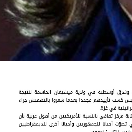
ية وشرق أوسطية في ولاية ميشيغان الحاسمة لنتيجة
 هاريس كسب تأييدهم مجددا بعدما شعروا بالتهميش جراء
ائيلية في غزة.
1 آلاف نسمة وتعتبر بمثابة مركز ثقافي بالنسبة للأمريكيين من أصول عربية بأن
 تصوّت أحيانا للجمهوريين وأحيانا أخرى للديمقراطيين
رين الثاني/ نوفمبر.