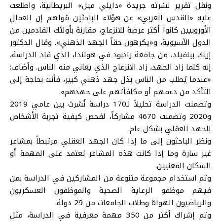
ونقل تقرير نشرته جريدة «دايلي ميل» البريطانية، واطلعت
عليه «القدس العربي» عن هؤلاء الباحثين قولهم إن العمال
الأوروبيين كانوا أكثر عرضة للانزعاج، مقارنة بأولئك القادمين من
الدول الآسيوية، و«يكرهون حقاً الجهد الذهني». وقال الدكتور
إريك بيلفيلد، من جامعة رادبود في هولندا، الذي قاد الدراسة،
إنه كلما زاد الجهد، زاد الانزعاج الذي يعاني منه الناس. وأضاف:
«عندما يُطلب من الناس بذل جهد ذهني كبير، فأنت بحاجة إلى
التأكد من دعمهم أو مكافأتهم على جهدهم».
وتضمنت الدراسة تحليلاً لـ170 دراسة نُشرت بين عامي 2019
و2020 وتضمنت 4670 مشاركاً، لفحص كيفية تجربة الأشخاص
للجهد العقلي بشكل عام.
ونظر الباحثون إلى ما إذا كان الجهد العقلي مرتبطاً بمشاعر
غير سارة وما إذا كانت هذه المشاعر تعتمد على المهمة أو
السكان المعنيين.
وتم استخدام مجموعة متنوعة من المشاركين في الدراسة بمن
فيهم موظفو الرعاية الصحية والموظفون العسكريون
والرياضيون الهواة وطلاب الجامعات من 29 دولة.
وتم إشراك أكثر من 350 مهمة معرفية في الدراسة، مثل