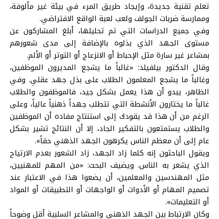
تعلم تقنية جديدة، وإيجاد طريق المرء في بيئة غير مألوفة،
وممارسة ضربات الجولف ولعب لعبة الواقع الافتراضي.
وفي جميع الدراسات التي تم تحليلها، أبلغ المشاركون عن
مستوى الجهد الذي بذلوه بالإضافة إلى مدى شعورهم
بمشاعر غير سارة مثل الإحباط أو الانزعاج أو التوتر أو الألم.
وقال الدكتور بيلفيلد: «غالباً ما يشجع المديرون الموظفين،
وغالباً ما يشجع المعلمون الطلاب على بذل جهد عقلي. وفي
الظاهر، يبدو أن هذا يعمل بشكل جيد، فالموظفون والطلاب
غالباً ما يختارون الأنشطة التي تتطلب جهداً ذهنياً عالياً، وعلى
الرغم من أن هذا قد يقودك إلى استنتاج مفاده أن الموظفين
والطلاب يستمتعون بالتفكير الجاد، إلا أن النتائج تشير بشكل
عام إلى أن معظم الناس يكرهون الجهد الذهني حقاً».
ويقول الباحثون إنه كلما زاد الجهد، زاد الشعور بعدم الارتياح
الذي يشعر به الناس. ويضيف البحث: «من المهم للمهنيين،
مثل المهندسين والمعلمين، أن يضعوا هذا في الاعتبار عند
تصميم المهام أو الأدوات أو الواجهات أو التطبيقات أو المواد
أو التعليمات».
وكان الارتباط بين الجهد الذهني والمشاعر السلبية أقل وضوحاً